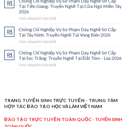
Chứng Chỉ Nghiệp Vụ Sư Phạm Dạy Nghề Sơ Cấp
04
Nghiệp
Tại
Th6
Tại Tiền Giang: Truyền Nghề Tại Cửa Ngõ Miền Tây
Vụ
Vĩnh
2026
Sư
Long
ở
Chức năng bình luận bị tắt
Phạm
2026:
Chứng
Sơ
Mở
Chỉ
Cấp
Cánh
Chứng Chỉ Nghiệp Vụ Sư Phạm Dạy Nghề Sơ Cấp
04
Nghiệp
Tại
Cửa
Th6
Tại Tây Ninh: Truyền Nghề Tại Vùng Biên 2026
Vụ
Trà
Nghề
ở
Chức năng bình luận bị tắt
Sư
Vinh
“Thầy
Chứng
Phạm
2026:
Dạy
Chỉ
Chứng Chỉ Nghiệp Vụ Sư Phạm Dạy Nghề Sơ Cấp
Dạy
Bệ
Nghề”
04
Nghiệp
Th6
Nghề
Phóng
Tại Sóc Trăng: Truyền Nghề Tại Đất Tôm – Lúa 2026
Ở
Vụ
Sơ
Cho
Trung
ở
Chức năng bình luận bị tắt
Sư
Cấp
Thợ
Tâm
Chứng
Phạm
Tại
Giỏi
ĐBSCL
Chỉ
Dạy
Tiền
Trở
Nghiệp
Nghề
Giang:
Thành
Vụ
Sơ
Truyền
Thầy
Sư
Cấp
Nghề
Giáo
Phạm
Tại
Tại
Dạy
Dạy
Tây
TRANG TUYỂN SINH TRỰC TUYẾN - TRUNG TÂM
Cửa
Nghề
Nghề
Ninh:
Ngõ
HỢP TÁC ĐÀO TẠO
HỌC VÀ LÀM VIỆT NAM
Sơ
Truyền
Miền
Cấp
Nghề
Tây
Tại
ĐÀO TẠO TRỰC TUYẾN TOÀN QUỐC
- TUYỂN SINH
Tại
2026
Sóc
Vùng
TOÀN QUỐC