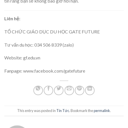
tin rằng bạn sẽ không bao giờ hối hận.
Liên hệ:
TỔ CHỨC GIÁO DỤC DU HỌC GATE FUTURE
Tư vấn du học: 034 506 8339 (zalo)
Website: gf.edu.vn
Fanpage: www.facebook.com/gatefuture
This entry was posted in
Tin Tức
. Bookmark the
permalink
.