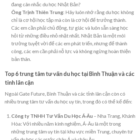
đang cân nhắc du học Nhật Bản?
Ông Trịnh Thiên Trung
: Hãy luôn nhớ rằng du học không
chỉ là cơ hội học tập mà còn là cơ hội để trưởng thành.
Các em cần phải chủ động, tự giác và luôn sẵn sàng học
hỏi từ những điều nhỏ nhặt nhất. Nhật Bản là một môi
trường tuyệt vời để các em phát triển, nhưng để thành
công, các em cần phải nỗ lực và không ngừng hoàn thiện
bản thân.
Top 6 trung tâm tư vấn du học tại Bình Thuận và các
tỉnh lân cận
Ngoài Gate Future, Bình Thuận và các tỉnh lân cận còn có
nhiều trung tâm tư vấn du học uy tín, trong đó có thể kể đến:
Công ty TNHH Tư Vấn Du Học Á-Âu
– Nha Trang, Khánh
Hòa: Với nhiều năm kinh nghiệm, Á-Âu là một trong
những trung tâm uy tín tại khu vực miền Trung, chuyên tư
vấn du học các nước châu Á và châu Âu.