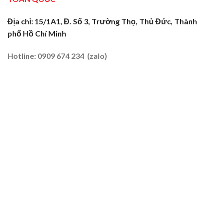
Trăng:
Biên
Truyền
2026
Nghề
Địa chỉ: 15/1A1, Đ. Số 3, Trường Thọ, Thủ Đức, Thành
Tại
phố Hồ Chí Minh
Đất
Tôm
–
Hotline: 0909 674 234 (zalo)
Lúa
2026