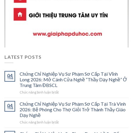
LATEST POSTS
Chứng Chỉ Nghiệp Vụ Sư Phạm Sơ Cấp Tại Vĩnh
04
Th6
Long 2026: Mở Cánh Cửa Nghề “Thầy Dạy Nghề” Ở
Trung Tâm ĐBSCL
ở
Chức năng bình luận bị tắt
Chứng
Chỉ
Chứng Chỉ Nghiệp Vụ Sư Phạm Sơ Cấp Tại Trà Vinh
04
Nghiệp
Th6
2026: Bệ Phóng Cho Thợ Giỏi Trở Thành Thầy Giáo
Vụ
Dạy Nghề
Sư
ở
Chức năng bình luận bị tắt
Phạm
Chứng
Sơ
Chỉ
Cấp