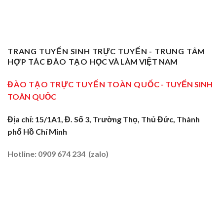
Tại
Giỏi
ĐBSCL
Chỉ
Dạy
Tiền
Trở
Nghiệp
Nghề
Giang:
Thành
Vụ
Sơ
Truyền
Thầy
Sư
Cấp
Nghề
Giáo
Phạm
Tại
Tại
Dạy
Dạy
Tây
TRANG TUYỂN SINH TRỰC TUYẾN - TRUNG TÂM
Cửa
Nghề
Nghề
Ninh:
Ngõ
HỢP TÁC ĐÀO TẠO
HỌC VÀ LÀM VIỆT NAM
Sơ
Truyền
Miền
Cấp
Nghề
Tây
Tại
ĐÀO TẠO TRỰC TUYẾN TOÀN QUỐC
- TUYỂN SINH
Tại
2026
Sóc
Vùng
TOÀN QUỐC
Trăng:
Biên
Truyền
2026
Nghề
Địa chỉ: 15/1A1, Đ. Số 3, Trường Thọ, Thủ Đức, Thành
Tại
phố Hồ Chí Minh
Đất
Tôm
–
Hotline: 0909 674 234 (zalo)
Lúa
2026