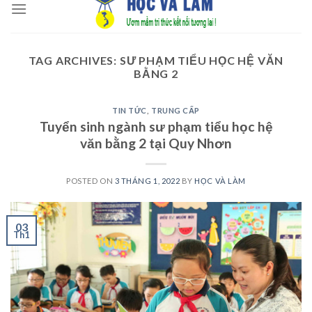
to
content
TAG ARCHIVES:
SƯ PHẠM TIỂU HỌC HỆ VĂN
BẰNG 2
TIN TỨC
,
TRUNG CẤP
Tuyển sinh ngành sư phạm tiểu học hệ
văn bằng 2 tại Quy Nhơn
POSTED ON
3 THÁNG 1, 2022
BY
HỌC VÀ LÀM
03
Th1