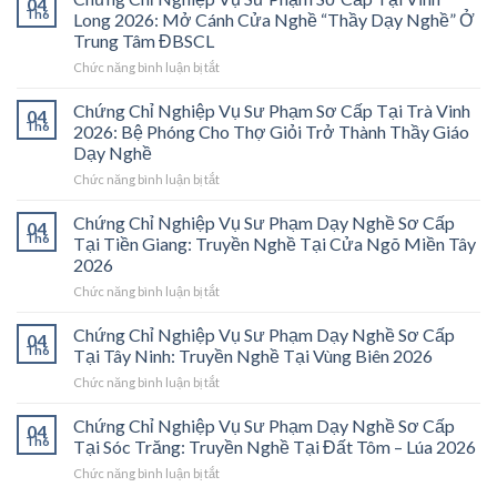
04
Th6
Long 2026: Mở Cánh Cửa Nghề “Thầy Dạy Nghề” Ở
Trung Tâm ĐBSCL
ở
Chức năng bình luận bị tắt
Chứng
Chỉ
Chứng Chỉ Nghiệp Vụ Sư Phạm Sơ Cấp Tại Trà Vinh
04
Nghiệp
Th6
2026: Bệ Phóng Cho Thợ Giỏi Trở Thành Thầy Giáo
Vụ
Dạy Nghề
Sư
ở
Chức năng bình luận bị tắt
Phạm
Chứng
Sơ
Chỉ
Cấp
Chứng Chỉ Nghiệp Vụ Sư Phạm Dạy Nghề Sơ Cấp
04
Nghiệp
Tại
Th6
Tại Tiền Giang: Truyền Nghề Tại Cửa Ngõ Miền Tây
Vụ
Vĩnh
2026
Sư
Long
ở
Chức năng bình luận bị tắt
Phạm
2026:
Chứng
Sơ
Mở
Chỉ
Cấp
Cánh
Chứng Chỉ Nghiệp Vụ Sư Phạm Dạy Nghề Sơ Cấp
04
Nghiệp
Tại
Cửa
Th6
Tại Tây Ninh: Truyền Nghề Tại Vùng Biên 2026
Vụ
Trà
Nghề
ở
Chức năng bình luận bị tắt
Sư
Vinh
“Thầy
Chứng
Phạm
2026:
Dạy
Chỉ
Chứng Chỉ Nghiệp Vụ Sư Phạm Dạy Nghề Sơ Cấp
Dạy
Bệ
Nghề”
04
Nghiệp
Th6
Nghề
Phóng
Tại Sóc Trăng: Truyền Nghề Tại Đất Tôm – Lúa 2026
Ở
Vụ
Sơ
Cho
Trung
ở
Chức năng bình luận bị tắt
Sư
Cấp
Thợ
Tâm
Chứng
Phạm