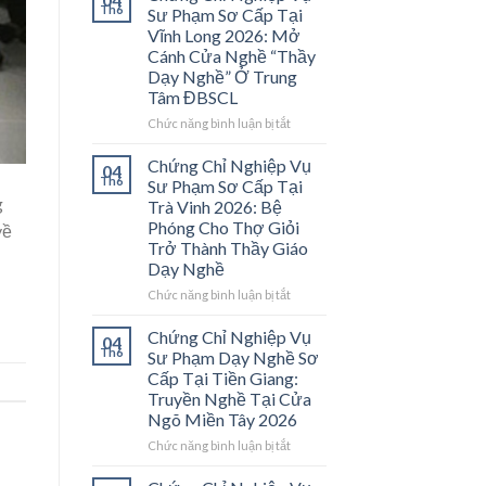
Th6
Sư Phạm Sơ Cấp Tại
Vĩnh Long 2026: Mở
Cánh Cửa Nghề “Thầy
Dạy Nghề” Ở Trung
Tâm ĐBSCL
ở
Chức năng bình luận bị tắt
Chứng
Chỉ
Chứng Chỉ Nghiệp Vụ
04
Nghiệp
Th6
Sư Phạm Sơ Cấp Tại
Vụ
g
Trà Vinh 2026: Bệ
Sư
Phóng Cho Thợ Giỏi
về
Phạm
Trở Thành Thầy Giáo
Sơ
Dạy Nghề
Cấp
Tại
ở
Chức năng bình luận bị tắt
Vĩnh
Chứng
Long
Chỉ
Chứng Chỉ Nghiệp Vụ
04
2026:
Nghiệp
Th6
Sư Phạm Dạy Nghề Sơ
Mở
Vụ
Cấp Tại Tiền Giang:
Cánh
Sư
Truyền Nghề Tại Cửa
Cửa
Phạm
Ngõ Miền Tây 2026
Nghề
Sơ
“Thầy
Cấp
ở
Chức năng bình luận bị tắt
Dạy
Tại
Chứng
Nghề”
Trà
Chỉ