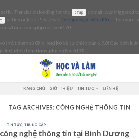
rectly
. Translation loading for the
domain was triggered too 
cfup
action or later. Please see
Debugging in WordPress
for more in
it
udes/functions.php
on line
6170
với một tham số đã bị
loại bỏ
kể từ phiên bản 6.9.0! Các bình luận
-includes/functions.php
on line
6170
TRANG CHỦ
GIỚI THIỆU
TIN TỨC
LIÊN HỆ
TAG ARCHIVES:
CÔNG NGHỆ THÔNG TIN
TIN TỨC
,
TRUNG CẤP
 công nghệ thông tin tại Bình Dương