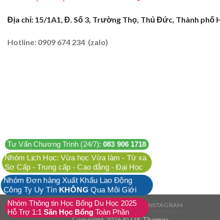
Địa chỉ: 15/1A1, Đ. Số 3, Trường Thọ, Thủ Đức, Thành phố 
Hotline: 0909 674 234 (zalo)
Tư Vấn Chương Trình (24/7):
083 906 1718
Nhóm Lịch Học: Vừa học Vừa làm - Từ xa
Sơ Cấp - Trung cấp - Cao đẳng - Đại Học
Nhóm Đơn hàng Xuất Khẩu Lao Động
Công Ty Uy Tín
KHÔNG
Qua Môi Giới
Nhóm Thông tin Học Bổng Du Học 2025
FACEBOOK
TWITTER
INSTAGRAM
Hỗ Trợ 1:1
Săn Học Bổng
Toàn Phần
Copyright 2026 ©
UX Themes