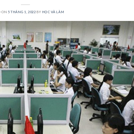
D ON
5 THÁNG 1, 2022
BY
HỌC VÀ LÀM