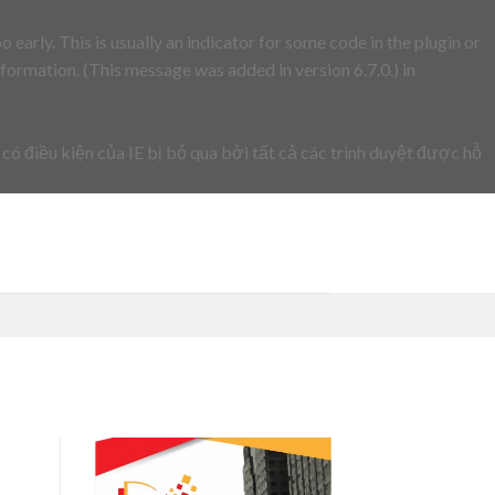
early. This is usually an indicator for some code in the plugin or
formation. (This message was added in version 6.7.0.) in
 có điều kiện của IE bị bỏ qua bởi tất cả các trình duyệt được hỗ