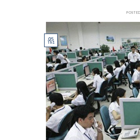
POSTE
05
Th1