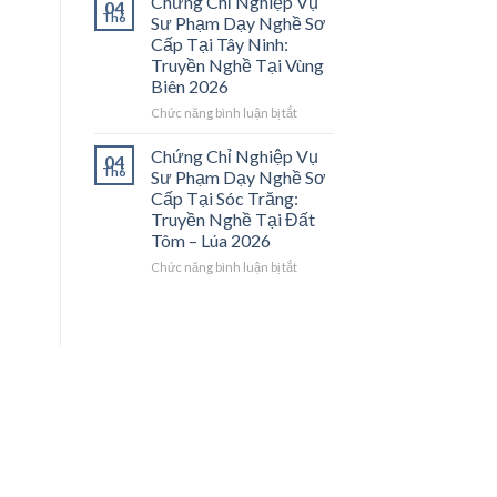
Chứng Chỉ Nghiệp Vụ
04
Ở
Vinh
Nghiệp
Th6
Sư Phạm Dạy Nghề Sơ
Trung
2026:
Vụ
Cấp Tại Tây Ninh:
Tâm
Bệ
Sư
Truyền Nghề Tại Vùng
ĐBSCL
Phóng
Phạm
Biên 2026
Cho
Dạy
Thợ
Nghề
ở
Chức năng bình luận bị tắt
Giỏi
Sơ
Chứng
Trở
Cấp
Chỉ
Chứng Chỉ Nghiệp Vụ
04
Thành
Tại
Nghiệp
Th6
Sư Phạm Dạy Nghề Sơ
Thầy
Tiền
Vụ
Cấp Tại Sóc Trăng:
Giáo
Giang:
Sư
Truyền Nghề Tại Đất
Dạy
Truyền
Phạm
Tôm – Lúa 2026
Nghề
Nghề
Dạy
Tại
Nghề
ở
Chức năng bình luận bị tắt
Cửa
Sơ
Chứng
Ngõ
Cấp
Chỉ
Miền
Tại
Nghiệp
Tây
Tây
Vụ
2026
Ninh:
Sư
Truyền
Phạm
Nghề
Dạy
Tại
Nghề
Vùng
Sơ
Biên
Cấp
2026
Tại
Sóc