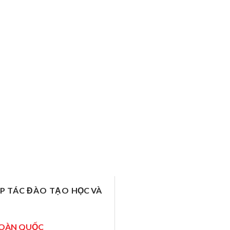
ỢP TÁC ĐÀO TẠO
HỌC VÀ
TOÀN QUỐC