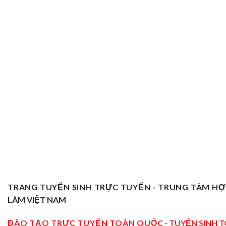
TRANG TUYỂN SINH TRỰC TUYẾN - TRUNG TÂM H
LÀM VIỆT NAM
ĐÀO TẠO TRỰC TUYẾN TOÀN QUỐC
- TUYỂN SINH 