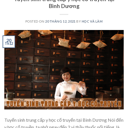
Bình Dương
POSTED ON
20 THÁNG 12, 2021
BY
HỌC VÀ LÀM
20
Th12
Tuyển sinh trung cấp y học cổ truyển tại Bình Dương Nói đến
y học cổ truyền, ta nhớ ngay đến 2 vị thầy thuốc nổi tiếng, là