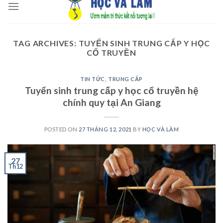
to
content
TAG ARCHIVES:
TUYỂN SINH TRUNG CẤP Y HỌC
CỔ TRUYỀN
TIN TỨC
,
TRUNG CẤP
Tuyển sinh trung cấp y học cổ truyền hệ
chính quy tại An Giang
POSTED ON
27 THÁNG 12, 2021
BY
HỌC VÀ LÀM
27
Th12