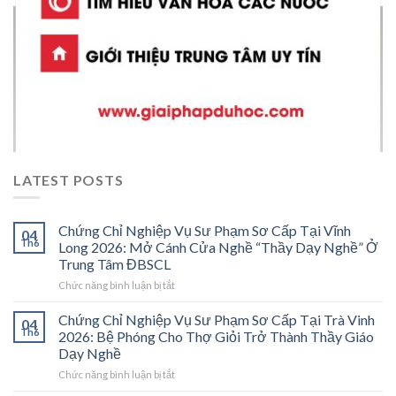
LATEST POSTS
Chứng Chỉ Nghiệp Vụ Sư Phạm Sơ Cấp Tại Vĩnh
04
Th6
Long 2026: Mở Cánh Cửa Nghề “Thầy Dạy Nghề” Ở
Trung Tâm ĐBSCL
ở
Chức năng bình luận bị tắt
Chứng
Chỉ
Chứng Chỉ Nghiệp Vụ Sư Phạm Sơ Cấp Tại Trà Vinh
04
Nghiệp
Th6
2026: Bệ Phóng Cho Thợ Giỏi Trở Thành Thầy Giáo
Vụ
Dạy Nghề
Sư
ở
Chức năng bình luận bị tắt
Phạm
Chứng
Sơ