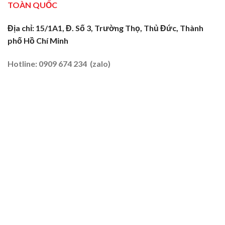
TOÀN QUỐC
Trăng:
Biên
Truyền
2026
Nghề
Địa chỉ: 15/1A1, Đ. Số 3, Trường Thọ, Thủ Đức, Thành
Tại
phố Hồ Chí Minh
Đất
Tôm
–
Hotline: 0909 674 234 (zalo)
Lúa
2026