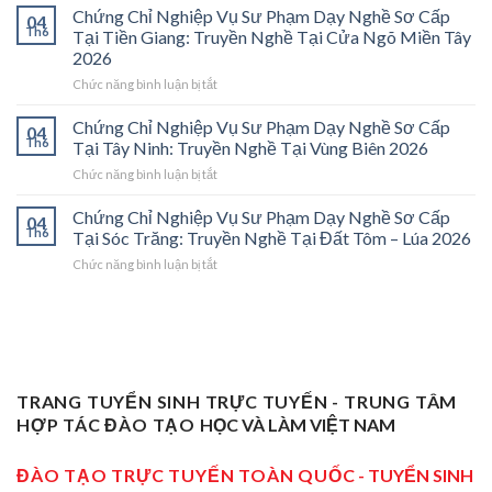
Chỉ
Cấp
Chứng Chỉ Nghiệp Vụ Sư Phạm Dạy Nghề Sơ Cấp
04
Nghiệp
Tại
Th6
Tại Tiền Giang: Truyền Nghề Tại Cửa Ngõ Miền Tây
Vụ
Vĩnh
2026
Sư
Long
ở
Chức năng bình luận bị tắt
Phạm
2026:
Chứng
Sơ
Mở
Chỉ
Cấp
Cánh
Chứng Chỉ Nghiệp Vụ Sư Phạm Dạy Nghề Sơ Cấp
04
Nghiệp
Tại
Cửa
Th6
Tại Tây Ninh: Truyền Nghề Tại Vùng Biên 2026
Vụ
Trà
Nghề
ở
Chức năng bình luận bị tắt
Sư
Vinh
“Thầy
Chứng
Phạm
2026:
Dạy
Chỉ
Chứng Chỉ Nghiệp Vụ Sư Phạm Dạy Nghề Sơ Cấp
Dạy
Bệ
Nghề”
04
Nghiệp
Th6
Nghề
Phóng
Tại Sóc Trăng: Truyền Nghề Tại Đất Tôm – Lúa 2026
Ở
Vụ
Sơ
Cho
Trung
ở
Chức năng bình luận bị tắt
Sư
Cấp
Thợ
Tâm
Chứng
Phạm
Tại
Giỏi
ĐBSCL
Chỉ
Dạy
Tiền
Trở
Nghiệp
Nghề
Giang:
Thành
Vụ
Sơ
Truyền
Thầy
Sư
Cấp
Nghề
Giáo
Phạm
Tại
Tại
Dạy
Dạy
Tây
TRANG TUYỂN SINH TRỰC TUYẾN - TRUNG TÂM
Cửa
Nghề
Nghề
Ninh:
Ngõ
HỢP TÁC ĐÀO TẠO
HỌC VÀ LÀM VIỆT NAM
Sơ
Truyền
Miền
Cấp
Nghề
Tây
Tại
ĐÀO TẠO TRỰC TUYẾN TOÀN QUỐC
- TUYỂN SINH
Tại
2026
Sóc
Vùng