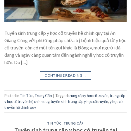
Tuyển sinh trung cấp y học cổ truyền hệ chính quy tại An
Giang Cùng với phương pháp chữa trị bệnh hiệu quả từ y học
cổ truyền, còn có một tên gọi khác là Đông y, mọi người đã,
đang và ngày càng quan tâm đến ngành nghề y học cổ truyền
hơn. Do […]
CONTINUE READING
→
Posted in
Tin Tức
,
Trung Cấp
|
Tagged
trung cấp y học cổ truyền
,
trung cấp
y học cổ truyền hệ chính quy
,
tuyển sinh trung cấp y học cổ truyền
,
y học cổ
truyền hệ chính quy
TIN TỨC
,
TRUNG CẤP
Tuyển sinh trung cấp y học cổ truyển tại