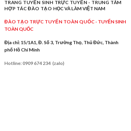
Dạy
Tây
TRANG TUYỂN SINH TRỰC TUYẾN - TRUNG TÂM
Cửa
Nghề
Nghề
Ninh:
Ngõ
HỢP TÁC ĐÀO TẠO
HỌC VÀ LÀM VIỆT NAM
Sơ
Truyền
Miền
Cấp
Nghề
Tây
Tại
ĐÀO TẠO TRỰC TUYẾN TOÀN QUỐC
- TUYỂN SINH
Tại
2026
Sóc
Vùng
TOÀN QUỐC
Trăng:
Biên
Truyền
2026
Nghề
Địa chỉ: 15/1A1, Đ. Số 3, Trường Thọ, Thủ Đức, Thành
Tại
phố Hồ Chí Minh
Đất
Tôm
–
Hotline: 0909 674 234 (zalo)
Lúa
2026