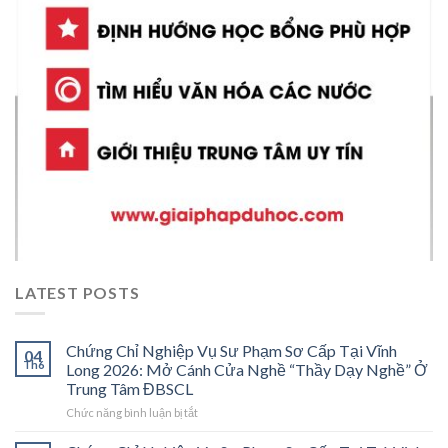
LATEST POSTS
Chứng Chỉ Nghiệp Vụ Sư Phạm Sơ Cấp Tại Vĩnh
04
Th6
Long 2026: Mở Cánh Cửa Nghề “Thầy Dạy Nghề” Ở
Trung Tâm ĐBSCL
ở
Chức năng bình luận bị tắt
Chứng
Chỉ