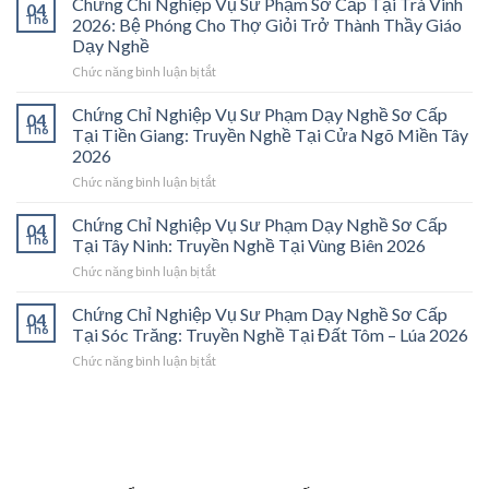
Chứng Chỉ Nghiệp Vụ Sư Phạm Sơ Cấp Tại Trà Vinh
04
Nghiệp
Th6
2026: Bệ Phóng Cho Thợ Giỏi Trở Thành Thầy Giáo
Vụ
Dạy Nghề
Sư
ở
Chức năng bình luận bị tắt
Phạm
Chứng
Sơ
Chỉ
Cấp
Chứng Chỉ Nghiệp Vụ Sư Phạm Dạy Nghề Sơ Cấp
04
Nghiệp
Tại
Th6
Tại Tiền Giang: Truyền Nghề Tại Cửa Ngõ Miền Tây
Vụ
Vĩnh
2026
Sư
Long
ở
Chức năng bình luận bị tắt
Phạm
2026:
Chứng
Sơ
Mở
Chỉ
Cấp
Cánh
Chứng Chỉ Nghiệp Vụ Sư Phạm Dạy Nghề Sơ Cấp
04
Nghiệp
Tại
Cửa
Th6
Tại Tây Ninh: Truyền Nghề Tại Vùng Biên 2026
Vụ
Trà
Nghề
ở
Chức năng bình luận bị tắt
Sư
Vinh
“Thầy
Chứng
Phạm
2026:
Dạy
Chỉ
Chứng Chỉ Nghiệp Vụ Sư Phạm Dạy Nghề Sơ Cấp
Dạy
Bệ
Nghề”
04
Nghiệp
Th6
Nghề
Phóng
Tại Sóc Trăng: Truyền Nghề Tại Đất Tôm – Lúa 2026
Ở
Vụ
Sơ
Cho
Trung
ở
Chức năng bình luận bị tắt
Sư
Cấp
Thợ
Tâm
Chứng
Phạm
Tại
Giỏi
ĐBSCL
Chỉ
Dạy
Tiền
Trở
Nghiệp
Nghề
Giang:
Thành
Vụ
Sơ
Truyền
Thầy
Sư
Cấp
Nghề
Giáo
Phạm
Tại
Tại
Dạy