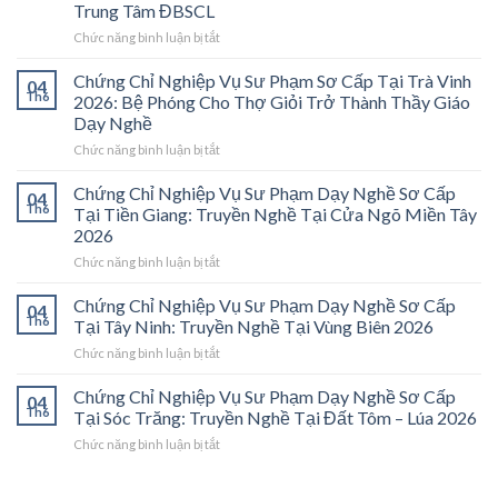
Trung Tâm ĐBSCL
ở
Chức năng bình luận bị tắt
Chứng
Chỉ
Chứng Chỉ Nghiệp Vụ Sư Phạm Sơ Cấp Tại Trà Vinh
04
Nghiệp
Th6
2026: Bệ Phóng Cho Thợ Giỏi Trở Thành Thầy Giáo
Vụ
Dạy Nghề
Sư
ở
Chức năng bình luận bị tắt
Phạm
Chứng
Sơ
Chỉ
Cấp
Chứng Chỉ Nghiệp Vụ Sư Phạm Dạy Nghề Sơ Cấp
04
Nghiệp
Tại
Th6
Tại Tiền Giang: Truyền Nghề Tại Cửa Ngõ Miền Tây
Vụ
Vĩnh
2026
Sư
Long
ở
Chức năng bình luận bị tắt
Phạm
2026:
Chứng
Sơ
Mở
Chỉ
Cấp
Cánh
Chứng Chỉ Nghiệp Vụ Sư Phạm Dạy Nghề Sơ Cấp
04
Nghiệp
Tại
Cửa
Th6
Tại Tây Ninh: Truyền Nghề Tại Vùng Biên 2026
Vụ
Trà
Nghề
ở
Chức năng bình luận bị tắt
Sư
Vinh
“Thầy
Chứng
Phạm
2026:
Dạy
Chỉ
Chứng Chỉ Nghiệp Vụ Sư Phạm Dạy Nghề Sơ Cấp
Dạy
Bệ
Nghề”
04
Nghiệp
Th6
Nghề
Phóng
Tại Sóc Trăng: Truyền Nghề Tại Đất Tôm – Lúa 2026
Ở
Vụ
Sơ
Cho
Trung
ở
Chức năng bình luận bị tắt
Sư
Cấp
Thợ
Tâm
Chứng
Phạm
Tại
Giỏi
ĐBSCL
Chỉ
Dạy
Tiền
Trở