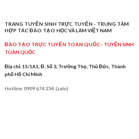
Nghiệp
Nghề
Giang:
Thành
Vụ
Sơ
Truyền
Thầy
Sư
Cấp
Nghề
Giáo
Phạm
Tại
Tại
Dạy
Dạy
Tây
TRANG TUYỂN SINH TRỰC TUYẾN - TRUNG TÂM
Cửa
Nghề
Nghề
Ninh:
Ngõ
HỢP TÁC ĐÀO TẠO
HỌC VÀ LÀM VIỆT NAM
Sơ
Truyền
Miền
Cấp
Nghề
Tây
Tại
ĐÀO TẠO TRỰC TUYẾN TOÀN QUỐC
- TUYỂN SINH
Tại
2026
Sóc
Vùng
TOÀN QUỐC
Trăng:
Biên
Truyền
2026
Nghề
Địa chỉ: 15/1A1, Đ. Số 3, Trường Thọ, Thủ Đức, Thành
Tại
phố Hồ Chí Minh
Đất
Tôm
–
Hotline: 0909 674 234 (zalo)
Lúa
2026