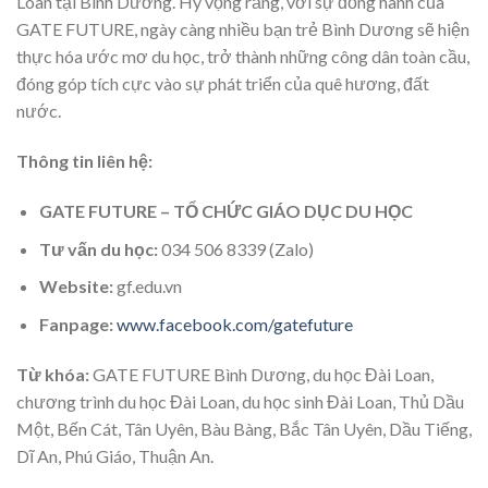
Loan tại Bình Dương. Hy vọng rằng, với sự đồng hành của
GATE FUTURE, ngày càng nhiều bạn trẻ Bình Dương sẽ hiện
thực hóa ước mơ du học, trở thành những công dân toàn cầu,
đóng góp tích cực vào sự phát triển của quê hương, đất
nước.
Thông tin liên hệ:
GATE FUTURE – TỔ CHỨC GIÁO DỤC DU HỌC
Tư vấn du học:
034 506 8339 (Zalo)
Website:
gf.edu.vn
Fanpage:
www.facebook.com/gatefuture
Từ khóa:
GATE FUTURE Bình Dương, du học Đài Loan,
chương trình du học Đài Loan, du học sinh Đài Loan, Thủ Dầu
Một, Bến Cát, Tân Uyên, Bàu Bàng, Bắc Tân Uyên, Dầu Tiếng,
Dĩ An, Phú Giáo, Thuận An.