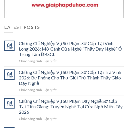
LATEST POSTS
Chứng Chỉ Nghiệp Vụ Sư Phạm Sơ Cấp Tại Vĩnh
04
Th6
Long 2026: Mở Cánh Cửa Nghề “Thầy Dạy Nghề” Ở
Trung Tâm ĐBSCL
ở
Chức năng bình luận bị tắt
Chứng
Chỉ
Chứng Chỉ Nghiệp Vụ Sư Phạm Sơ Cấp Tại Trà Vinh
04
Nghiệp
Th6
2026: Bệ Phóng Cho Thợ Giỏi Trở Thành Thầy Giáo
Vụ
Dạy Nghề
Sư
ở
Chức năng bình luận bị tắt
Phạm
Chứng
Sơ
Chỉ
Cấp
Chứng Chỉ Nghiệp Vụ Sư Phạm Dạy Nghề Sơ Cấp
04
Nghiệp
Tại
Th6
Tại Tiền Giang: Truyền Nghề Tại Cửa Ngõ Miền Tây
Vụ
Vĩnh
2026
Sư
Long
ở
Chức năng bình luận bị tắt
Phạm
2026:
Chứng
Sơ
Mở