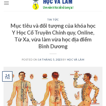
to
content
TIN TỨC
Mục tiêu và đối tượng của khóa học
Y Học Cổ Truyền Chính quy, Online,
Từ Xa, vừa làm vừa học địa điểm
Bình Dương
POSTED ON
14 THÁNG 5, 2023
BY
HỌC VÀ LÀM
14
Th5