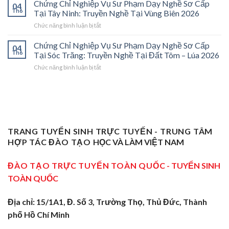
Chỉ
Cấp
Cánh
Chứng Chỉ Nghiệp Vụ Sư Phạm Dạy Nghề Sơ Cấp
04
Nghiệp
Tại
Cửa
Th6
Tại Tây Ninh: Truyền Nghề Tại Vùng Biên 2026
Vụ
Trà
Nghề
ở
Chức năng bình luận bị tắt
Sư
Vinh
“Thầy
Chứng
Phạm
2026:
Dạy
Chỉ
Chứng Chỉ Nghiệp Vụ Sư Phạm Dạy Nghề Sơ Cấp
Dạy
Bệ
Nghề”
04
Nghiệp
Th6
Nghề
Phóng
Tại Sóc Trăng: Truyền Nghề Tại Đất Tôm – Lúa 2026
Ở
Vụ
Sơ
Cho
Trung
ở
Chức năng bình luận bị tắt
Sư
Cấp
Thợ
Tâm
Chứng
Phạm
Tại
Giỏi
ĐBSCL
Chỉ
Dạy
Tiền
Trở
Nghiệp
Nghề
Giang:
Thành
Vụ
Sơ
Truyền
Thầy
Sư
Cấp
Nghề
Giáo
Phạm
Tại
Tại
Dạy
Dạy
Tây
TRANG TUYỂN SINH TRỰC TUYẾN - TRUNG TÂM
Cửa
Nghề
Nghề
Ninh:
Ngõ
HỢP TÁC ĐÀO TẠO
HỌC VÀ LÀM VIỆT NAM
Sơ
Truyền
Miền
Cấp
Nghề
Tây
Tại
ĐÀO TẠO TRỰC TUYẾN TOÀN QUỐC
- TUYỂN SINH
Tại
2026
Sóc
Vùng
TOÀN QUỐC
Trăng:
Biên
Truyền
2026
Nghề
Địa chỉ: 15/1A1, Đ. Số 3, Trường Thọ, Thủ Đức, Thành
Tại
phố Hồ Chí Minh
Đất
Tôm