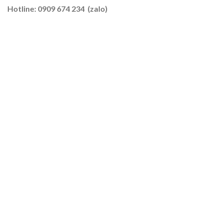
–
Hotline: 0909 674 234 (zalo)
Lúa
2026