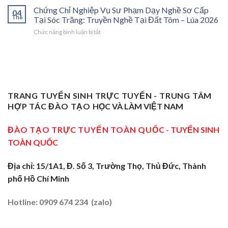
2026:
Dạy
Chỉ
Chứng Chỉ Nghiệp Vụ Sư Phạm Dạy Nghề Sơ Cấp
Dạy
Bệ
Nghề”
04
Nghiệp
Th6
Nghề
Phóng
Tại Sóc Trăng: Truyền Nghề Tại Đất Tôm – Lúa 2026
Ở
Vụ
Sơ
Cho
Trung
ở
Chức năng bình luận bị tắt
Sư
Cấp
Thợ
Tâm
Chứng
Phạm
Tại
Giỏi
ĐBSCL
Chỉ
Dạy
Tiền
Trở
Nghiệp
Nghề
Giang:
Thành
Vụ
Sơ
Truyền
Thầy
Sư
Cấp
Nghề
Giáo
Phạm
Tại
Tại
Dạy
Dạy
Tây
TRANG TUYỂN SINH TRỰC TUYẾN - TRUNG TÂM
Cửa
Nghề
Nghề
Ninh:
Ngõ
HỢP TÁC ĐÀO TẠO
HỌC VÀ LÀM VIỆT NAM
Sơ
Truyền
Miền
Cấp
Nghề
Tây
Tại
ĐÀO TẠO TRỰC TUYẾN TOÀN QUỐC
- TUYỂN SINH
Tại
2026
Sóc
Vùng
TOÀN QUỐC
Trăng:
Biên
Truyền
2026
Nghề
Địa chỉ: 15/1A1, Đ. Số 3, Trường Thọ, Thủ Đức, Thành
Tại
phố Hồ Chí Minh
Đất
Tôm
–
Hotline: 0909 674 234 (zalo)
Lúa
2026