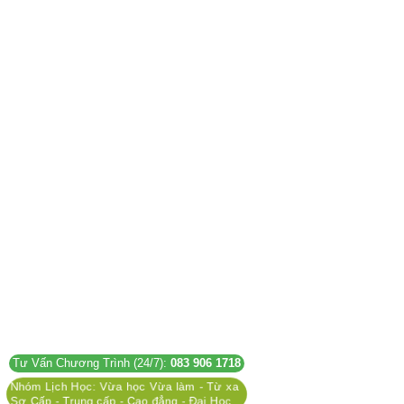
Tư Vấn Chương Trình (24/7):
083 906 1718
Nhóm Lịch Học: Vừa học Vừa làm - Từ xa
Sơ Cấp - Trung cấp - Cao đẳng - Đại Học