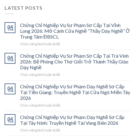
LATEST POSTS
Chứng Chỉ Nghiệp Vụ Sư Phạm Sơ Cấp Tại Vĩnh
04
Th6
Long 2026: Mở Cánh Cửa Nghề “Thầy Dạy Nghề” Ở
Trung Tâm ĐBSCL
ở
Chức năng bình luận bị tắt
Chứng
Chỉ
Chứng Chỉ Nghiệp Vụ Sư Phạm Sơ Cấp Tại Trà Vinh
04
Nghiệp
Th6
2026: Bệ Phóng Cho Thợ Giỏi Trở Thành Thầy Giáo
Vụ
Dạy Nghề
Sư
ở
Chức năng bình luận bị tắt
Phạm
Chứng
Sơ
Chỉ
Cấp
Chứng Chỉ Nghiệp Vụ Sư Phạm Dạy Nghề Sơ Cấp
04
Nghiệp
Tại
Th6
Tại Tiền Giang: Truyền Nghề Tại Cửa Ngõ Miền Tây
Vụ
Vĩnh
2026
Sư
Long
ở
Chức năng bình luận bị tắt
Phạm
2026:
Chứng
Sơ
Mở
Chỉ
Cấp
Cánh
Chứng Chỉ Nghiệp Vụ Sư Phạm Dạy Nghề Sơ Cấp
04
Nghiệp
Tại
Cửa
Th6
Tại Tây Ninh: Truyền Nghề Tại Vùng Biên 2026
Vụ
Trà
Nghề
ở
Chức năng bình luận bị tắt
Sư
Vinh
“Thầy
Chứng
Phạm