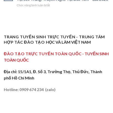
Vụ
Sơ
Cho
Trung
ở
Chức năng bình luận bị tắt
Sư
Cấp
Thợ
Tâm
Chứng
Phạm
Tại
Giỏi
ĐBSCL
Chỉ
Dạy
Tiền
Trở
Nghiệp
Nghề
Giang:
Thành
Vụ
Sơ
Truyền
Thầy
Sư
Cấp
Nghề
Giáo
Phạm
Tại
Tại
Dạy
Dạy
Tây
TRANG TUYỂN SINH TRỰC TUYẾN - TRUNG TÂM
Cửa
Nghề
Nghề
Ninh:
Ngõ
HỢP TÁC ĐÀO TẠO
HỌC VÀ LÀM VIỆT NAM
Sơ
Truyền
Miền
Cấp
Nghề
Tây
Tại
ĐÀO TẠO TRỰC TUYẾN TOÀN QUỐC
- TUYỂN SINH
Tại
2026
Sóc
Vùng
TOÀN QUỐC
Trăng:
Biên
Truyền
2026
Nghề
Địa chỉ: 15/1A1, Đ. Số 3, Trường Thọ, Thủ Đức, Thành
Tại
phố Hồ Chí Minh
Đất
Tôm
–
Hotline: 0909 674 234 (zalo)
Lúa
2026