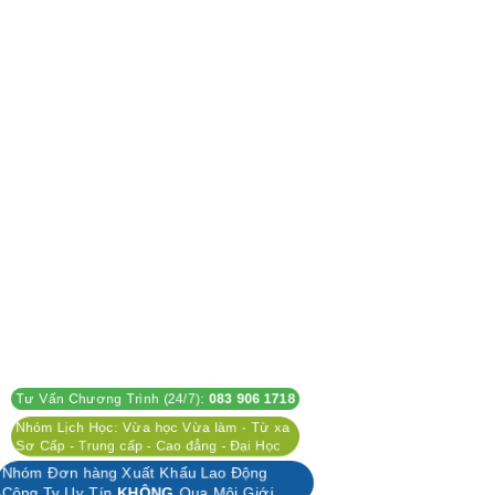
Tư Vấn Chương Trình (24/7):
083 906 1718
Nhóm Lịch Học: Vừa học Vừa làm - Từ xa
Sơ Cấp - Trung cấp - Cao đẳng - Đại Học
Nhóm Đơn hàng Xuất Khẩu Lao Động
Công Ty Uy Tín
KHÔNG
Qua Môi Giới