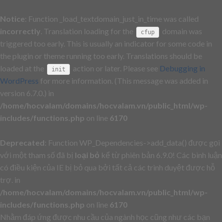
Notice
: Function _load_textdomain_just_in_time was called
incorrectly
. Translation loading for the
domain was
cfup
triggered too early. This is usually an indicator for some code in
the plugin or theme running too early. Translations should be
loaded at the
action or later. Please see
Debugging in
init
WordPress
for more information. (This message was added in
version 6.7.0.) in
/home/hocvalam/domains/hocvalam.vn/public_html/wp-
includes/functions.php
on line
6170
Deprecated
: Function WP_Dependencies->add_data() được gọi
với một tham số đã bị
loại bỏ
kể từ phiên bản 6.9.0! Các bình luận
có điều kiện của IE bị bỏ qua bởi tất cả các trình duyệt được hỗ
trợ. in
/home/hocvalam/domains/hocvalam.vn/public_html/wp-
includes/functions.php
on line
6170
Nhằm đáp ứng được nhu cầu của ngành học cũng như các bạn