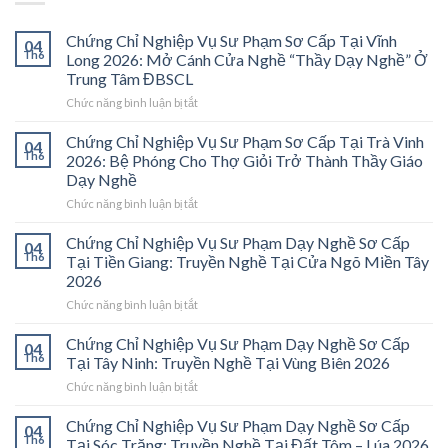
Chứng Chỉ Nghiệp Vụ Sư Phạm Sơ Cấp Tại Vĩnh
04
Th6
Long 2026: Mở Cánh Cửa Nghề “Thầy Dạy Nghề” Ở
Trung Tâm ĐBSCL
ở
Chức năng bình luận bị tắt
Chứng
Chỉ
Chứng Chỉ Nghiệp Vụ Sư Phạm Sơ Cấp Tại Trà Vinh
04
Nghiệp
Th6
2026: Bệ Phóng Cho Thợ Giỏi Trở Thành Thầy Giáo
Vụ
Dạy Nghề
Sư
ở
Chức năng bình luận bị tắt
Phạm
Chứng
Sơ
Chỉ
Cấp
Chứng Chỉ Nghiệp Vụ Sư Phạm Dạy Nghề Sơ Cấp
04
Nghiệp
Tại
Th6
Tại Tiền Giang: Truyền Nghề Tại Cửa Ngõ Miền Tây
Vụ
Vĩnh
2026
Sư
Long
ở
Chức năng bình luận bị tắt
Phạm
2026:
Chứng
Sơ
Mở
Chỉ
Cấp
Cánh
Chứng Chỉ Nghiệp Vụ Sư Phạm Dạy Nghề Sơ Cấp
04
Nghiệp
Tại
Cửa
Th6
Tại Tây Ninh: Truyền Nghề Tại Vùng Biên 2026
Vụ
Trà
Nghề
ở
Chức năng bình luận bị tắt
Sư
Vinh
“Thầy
Chứng
Phạm
2026:
Dạy
Chỉ
Chứng Chỉ Nghiệp Vụ Sư Phạm Dạy Nghề Sơ Cấp
Dạy
Bệ
Nghề”
04
Nghiệp
Th6
Nghề
Phóng
Tại Sóc Trăng: Truyền Nghề Tại Đất Tôm – Lúa 2026
Ở