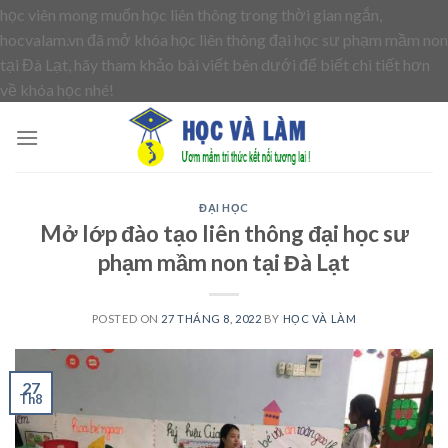
học viên mong muốn học liên thông trong thời gian ngắn,
hocvalam.vn đã mở khóa học liên thông đại học sư phạm mầm non
tại Đà Lạt, hãy tham khảo bài viết bên dưới để biết chi tiết hơn
Skip
về khóa học nhé!
to
content
ĐẠI HỌC
Mở lớp đào tạo liên thông đại học sư
phạm mầm non tại Đà Lạt
POSTED ON
27 THÁNG 8, 2022
BY
HỌC VÀ LÀM
27
Th8