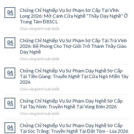
Chứng Chỉ Nghiệp Vụ Sư Phạm Sơ Cấp Tại Vĩnh
04
Th6
Long 2026: Mở Cánh Cửa Nghề “Thầy Dạy Nghề” Ở
Trung Tâm ĐBSCL
ở
Chức năng bình luận bị tắt
Chứng
Chỉ
Chứng Chỉ Nghiệp Vụ Sư Phạm Sơ Cấp Tại Trà Vinh
04
Nghiệp
Th6
2026: Bệ Phóng Cho Thợ Giỏi Trở Thành Thầy Giáo
Vụ
Dạy Nghề
Sư
ở
Chức năng bình luận bị tắt
Phạm
Chứng
Sơ
Chỉ
Cấp
Chứng Chỉ Nghiệp Vụ Sư Phạm Dạy Nghề Sơ Cấp
04
Nghiệp
Tại
Th6
Tại Tiền Giang: Truyền Nghề Tại Cửa Ngõ Miền Tây
Vụ
Vĩnh
2026
Sư
Long
ở
Chức năng bình luận bị tắt
Phạm
2026:
Chứng
Sơ
Mở
Chỉ
Cấp
Cánh
Chứng Chỉ Nghiệp Vụ Sư Phạm Dạy Nghề Sơ Cấp
04
Nghiệp
Tại
Cửa
Th6
Tại Tây Ninh: Truyền Nghề Tại Vùng Biên 2026
Vụ
Trà
Nghề
ở
Chức năng bình luận bị tắt
Sư
Vinh
“Thầy
Chứng
Phạm
2026:
Dạy
Chỉ
Chứng Chỉ Nghiệp Vụ Sư Phạm Dạy Nghề Sơ Cấp
Dạy
Bệ
Nghề”
04
Nghiệp
Th6
Nghề
Phóng
Tại Sóc Trăng: Truyền Nghề Tại Đất Tôm – Lúa 2026
Ở
Vụ