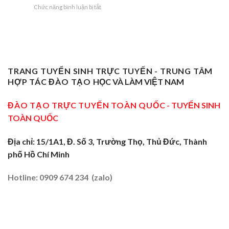
Sơ
Cho
Trung
ở
Chức năng bình luận bị tắt
Sư
Cấp
Thợ
Tâm
Chứng
Phạm
Tại
Giỏi
ĐBSCL
Chỉ
Dạy
Tiền
Trở
Nghiệp
Nghề
Giang:
Thành
Vụ
Sơ
Truyền
Thầy
Sư
Cấp
Nghề
Giáo
Phạm
Tại
Tại
Dạy
Dạy
Tây
TRANG TUYỂN SINH TRỰC TUYẾN - TRUNG TÂM
Cửa
Nghề
Nghề
Ninh:
Ngõ
HỢP TÁC ĐÀO TẠO
HỌC VÀ LÀM VIỆT NAM
Sơ
Truyền
Miền
Cấp
Nghề
Tây
Tại
ĐÀO TẠO TRỰC TUYẾN TOÀN QUỐC
- TUYỂN SINH
Tại
2026
Sóc
Vùng
TOÀN QUỐC
Trăng:
Biên
Truyền
2026
Nghề
Địa chỉ: 15/1A1, Đ. Số 3, Trường Thọ, Thủ Đức, Thành
Tại
phố Hồ Chí Minh
Đất
Tôm
–
Hotline: 0909 674 234 (zalo)
Lúa
2026