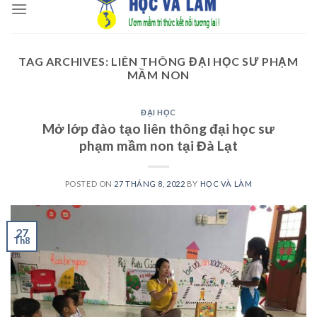
to
content
TAG ARCHIVES:
LIÊN THÔNG ĐẠI HỌC SƯ PHẠM
MẦM NON
ĐẠI HỌC
Mở lớp đào tạo liên thông đại học sư
phạm mầm non tại Đà Lạt
POSTED ON
27 THÁNG 8, 2022
BY
HỌC VÀ LÀM
27
Th8