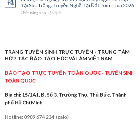
04
Nghiệp
Th6
Nghề
Phóng
Tại Sóc Trăng: Truyền Nghề Tại Đất Tôm – Lúa 2026
Ở
Vụ
Sơ
Cho
Trung
ở
Chức năng bình luận bị tắt
Sư
Cấp
Thợ
Tâm
Chứng
Phạm
Tại
Giỏi
ĐBSCL
Chỉ
Dạy
Tiền
Trở
Nghiệp
Nghề
Giang:
Thành
Vụ
Sơ
Truyền
Thầy
Sư
Cấp
Nghề
Giáo
Phạm
Tại
Tại
Dạy
Dạy
Tây
TRANG TUYỂN SINH TRỰC TUYẾN - TRUNG TÂM
Cửa
Nghề
Nghề
Ninh:
Ngõ
HỢP TÁC ĐÀO TẠO
HỌC VÀ LÀM VIỆT NAM
Sơ
Truyền
Miền
Cấp
Nghề
Tây
Tại
ĐÀO TẠO TRỰC TUYẾN TOÀN QUỐC
- TUYỂN SINH
Tại
2026
Sóc
Vùng
TOÀN QUỐC
Trăng:
Biên
Truyền
2026
Nghề
Địa chỉ: 15/1A1, Đ. Số 3, Trường Thọ, Thủ Đức, Thành
Tại
phố Hồ Chí Minh
Đất
Tôm
–
Hotline: 0909 674 234 (zalo)
Lúa
2026