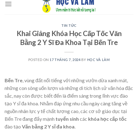
to
content
TIN TỨC
Khai Giảng Khóa Học Cấp Tốc Văn
Bằng 2 Y Sĩ Đa Khoa Tại Bến Tre
POSTED ON
17 THÁNG 7, 2024
BY
HỌC VÀ LÀM
Bến Tre
, vùng đất nổi tiếng với những vườn dừa xanh mát,
những con sông uốn lượn và những di tích lịch sử văn hóa đặc
sắc, nay còn được biết đến là điểm sáng trong lĩnh vực đào
tạo
Y sĩ đa khoa. Nhằm đáp ứng nhu cầu ngày càng tăng về
nguồn nhân lực y tế chất lượng cao, các cơ sở giáo dục tại
Bến Tre đang đẩy mạnh
tuyển sinh
các
khóa học cấp tốc
đào tạo
Văn bằng 2 Y sĩ đa khoa
.