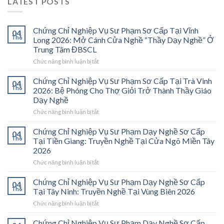
LATEST POSTS
Chứng Chỉ Nghiệp Vụ Sư Phạm Sơ Cấp Tại Vĩnh
04
Th6
Long 2026: Mở Cánh Cửa Nghề “Thầy Dạy Nghề” Ở
Trung Tâm ĐBSCL
ở
Chức năng bình luận bị tắt
Chứng
Chỉ
Chứng Chỉ Nghiệp Vụ Sư Phạm Sơ Cấp Tại Trà Vinh
04
Nghiệp
Th6
2026: Bệ Phóng Cho Thợ Giỏi Trở Thành Thầy Giáo
Vụ
Dạy Nghề
Sư
ở
Chức năng bình luận bị tắt
Phạm
Chứng
Sơ
Chỉ
Cấp
Chứng Chỉ Nghiệp Vụ Sư Phạm Dạy Nghề Sơ Cấp
04
Nghiệp
Tại
Th6
Tại Tiền Giang: Truyền Nghề Tại Cửa Ngõ Miền Tây
Vụ
Vĩnh
2026
Sư
Long
ở
Chức năng bình luận bị tắt
Phạm
2026:
Chứng
Sơ
Mở
Chỉ
Cấp
Cánh
Chứng Chỉ Nghiệp Vụ Sư Phạm Dạy Nghề Sơ Cấp
04
Nghiệp
Tại
Cửa
Th6
Tại Tây Ninh: Truyền Nghề Tại Vùng Biên 2026
Vụ
Trà
Nghề
ở
Chức năng bình luận bị tắt
Sư
Vinh
“Thầy
Chứng
Phạm
2026:
Dạy
Chỉ
Chứng Chỉ Nghiệp Vụ Sư Phạm Dạy Nghề Sơ Cấp
Dạy
Bệ
Nghề”