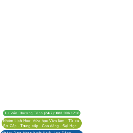
Tư Vấn Chương Trình (24/7):
083 906 1718
Nhóm Lịch Học: Vừa học Vừa làm - Từ xa
Sơ Cấp - Trung cấp - Cao đẳng - Đại Học
Nhóm Đơn hàng Xuất Khẩu Lao Động