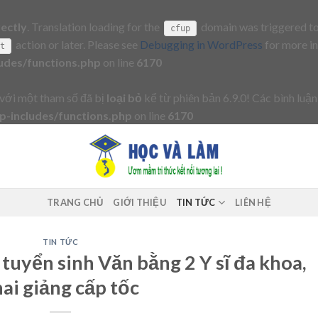
rectly
. Translation loading for the
domain was triggered too 
cfup
action or later. Please see
Debugging in WordPress
for more in
it
udes/functions.php
on line
6170
với một tham số đã bị
loại bỏ
kể từ phiên bản 6.9.0! Các bình luận
-includes/functions.php
on line
6170
TRANG CHỦ
GIỚI THIỆU
TIN TỨC
LIÊN HỆ
TIN TỨC
tuyển sinh Văn bằng 2 Y sĩ đa khoa,
ai giảng cấp tốc