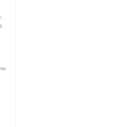
c.
 ở
 học