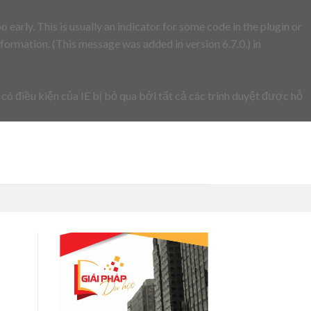
early. This is usually an indicator for some code in the plugin or
formation. (This message was added in version 6.7.0.) in
 có điều kiện của IE bị bỏ qua bởi tất cả các trình duyệt được hỗ