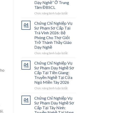
Dạy Nghề” Ở Trung
Tâm ĐBSCL
ở
Chức năng bình luận bị tắt
Chứng
Chỉ
Chứng Chỉ Nghiệp Vụ
04
Nghiệp
Th6
Sư Phạm Sơ Cấp Tại
Vụ
Trà Vinh 2026: Bệ
Sư
Phóng Cho Thợ Giỏi
Phạm
Trở Thành Thầy Giáo
Sơ
Dạy Nghề
Cấp
Tại
ở
Chức năng bình luận bị tắt
Vĩnh
Chứng
Long
Chỉ
Chứng Chỉ Nghiệp Vụ
04
2026:
Nghiệp
Th6
Sư Phạm Dạy Nghề Sơ
Mở
cho
Vụ
Cấp Tại Tiền Giang:
Cánh
Sư
Truyền Nghề Tại Cửa
Cửa
Phạm
Ngõ Miền Tây 2026
Nghề
Sơ
“Thầy
Cấp
ở
Chức năng bình luận bị tắt
Dạy
Tại
Chứng
Nghề”
Trà
Chỉ
Chứng Chỉ Nghiệp Vụ
04
Ở
Vinh
Nghiệp
Th6
Sư Phạm Dạy Nghề Sơ
Trung
n
2026:
Vụ
Cấp Tại Tây Ninh:
Tâm
Bệ
Sư
i.
Truyền Nghề Tại Vùng
ĐBSCL
Phóng