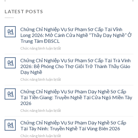
LATEST POSTS
Chứng Chỉ Nghiệp Vụ Sư Phạm Sơ Cấp Tại Vĩnh
04
Th6
Long 2026: Mở Cánh Cửa Nghề “Thầy Dạy Nghề” Ở
Trung Tâm ĐBSCL
ở
Chức năng bình luận bị tắt
Chứng
Chỉ
Chứng Chỉ Nghiệp Vụ Sư Phạm Sơ Cấp Tại Trà Vinh
04
Nghiệp
Th6
2026: Bệ Phóng Cho Thợ Giỏi Trở Thành Thầy Giáo
Vụ
Dạy Nghề
Sư
ở
Chức năng bình luận bị tắt
Phạm
Chứng
Sơ
Chỉ
Cấp
Chứng Chỉ Nghiệp Vụ Sư Phạm Dạy Nghề Sơ Cấp
04
Nghiệp
Tại
Th6
Tại Tiền Giang: Truyền Nghề Tại Cửa Ngõ Miền Tây
Vụ
Vĩnh
2026
Sư
Long
ở
Chức năng bình luận bị tắt
Phạm
2026:
Chứng
Sơ
Mở
Chỉ
Cấp
Cánh
Chứng Chỉ Nghiệp Vụ Sư Phạm Dạy Nghề Sơ Cấp
04
Nghiệp
Tại
Cửa
Th6
Tại Tây Ninh: Truyền Nghề Tại Vùng Biên 2026
Vụ
Trà
Nghề
ở
Chức năng bình luận bị tắt
Sư
Vinh
“Thầy