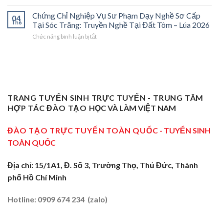
Chứng
Phạm
2026:
Dạy
Chỉ
Chứng Chỉ Nghiệp Vụ Sư Phạm Dạy Nghề Sơ Cấp
Dạy
Bệ
Nghề”
04
Nghiệp
Th6
Nghề
Phóng
Tại Sóc Trăng: Truyền Nghề Tại Đất Tôm – Lúa 2026
Ở
Vụ
Sơ
Cho
Trung
ở
Chức năng bình luận bị tắt
Sư
Cấp
Thợ
Tâm
Chứng
Phạm
Tại
Giỏi
ĐBSCL
Chỉ
Dạy
Tiền
Trở
Nghiệp
Nghề
Giang:
Thành
Vụ
Sơ
Truyền
Thầy
Sư
Cấp
Nghề
Giáo
Phạm
Tại
Tại
Dạy
Dạy
Tây
TRANG TUYỂN SINH TRỰC TUYẾN - TRUNG TÂM
Cửa
Nghề
Nghề
Ninh:
Ngõ
HỢP TÁC ĐÀO TẠO
HỌC VÀ LÀM VIỆT NAM
Sơ
Truyền
Miền
Cấp
Nghề
Tây
Tại
ĐÀO TẠO TRỰC TUYẾN TOÀN QUỐC
- TUYỂN SINH
Tại
2026
Sóc
Vùng
TOÀN QUỐC
Trăng:
Biên
Truyền
2026
Nghề
Địa chỉ: 15/1A1, Đ. Số 3, Trường Thọ, Thủ Đức, Thành
Tại
phố Hồ Chí Minh
Đất
Tôm
–
Hotline: 0909 674 234 (zalo)
Lúa
2026