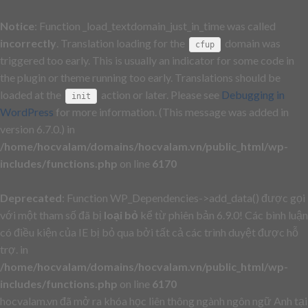
Notice
: Function _load_textdomain_just_in_time was called
incorrectly
. Translation loading for the
domain was
cfup
triggered too early. This is usually an indicator for some code in
the plugin or theme running too early. Translations should be
loaded at the
action or later. Please see
Debugging in
init
WordPress
for more information. (This message was added in
version 6.7.0.) in
/home/hocvalam/domains/hocvalam.vn/public_html/wp-
includes/functions.php
on line
6170
Deprecated
: Function WP_Dependencies->add_data() được gọi
với một tham số đã bị
loại bỏ
kể từ phiên bản 6.9.0! Các bình luận
có điều kiện của IE bị bỏ qua bởi tất cả các trình duyệt được hỗ
trợ. in
/home/hocvalam/domains/hocvalam.vn/public_html/wp-
includes/functions.php
on line
6170
hocvalam.vn đã mở ra khóa học liên thông ngành ngôn ngữ Anh tại