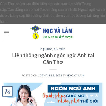
Cần Thơ, nhằm tạo điều kiện cho các bạn học viên Trung
cấp/Cao đẳng có cơ hội được nâng cao trình độ Ngoại ngữ và có
được bằng cấp liên thông đại học, đem về một tương lai rộng mở
Skip
hơn.
to
content
ĐẠI HỌC
,
TIN TỨC
Liên thông ngành ngôn ngữ Anh tại
Cần Thơ
POSTED ON
10 THÁNG 8, 2022
BY
HỌC VÀ LÀM
10
Th8