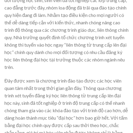
đối tượng học sinh, sinh viên đã tốt nghiệp các lớp trung cấp,
cao đẳng trước đây, nhóm loa động đã trãi qua đào tạo chính
quy hiện đang đi làm. Nhằm tạo điều kiện cho mọi người có
thể dễ dàng tiếp cận với kiến thức, nhanh chóng nâng cao
trình độ thông qua các chương trình giáo dục, liên thông chính
quy. Nhà trường quyết định tổ chức chương trình xét tuyển
không thi tuyển vào học ngay “liên thông từ trung cấp lên đại
học” chính quy dành cho mọi đối tượng có nhu cầu đăng ký
học liên thông đại học tại trường thuộc các nhóm ngành nêu
trên.
Đây được xem là chương trình đào tạo được các học viên
quan tâm nhất trong thời gian gần đây. Thông qua chương
trình xét tuyển đăng ký học liên thông từ trung cấp lên đại
học này, sinh đã tốt nghiệp ở trình độ trung cấp có thể nhanh
chóng tham gia vào các khóa đào tạo với trình độ cao hơn, dễ
dàng hoàn thành mục tiêu “đại học” hơn bao giờ hết. Với tấm
bằng đại học chính quy được cấp sau thời theo học, chắc
chắn rằng, giá trị mà học viên nhận được không chỉ là bằng