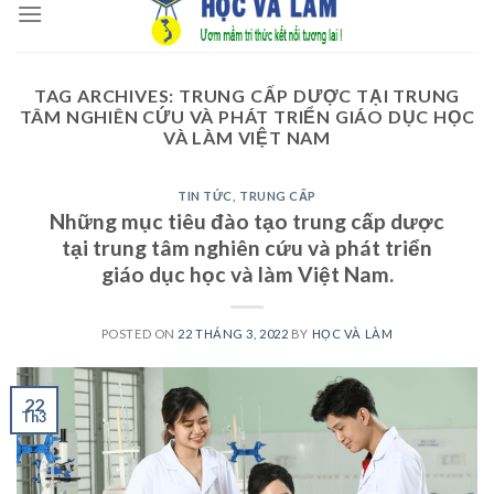
to
content
TAG ARCHIVES:
TRUNG CẤP DƯỢC TẠI TRUNG
TÂM NGHIÊN CỨU VÀ PHÁT TRIỂN GIÁO DỤC HỌC
VÀ LÀM VIỆT NAM
TIN TỨC
,
TRUNG CẤP
Những mục tiêu đào tạo trung cấp dược
tại trung tâm nghiên cứu và phát triển
giáo dục học và làm Việt Nam.
POSTED ON
22 THÁNG 3, 2022
BY
HỌC VÀ LÀM
22
Th3