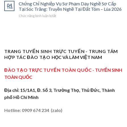
Chỉ
Chứng Chỉ Nghiệp Vụ Sư Phạm Dạy Nghề Sơ Cấp
Dạy
Bệ
Nghề”
04
Nghiệp
Th6
Nghề
Phóng
Tại Sóc Trăng: Truyền Nghề Tại Đất Tôm – Lúa 2026
Ở
Vụ
Sơ
Cho
Trung
ở
Chức năng bình luận bị tắt
Sư
Cấp
Thợ
Tâm
Chứng
Phạm
Tại
Giỏi
ĐBSCL
Chỉ
Dạy
Tiền
Trở
Nghiệp
Nghề
Giang:
Thành
Vụ
Sơ
Truyền
Thầy
Sư
Cấp
Nghề
Giáo
Phạm
Tại
Tại
Dạy
Dạy
Tây
TRANG TUYỂN SINH TRỰC TUYẾN - TRUNG TÂM
Cửa
Nghề
Nghề
Ninh:
Ngõ
HỢP TÁC ĐÀO TẠO
HỌC VÀ LÀM VIỆT NAM
Sơ
Truyền
Miền
Cấp
Nghề
Tây
Tại
ĐÀO TẠO TRỰC TUYẾN TOÀN QUỐC
- TUYỂN SINH
Tại
2026
Sóc
Vùng
TOÀN QUỐC
Trăng:
Biên
Truyền
2026
Nghề
Địa chỉ: 15/1A1, Đ. Số 3, Trường Thọ, Thủ Đức, Thành
Tại
phố Hồ Chí Minh
Đất
Tôm
–
Hotline: 0909 674 234 (zalo)
Lúa
2026