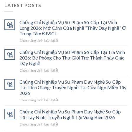
LATEST POSTS
Chứng Chỉ Nghiệp Vụ Sư Phạm Sơ Cấp Tại Vĩnh
04
Th6
Long 2026: Mở Cánh Cửa Nghề “Thầy Dạy Nghề” Ở
Trung Tâm ĐBSCL
ở
Chức năng bình luận bị tắt
Chứng
Chỉ
Chứng Chỉ Nghiệp Vụ Sư Phạm Sơ Cấp Tại Trà Vinh
04
Nghiệp
Th6
2026: Bệ Phóng Cho Thợ Giỏi Trở Thành Thầy Giáo
Vụ
Dạy Nghề
Sư
ở
Chức năng bình luận bị tắt
Phạm
Chứng
Sơ
Chỉ
Cấp
Chứng Chỉ Nghiệp Vụ Sư Phạm Dạy Nghề Sơ Cấp
04
Nghiệp
Tại
Th6
Tại Tiền Giang: Truyền Nghề Tại Cửa Ngõ Miền Tây
Vụ
Vĩnh
2026
Sư
Long
ở
Chức năng bình luận bị tắt
Phạm
2026:
Chứng
Sơ
Mở
Chỉ
Cấp
Cánh
Chứng Chỉ Nghiệp Vụ Sư Phạm Dạy Nghề Sơ Cấp
04
Nghiệp
Tại
Cửa
Th6
Tại Tây Ninh: Truyền Nghề Tại Vùng Biên 2026
Vụ
Trà
Nghề
ở
Chức năng bình luận bị tắt
Sư
Vinh
“Thầy
Chứng
Phạm
2026:
Dạy