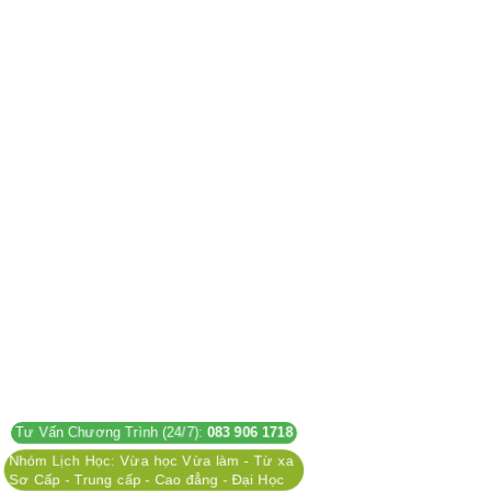
Tư Vấn Chương Trình (24/7):
083 906 1718
Nhóm Lịch Học: Vừa học Vừa làm - Từ xa
Sơ Cấp - Trung cấp - Cao đẳng - Đại Học