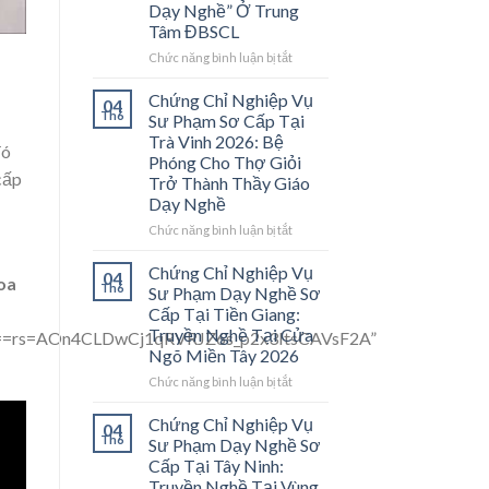
Dạy Nghề” Ở Trung
Tâm ĐBSCL
ở
Chức năng bình luận bị tắt
Chứng
Chỉ
Chứng Chỉ Nghiệp Vụ
04
Nghiệp
Th6
Sư Phạm Sơ Cấp Tại
Vụ
Trà Vinh 2026: Bệ
đó
Sư
Phóng Cho Thợ Giỏi
Phạm
cấp
Trở Thành Thầy Giáo
Sơ
Dạy Nghề
Cấp
Tại
ở
Chức năng bình luận bị tắt
Vĩnh
Chứng
Long
Chỉ
Chứng Chỉ Nghiệp Vụ
04
2026:
oa
Nghiệp
Th6
Sư Phạm Dạy Nghề Sơ
Mở
Vụ
-
Cấp Tại Tiền Giang:
Cánh
Sư
Truyền Nghề Tại Cửa
=AOn4CLDwCj1qRVRJZ6s_p2x3ItsCAVsF2A”
Cửa
Phạm
Ngõ Miền Tây 2026
Nghề
Sơ
“Thầy
Cấp
ở
Chức năng bình luận bị tắt
Dạy
Tại
Chứng
Nghề”
Trà
Chỉ
Chứng Chỉ Nghiệp Vụ
04
Ở
Vinh
Nghiệp
Th6
Sư Phạm Dạy Nghề Sơ
Trung
2026:
Vụ
Cấp Tại Tây Ninh:
Tâm
Bệ
Sư
Truyền Nghề Tại Vùng
ĐBSCL
Phóng