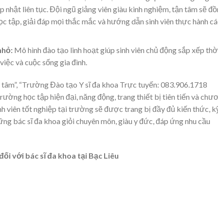
ập nhật liên tục. Đội ngũ giảng viên giàu kinh nghiệm, tận tâm sẽ đ
học tập, giải đáp mọi thắc mắc và hướng dẫn sinh viên thực hành cá
nhỏ:
Mô hình đào tạo linh hoạt giúp sinh viên chủ động sắp xếp thờ
iệc và cuộc sống gia đình.
tâm”, “Trường Đào tạo Y sĩ đa khoa Trực tuyến: 083.906.1718
rường học tập hiện đại, năng động, trang thiết bị tiên tiến và chư
inh viên tốt nghiệp tại trường sẽ được trang bị đầy đủ kiến thức, k
ng bác sĩ đa khoa giỏi chuyên môn, giàu y đức, đáp ứng nhu cầu
ối với bác sĩ đa khoa tại Bạc Liêu