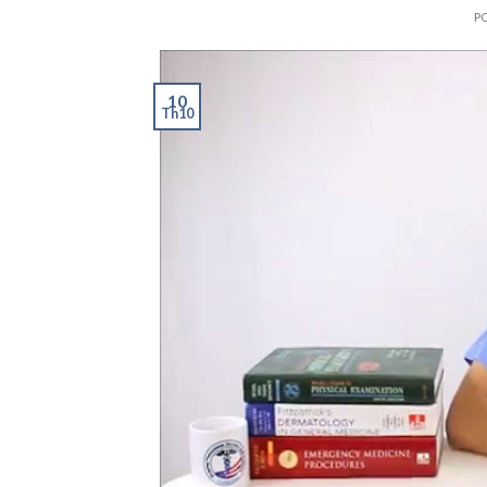
P
10
Th10