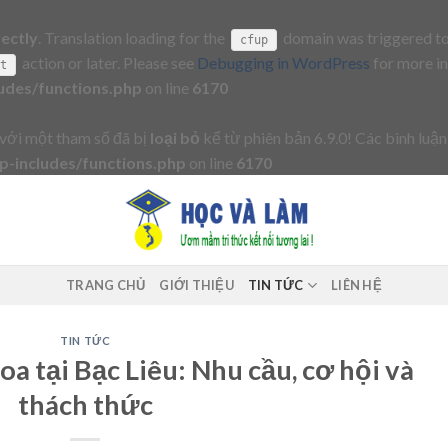
rectly
. Translation loading for the
domain was triggered too 
cfup
action or later. Please see
Debugging in WordPress
for more in
it
udes/functions.php
on line
6170
với một tham số đã bị
loại bỏ
kể từ phiên bản 6.9.0! Các bình luận
-includes/functions.php
on line
6170
TRANG CHỦ
GIỚI THIỆU
TIN TỨC
LIÊN HỆ
TIN TỨC
oa tại Bạc Liêu: Nhu cầu, cơ hội và
thách thức