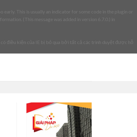
early. This is usually an indicator for some code in the plugin or
formation. (This message was added in version 6.7.0.) in
 có điều kiện của IE bị bỏ qua bởi tất cả các trình duyệt được hỗ