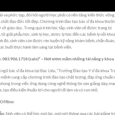
dài và phức tạp, đòi hỏi người học phải có nền tảng kiến thức vững
 chất đạo đức tốt đẹp. Chương trình đào tạo bác sĩ đa khoa thườ
 sở giáo dục. Trong quá trình học tập, sinh viên sẽ được trang bị
từ giải phẫu học, sinh lý học, dược lý học đến các bệnh lý nội khoa
h đó, sinh viên còn được rèn luyện kỹ năng khám bệnh, chẩn đoán,
ác buổi thực hành lâm sàng tại bệnh viện.
: 083.906.1718 (zalo)” – Nơi ươm mầm những tài năng y khoa
ngũ bác sĩ đa khoa tại Bạc Liêu, “Trường Đào tạo Y sĩ đa khoa T
sứ mệnh cung cấp chương trình đào tạo chất lượng, đáp ứng chuẩn
n phong trong việc ứng dụng công nghệ thông tin vào giảng dạy, m
e, tạo điều kiện thuận lợi cho người đi làm và có con nhỏ.
Offline:
ẫn:
Sinh viên có thể học mọi lúc, mọi nơi thông qua các bài giảng t