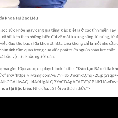
đa khoa tại Bạc Liêu
 sóc sức khỏe ngày càng gia tăng, đặc biệt là ở các tỉnh miền Tây
 xã hội kéo theo những biến đổi về môi trường sống, lối sống, từ 
việc đào tạo bác sĩ đa khoa tại Bạc Liêu không chỉ là một nhu cầu 
 phản ánh tầm quan trọng của việc phát triển nguồn nhân lực chất
và bảo vệ sức khỏe người dân.
 margin: 10px auto; display: block;" title="
Đào tạo Bác sĩ đa kh
 thức” src=”https://i.ytimg.com/vi/79Hdx3mcmxQ/hq720.jpg?sqp=
AIhCGAHwAQH4Af4JgALQBYoCDAgAEAEYQCBNKH8wDw==rs
khoa tại Bạc Liêu
: Nhu cầu, cơ hội và thách thức”>