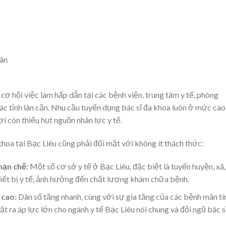
dân
 cơ hội việc làm hấp dẫn tại các bệnh viện, trung tâm y tế, phòng
ác tỉnh lân cận. Nhu cầu tuyển dụng bác sĩ đa khoa luôn ở mức cao
ơi còn thiếu hụt nguồn nhân lực y tế.
khoa tại Bạc Liêu cũng phải đối mặt với không ít thách thức:
hạn chế:
Một số cơ sở y tế ở Bạc Liêu, đặc biệt là tuyến huyện, xã,
thiết bị y tế, ảnh hưởng đến chất lượng khám chữa bệnh.
 cao:
Dân số tăng nhanh, cùng với sự gia tăng của các bệnh mãn tí
t ra áp lực lớn cho ngành y tế Bạc Liêu nói chung và đội ngũ bác s