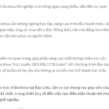
ĩ đa khoa tốt nghiệp ra trường ngày càng nhiều, dẫn đến sự cạnh
a khoa cần không ngừng học tập, nâng cao trình độ chuyên môn, c
giao tiếp, ứng xử, trau dồi y đức. Đồng thời, cần chủ động tìm kiế
iệm, tận tâm phục vụ người bệnh.
 nhiệm vụ quan trọng, góp phần nâng cao chất lượng chăm sóc sức
a khoa Trực tuyến: 083.906.1718 (zalo)” với chương trình đào tạ
sẽ là địa chỉ tin cậy cho những ai có ước mơ trở thành bác sĩ đa
.
o bác sĩ đa khoa tại Bạc Liêu, cần có sự chung tay góp sức củ
ật chất, trang thiết bị y tế đến việc tạo điều kiện thuận lợi ch
nghề nghiệp.