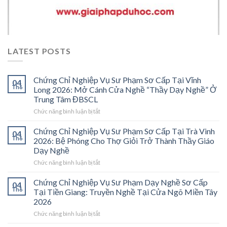
LATEST POSTS
Chứng Chỉ Nghiệp Vụ Sư Phạm Sơ Cấp Tại Vĩnh
04
Th6
Long 2026: Mở Cánh Cửa Nghề “Thầy Dạy Nghề” Ở
Trung Tâm ĐBSCL
ở
Chức năng bình luận bị tắt
Chứng
Chỉ
Chứng Chỉ Nghiệp Vụ Sư Phạm Sơ Cấp Tại Trà Vinh
04
Nghiệp
Th6
2026: Bệ Phóng Cho Thợ Giỏi Trở Thành Thầy Giáo
Vụ
Dạy Nghề
Sư
ở
Chức năng bình luận bị tắt
Phạm
Chứng
Sơ
Chỉ
Cấp
Chứng Chỉ Nghiệp Vụ Sư Phạm Dạy Nghề Sơ Cấp
04
Nghiệp
Tại
Th6
Tại Tiền Giang: Truyền Nghề Tại Cửa Ngõ Miền Tây
Vụ
Vĩnh
2026
Sư
Long
ở
Chức năng bình luận bị tắt
Phạm
2026:
Chứng
Sơ
Mở