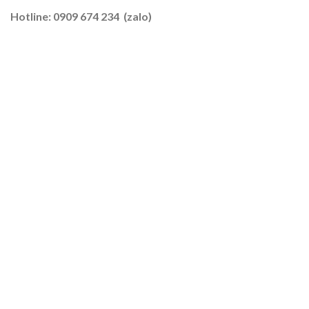
–
Hotline: 0909 674 234 (zalo)
Lúa
2026