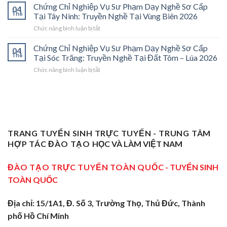
Chỉ
Cấp
Cánh
Chứng Chỉ Nghiệp Vụ Sư Phạm Dạy Nghề Sơ Cấp
04
Nghiệp
Tại
Cửa
Th6
Tại Tây Ninh: Truyền Nghề Tại Vùng Biên 2026
Vụ
Trà
Nghề
ở
Chức năng bình luận bị tắt
Sư
Vinh
“Thầy
Chứng
Phạm
2026:
Dạy
Chỉ
Chứng Chỉ Nghiệp Vụ Sư Phạm Dạy Nghề Sơ Cấp
Dạy
Bệ
Nghề”
04
Nghiệp
Th6
Nghề
Phóng
Tại Sóc Trăng: Truyền Nghề Tại Đất Tôm – Lúa 2026
Ở
Vụ
Sơ
Cho
Trung
ở
Chức năng bình luận bị tắt
Sư
Cấp
Thợ
Tâm
Chứng
Phạm
Tại
Giỏi
ĐBSCL
Chỉ
Dạy
Tiền
Trở
Nghiệp
Nghề
Giang:
Thành
Vụ
Sơ
Truyền
Thầy
Sư
Cấp
Nghề
Giáo
Phạm
Tại
Tại
Dạy
Dạy
Tây
TRANG TUYỂN SINH TRỰC TUYẾN - TRUNG TÂM
Cửa
Nghề
Nghề
Ninh:
Ngõ
HỢP TÁC ĐÀO TẠO
HỌC VÀ LÀM VIỆT NAM
Sơ
Truyền
Miền
Cấp
Nghề
Tây
Tại
ĐÀO TẠO TRỰC TUYẾN TOÀN QUỐC
- TUYỂN SINH
Tại
2026
Sóc
Vùng
TOÀN QUỐC
Trăng:
Biên
Truyền
2026
Nghề
Địa chỉ: 15/1A1, Đ. Số 3, Trường Thọ, Thủ Đức, Thành
Tại
phố Hồ Chí Minh
Đất
Tôm