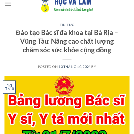
to
content
TIN TỨC
Đào tạo Bác sĩ đa khoa tại Bà Rịa –
Vũng Tàu: Nâng cao chất lượng
chăm sóc sức khỏe cộng đồng
POSTED ON
10 THÁNG 10, 2024
BY
10
Th10