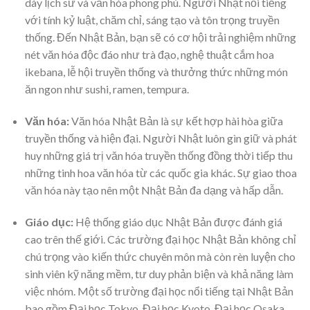
dày lịch sử và văn hóa phong phú. Người Nhật nổi tiếng
với tính kỷ luật, chăm chỉ, sáng tạo và tôn trọng truyền
thống. Đến Nhật Bản, bạn sẽ có cơ hội trải nghiệm những
nét văn hóa độc đáo như trà đạo, nghệ thuật cắm hoa
ikebana, lễ hội truyền thống và thưởng thức những món
ăn ngon như sushi, ramen, tempura.
Văn hóa:
Văn hóa Nhật Bản là sự kết hợp hài hòa giữa
truyền thống và hiện đại. Người Nhật luôn gìn giữ và phát
huy những giá trị văn hóa truyền thống đồng thời tiếp thu
những tinh hoa văn hóa từ các quốc gia khác. Sự giao thoa
văn hóa này tạo nên một Nhật Bản đa dạng và hấp dẫn.
Giáo dục:
Hệ thống giáo dục Nhật Bản được đánh giá
cao trên thế giới. Các trường đại học Nhật Bản không chỉ
chú trọng vào kiến thức chuyên môn mà còn rèn luyện cho
sinh viên kỹ năng mềm, tư duy phản biện và khả năng làm
việc nhóm. Một số trường đại học nổi tiếng tại Nhật Bản
bao gồm Đại học Tokyo, Đại học Kyoto, Đại học Osaka,