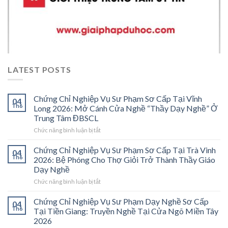
LATEST POSTS
Chứng Chỉ Nghiệp Vụ Sư Phạm Sơ Cấp Tại Vĩnh
04
Th6
Long 2026: Mở Cánh Cửa Nghề “Thầy Dạy Nghề” Ở
Trung Tâm ĐBSCL
ở
Chức năng bình luận bị tắt
Chứng
Chỉ
Chứng Chỉ Nghiệp Vụ Sư Phạm Sơ Cấp Tại Trà Vinh
04
Nghiệp
Th6
2026: Bệ Phóng Cho Thợ Giỏi Trở Thành Thầy Giáo
Vụ
Dạy Nghề
Sư
ở
Chức năng bình luận bị tắt
Phạm
Chứng
Sơ
Chỉ
Cấp
Chứng Chỉ Nghiệp Vụ Sư Phạm Dạy Nghề Sơ Cấp
04
Nghiệp
Tại
Th6
Tại Tiền Giang: Truyền Nghề Tại Cửa Ngõ Miền Tây
Vụ
Vĩnh
2026
Sư
Long