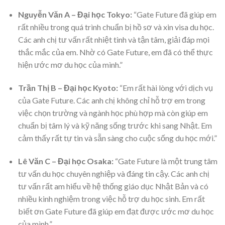
Nguyễn Văn A – Đại học Tokyo:
“Gate Future đã giúp em
rất nhiều trong quá trình chuẩn bị hồ sơ và xin visa du học.
Các anh chị tư vấn rất nhiệt tình và tận tâm, giải đáp mọi
thắc mắc của em. Nhờ có Gate Future, em đã có thể thực
hiện ước mơ du học của mình.”
Trần Thị B – Đại học Kyoto:
“Em rất hài lòng với dịch vụ
của Gate Future. Các anh chị không chỉ hỗ trợ em trong
việc chọn trường và ngành học phù hợp mà còn giúp em
chuẩn bị tâm lý và kỹ năng sống trước khi sang Nhật. Em
cảm thấy rất tự tin và sẵn sàng cho cuộc sống du học mới.”
Lê Văn C – Đại học Osaka:
“Gate Future là một trung tâm
tư vấn du học chuyên nghiệp và đáng tin cậy. Các anh chị
tư vấn rất am hiểu về hệ thống giáo dục Nhật Bản và có
nhiều kinh nghiệm trong việc hỗ trợ du học sinh. Em rất
biết ơn Gate Future đã giúp em đạt được ước mơ du học
của mình.”