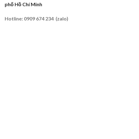
phố Hồ Chí Minh
Đất
Tôm
–
Hotline: 0909 674 234 (zalo)
Lúa
2026