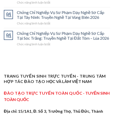
ở
Chức năng bình luận bị tắt
Phạm
2026:
Chứng
Sơ
Mở
Chỉ
Cấp
Cánh
Chứng Chỉ Nghiệp Vụ Sư Phạm Dạy Nghề Sơ Cấp
04
Nghiệp
Tại
Cửa
Th6
Tại Tây Ninh: Truyền Nghề Tại Vùng Biên 2026
Vụ
Trà
Nghề
ở
Chức năng bình luận bị tắt
Sư
Vinh
“Thầy
Chứng
Phạm
2026:
Dạy
Chỉ
Chứng Chỉ Nghiệp Vụ Sư Phạm Dạy Nghề Sơ Cấp
Dạy
Bệ
Nghề”
04
Nghiệp
Th6
Nghề
Phóng
Tại Sóc Trăng: Truyền Nghề Tại Đất Tôm – Lúa 2026
Ở
Vụ
Sơ
Cho
Trung
ở
Chức năng bình luận bị tắt
Sư
Cấp
Thợ
Tâm
Chứng
Phạm
Tại
Giỏi
ĐBSCL
Chỉ
Dạy
Tiền
Trở
Nghiệp
Nghề
Giang:
Thành
Vụ
Sơ
Truyền
Thầy
Sư
Cấp
Nghề
Giáo
Phạm
Tại
Tại
Dạy
Dạy
Tây
TRANG TUYỂN SINH TRỰC TUYẾN - TRUNG TÂM
Cửa
Nghề
Nghề
Ninh:
Ngõ
HỢP TÁC ĐÀO TẠO
HỌC VÀ LÀM VIỆT NAM
Sơ
Truyền
Miền
Cấp
Nghề
Tây
Tại
ĐÀO TẠO TRỰC TUYẾN TOÀN QUỐC
- TUYỂN SINH
Tại
2026
Sóc
Vùng
TOÀN QUỐC
Trăng:
Biên
Truyền
2026
Nghề
Địa chỉ: 15/1A1, Đ. Số 3, Trường Thọ, Thủ Đức, Thành
Tại