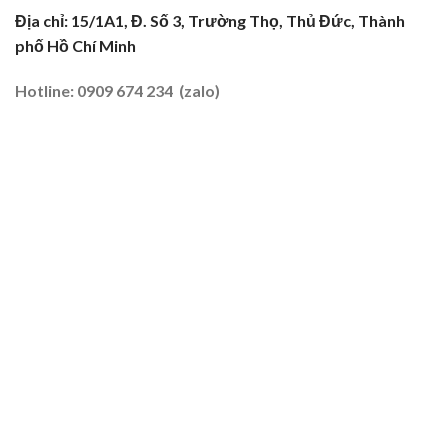
Nghề
Địa chỉ: 15/1A1, Đ. Số 3, Trường Thọ, Thủ Đức, Thành
Tại
phố Hồ Chí Minh
Đất
Tôm
–
Hotline: 0909 674 234 (zalo)
Lúa
2026