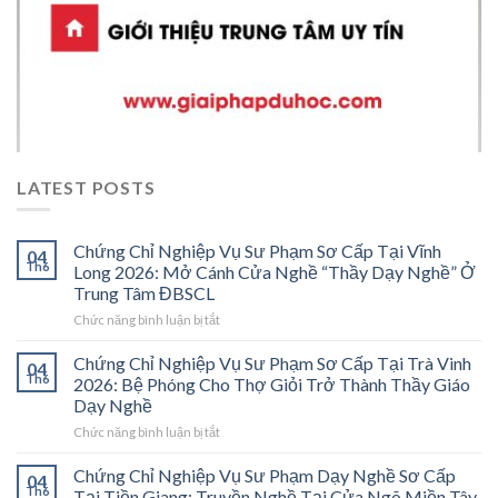
LATEST POSTS
Chứng Chỉ Nghiệp Vụ Sư Phạm Sơ Cấp Tại Vĩnh
04
Th6
Long 2026: Mở Cánh Cửa Nghề “Thầy Dạy Nghề” Ở
Trung Tâm ĐBSCL
ở
Chức năng bình luận bị tắt
Chứng
Chỉ
Chứng Chỉ Nghiệp Vụ Sư Phạm Sơ Cấp Tại Trà Vinh
04
Nghiệp
Th6
2026: Bệ Phóng Cho Thợ Giỏi Trở Thành Thầy Giáo
Vụ
Dạy Nghề
Sư
ở
Chức năng bình luận bị tắt
Phạm
Chứng
Sơ
Chỉ
Cấp
Chứng Chỉ Nghiệp Vụ Sư Phạm Dạy Nghề Sơ Cấp
04
Nghiệp
Tại
Th6
Tại Tiền Giang: Truyền Nghề Tại Cửa Ngõ Miền Tây