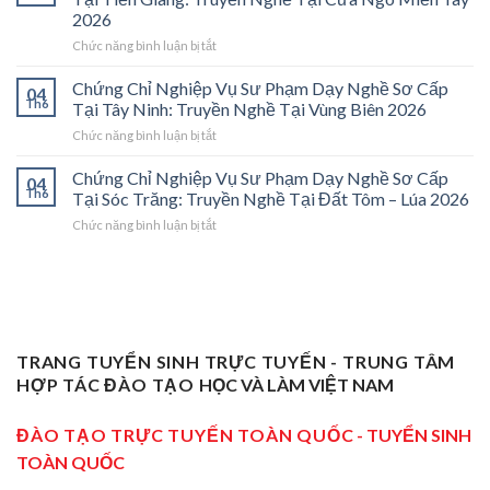
Vụ
Vĩnh
2026
Sư
Long
ở
Chức năng bình luận bị tắt
Phạm
2026:
Chứng
Sơ
Mở
Chỉ
Cấp
Cánh
Chứng Chỉ Nghiệp Vụ Sư Phạm Dạy Nghề Sơ Cấp
04
Nghiệp
Tại
Cửa
Th6
Tại Tây Ninh: Truyền Nghề Tại Vùng Biên 2026
Vụ
Trà
Nghề
ở
Chức năng bình luận bị tắt
Sư
Vinh
“Thầy
Chứng
Phạm
2026:
Dạy
Chỉ
Chứng Chỉ Nghiệp Vụ Sư Phạm Dạy Nghề Sơ Cấp
Dạy
Bệ
Nghề”
04
Nghiệp
Th6
Nghề
Phóng
Tại Sóc Trăng: Truyền Nghề Tại Đất Tôm – Lúa 2026
Ở
Vụ
Sơ
Cho
Trung
ở
Chức năng bình luận bị tắt
Sư
Cấp
Thợ
Tâm
Chứng
Phạm
Tại
Giỏi
ĐBSCL
Chỉ
Dạy
Tiền
Trở
Nghiệp
Nghề
Giang:
Thành
Vụ
Sơ
Truyền
Thầy
Sư
Cấp
Nghề
Giáo
Phạm
Tại
Tại
Dạy
Dạy
Tây
TRANG TUYỂN SINH TRỰC TUYẾN - TRUNG TÂM
Cửa
Nghề
Nghề
Ninh:
Ngõ
HỢP TÁC ĐÀO TẠO
HỌC VÀ LÀM VIỆT NAM
Sơ
Truyền
Miền
Cấp
Nghề
Tây
Tại
ĐÀO TẠO TRỰC TUYẾN TOÀN QUỐC
- TUYỂN SINH
Tại
2026
Sóc
Vùng
TOÀN QUỐC
Trăng:
Biên
Truyền
2026