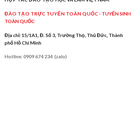
Sơ
Truyền
Miền
Cấp
Nghề
Tây
Tại
ĐÀO TẠO TRỰC TUYẾN TOÀN QUỐC
- TUYỂN SINH
Tại
2026
Sóc
Vùng
TOÀN QUỐC
Trăng:
Biên
Truyền
2026
Nghề
Địa chỉ: 15/1A1, Đ. Số 3, Trường Thọ, Thủ Đức, Thành
Tại
phố Hồ Chí Minh
Đất
Tôm
–
Hotline: 0909 674 234 (zalo)
Lúa
2026