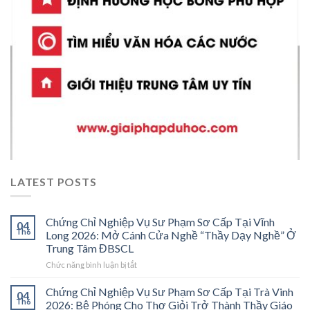
LATEST POSTS
Chứng Chỉ Nghiệp Vụ Sư Phạm Sơ Cấp Tại Vĩnh
04
Th6
Long 2026: Mở Cánh Cửa Nghề “Thầy Dạy Nghề” Ở
Trung Tâm ĐBSCL
ở
Chức năng bình luận bị tắt
Chứng
Chỉ
Chứng Chỉ Nghiệp Vụ Sư Phạm Sơ Cấp Tại Trà Vinh
04
Nghiệp
Th6
2026: Bệ Phóng Cho Thợ Giỏi Trở Thành Thầy Giáo