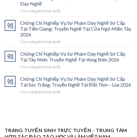
Vụ
Dạy Nghề
Sư
ở
Chức năng bình luận bị tắt
Phạm
Chứng
Sơ
Chỉ
Cấp
Chứng Chỉ Nghiệp Vụ Sư Phạm Dạy Nghề Sơ Cấp
04
Nghiệp
Tại
Th6
Tại Tiền Giang: Truyền Nghề Tại Cửa Ngõ Miền Tây
Vụ
Vĩnh
2026
Sư
Long
ở
Chức năng bình luận bị tắt
Phạm
2026:
Chứng
Sơ
Mở
Chỉ
Cấp
Cánh
Chứng Chỉ Nghiệp Vụ Sư Phạm Dạy Nghề Sơ Cấp
04
Nghiệp
Tại
Cửa
Th6
Tại Tây Ninh: Truyền Nghề Tại Vùng Biên 2026
Vụ
Trà
Nghề
ở
Chức năng bình luận bị tắt
Sư
Vinh
“Thầy
Chứng
Phạm
2026:
Dạy
Chỉ
Chứng Chỉ Nghiệp Vụ Sư Phạm Dạy Nghề Sơ Cấp
Dạy
Bệ
Nghề”
04
Nghiệp
Th6
Nghề
Phóng
Tại Sóc Trăng: Truyền Nghề Tại Đất Tôm – Lúa 2026
Ở
Vụ
Sơ
Cho
Trung
ở
Chức năng bình luận bị tắt
Sư
Cấp
Thợ
Tâm
Chứng
Phạm
Tại
Giỏi
ĐBSCL
Chỉ
Dạy
Tiền
Trở
Nghiệp
Nghề
Giang:
Thành
Vụ
Sơ
Truyền
Thầy
Sư
Cấp
Nghề
Giáo
Phạm
Tại
Tại
Dạy
Dạy
Tây
TRANG TUYỂN SINH TRỰC TUYẾN - TRUNG TÂM
Cửa
Nghề
Nghề
Ninh:
Ngõ
HỢP TÁC ĐÀO TẠO
HỌC VÀ LÀM VIỆT NAM