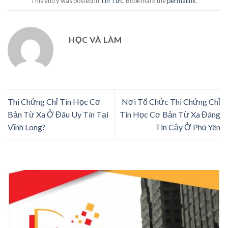
This entry was posted in
Tin Tức
. Bookmark the
permalink
.
HỌC VÀ LÀM
Thi Chứng Chỉ Tin Học Cơ
Nơi Tổ Chức Thi Chứng Chỉ
Bản Từ Xa Ở Đâu Uy Tín Tại
Tin Học Cơ Bản Từ Xa Đáng
Vĩnh Long?
Tin Cậy Ở Phú Yên