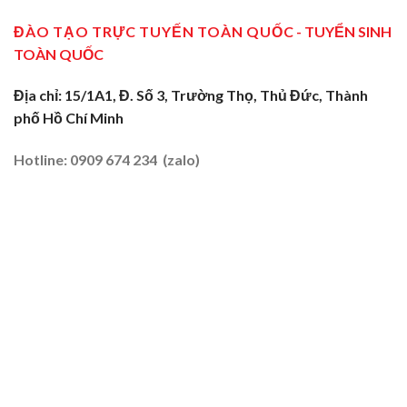
Miền
Cấp
Nghề
Tây
Tại
ĐÀO TẠO TRỰC TUYẾN TOÀN QUỐC
- TUYỂN SINH
Tại
2026
Sóc
Vùng
TOÀN QUỐC
Trăng:
Biên
Truyền
2026
Nghề
Địa chỉ: 15/1A1, Đ. Số 3, Trường Thọ, Thủ Đức, Thành
Tại
phố Hồ Chí Minh
Đất
Tôm
–
Hotline: 0909 674 234 (zalo)
Lúa
2026