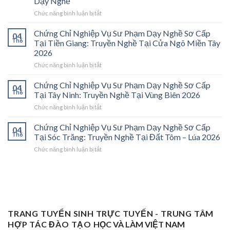
Dạy Nghề
Sư
ở
Chức năng bình luận bị tắt
Phạm
Chứng
Sơ
Chỉ
Cấp
Chứng Chỉ Nghiệp Vụ Sư Phạm Dạy Nghề Sơ Cấp
04
Nghiệp
Tại
Th6
Tại Tiền Giang: Truyền Nghề Tại Cửa Ngõ Miền Tây
Vụ
Vĩnh
2026
Sư
Long
ở
Chức năng bình luận bị tắt
Phạm
2026:
Chứng
Sơ
Mở
Chỉ
Cấp
Cánh
Chứng Chỉ Nghiệp Vụ Sư Phạm Dạy Nghề Sơ Cấp
04
Nghiệp
Tại
Cửa
Th6
Tại Tây Ninh: Truyền Nghề Tại Vùng Biên 2026
Vụ
Trà
Nghề
ở
Chức năng bình luận bị tắt
Sư
Vinh
“Thầy
Chứng
Phạm
2026:
Dạy
Chỉ
Chứng Chỉ Nghiệp Vụ Sư Phạm Dạy Nghề Sơ Cấp
Dạy
Bệ
Nghề”
04
Nghiệp
Th6
Nghề
Phóng
Tại Sóc Trăng: Truyền Nghề Tại Đất Tôm – Lúa 2026
Ở
Vụ
Sơ
Cho
Trung
ở
Chức năng bình luận bị tắt
Sư
Cấp
Thợ
Tâm
Chứng
Phạm
Tại
Giỏi
ĐBSCL
Chỉ
Dạy
Tiền
Trở
Nghiệp
Nghề
Giang:
Thành
Vụ
Sơ
Truyền
Thầy
Sư
Cấp
Nghề
Giáo
Phạm
Tại
Tại
Dạy
Dạy
Tây
TRANG TUYỂN SINH TRỰC TUYẾN - TRUNG TÂM
Cửa
Nghề
Nghề
Ninh:
Ngõ
HỢP TÁC ĐÀO TẠO
HỌC VÀ LÀM VIỆT NAM
Sơ
Truyền