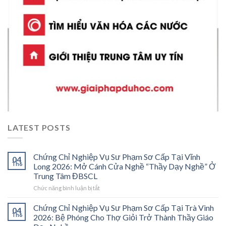
LATEST POSTS
Chứng Chỉ Nghiệp Vụ Sư Phạm Sơ Cấp Tại Vĩnh
04
Th6
Long 2026: Mở Cánh Cửa Nghề “Thầy Dạy Nghề” Ở
Trung Tâm ĐBSCL
ở
Chức năng bình luận bị tắt
Chứng
Chỉ
Chứng Chỉ Nghiệp Vụ Sư Phạm Sơ Cấp Tại Trà Vinh
04
Nghiệp
Th6
2026: Bệ Phóng Cho Thợ Giỏi Trở Thành Thầy Giáo
Vụ