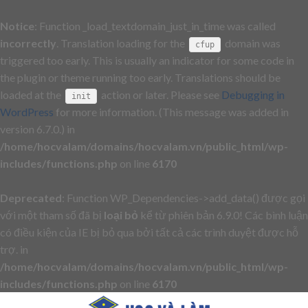
Notice
: Function _load_textdomain_just_in_time was called
incorrectly
. Translation loading for the
domain was
cfup
triggered too early. This is usually an indicator for some code in
the plugin or theme running too early. Translations should be
loaded at the
action or later. Please see
Debugging in
init
WordPress
for more information. (This message was added in
version 6.7.0.) in
/home/hocvalam/domains/hocvalam.vn/public_html/wp-
includes/functions.php
on line
6170
Deprecated
: Function WP_Dependencies->add_data() được gọi
với một tham số đã bị
loại bỏ
kể từ phiên bản 6.9.0! Các bình luận
có điều kiện của IE bị bỏ qua bởi tất cả các trình duyệt được hỗ
trợ. in
/home/hocvalam/domains/hocvalam.vn/public_html/wp-
includes/functions.php
on line
6170
Skip