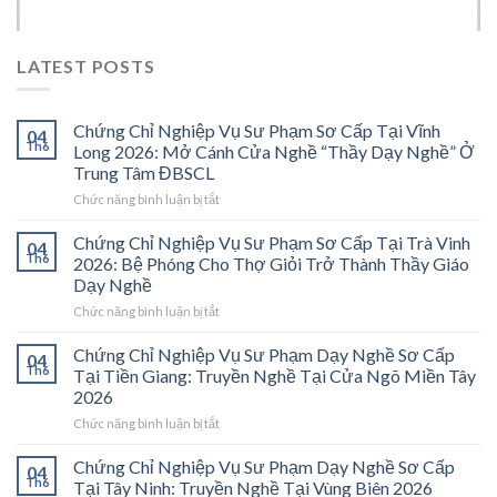
LATEST POSTS
Chứng Chỉ Nghiệp Vụ Sư Phạm Sơ Cấp Tại Vĩnh
04
Th6
Long 2026: Mở Cánh Cửa Nghề “Thầy Dạy Nghề” Ở
Trung Tâm ĐBSCL
ở
Chức năng bình luận bị tắt
Chứng
Chỉ
Chứng Chỉ Nghiệp Vụ Sư Phạm Sơ Cấp Tại Trà Vinh
04
Nghiệp
Th6
2026: Bệ Phóng Cho Thợ Giỏi Trở Thành Thầy Giáo
Vụ
Dạy Nghề
Sư
ở
Chức năng bình luận bị tắt
Phạm
Chứng
Sơ
Chỉ
Cấp
Chứng Chỉ Nghiệp Vụ Sư Phạm Dạy Nghề Sơ Cấp
04
Nghiệp
Tại
Th6
Tại Tiền Giang: Truyền Nghề Tại Cửa Ngõ Miền Tây
Vụ
Vĩnh
2026
Sư
Long
ở
Chức năng bình luận bị tắt
Phạm
2026:
Chứng
Sơ
Mở
Chỉ
Cấp
Cánh
Chứng Chỉ Nghiệp Vụ Sư Phạm Dạy Nghề Sơ Cấp
04
Nghiệp
Tại
Cửa
Th6
Tại Tây Ninh: Truyền Nghề Tại Vùng Biên 2026