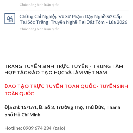
Vụ
Trà
Nghề
ở
Chức năng bình luận bị tắt
Sư
Vinh
“Thầy
Chứng
Phạm
2026:
Dạy
Chỉ
Chứng Chỉ Nghiệp Vụ Sư Phạm Dạy Nghề Sơ Cấp
Dạy
Bệ
Nghề”
04
Nghiệp
Th6
Nghề
Phóng
Tại Sóc Trăng: Truyền Nghề Tại Đất Tôm – Lúa 2026
Ở
Vụ
Sơ
Cho
Trung
ở
Chức năng bình luận bị tắt
Sư
Cấp
Thợ
Tâm
Chứng
Phạm
Tại
Giỏi
ĐBSCL
Chỉ
Dạy
Tiền
Trở
Nghiệp
Nghề
Giang:
Thành
Vụ
Sơ
Truyền
Thầy
Sư
Cấp
Nghề
Giáo
Phạm
Tại
Tại
Dạy
Dạy
Tây
TRANG TUYỂN SINH TRỰC TUYẾN - TRUNG TÂM
Cửa
Nghề
Nghề
Ninh:
Ngõ
HỢP TÁC ĐÀO TẠO
HỌC VÀ LÀM VIỆT NAM
Sơ
Truyền
Miền
Cấp
Nghề
Tây
Tại
ĐÀO TẠO TRỰC TUYẾN TOÀN QUỐC
- TUYỂN SINH
Tại
2026
Sóc
Vùng
TOÀN QUỐC
Trăng:
Biên
Truyền
2026
Nghề
Địa chỉ: 15/1A1, Đ. Số 3, Trường Thọ, Thủ Đức, Thành
Tại
phố Hồ Chí Minh
Đất
Tôm
–
Hotline: 0909 674 234 (zalo)
Lúa