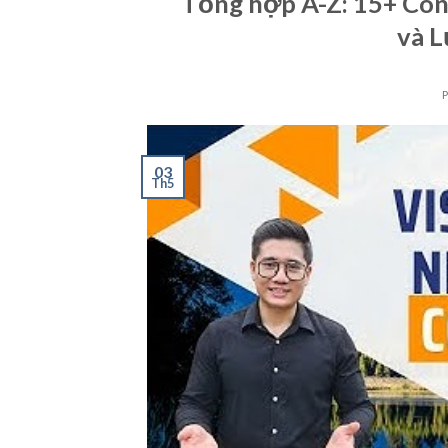
Tổng hợp A-Z: 15+ Côn
và L
03
Th5