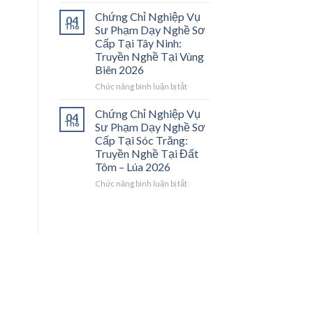
Chứng
Nghề”
Trà
Chỉ
Chứng Chỉ Nghiệp Vụ
04
Ở
Vinh
Nghiệp
Th6
Sư Phạm Dạy Nghề Sơ
Trung
2026:
Vụ
Cấp Tại Tây Ninh:
Tâm
Bệ
Sư
Truyền Nghề Tại Vùng
ĐBSCL
Phóng
Phạm
Biên 2026
Cho
Dạy
Thợ
Nghề
ở
Chức năng bình luận bị tắt
Giỏi
Sơ
Chứng
Trở
Cấp
Chỉ
Chứng Chỉ Nghiệp Vụ
04
Thành
Tại
Nghiệp
Th6
Sư Phạm Dạy Nghề Sơ
Thầy
Tiền
Vụ
Cấp Tại Sóc Trăng:
Giáo
Giang:
Sư
Truyền Nghề Tại Đất
Dạy
Truyền
Phạm
Tôm – Lúa 2026
Nghề
Nghề
Dạy
Tại
Nghề
ở
Chức năng bình luận bị tắt
Cửa
Sơ
Chứng
Ngõ
Cấp
Chỉ
Miền
Tại
Nghiệp
Tây
Tây
Vụ
2026
Ninh:
Sư
Truyền
Phạm
Nghề
Dạy
Tại
Nghề
Vùng
Sơ
Biên
Cấp
2026