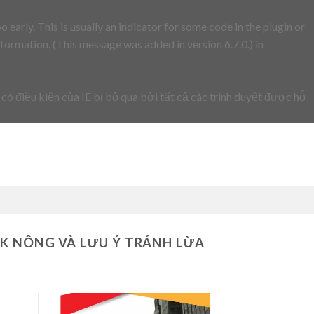
early. This is usually an indicator for some code in the plugin or
formation. (This message was added in version 6.7.0.) in
 có điều kiện của IE bị bỏ qua bởi tất cả các trình duyệt được hỗ
ẮK NÔNG VÀ LƯU Ý TRÁNH LỪA