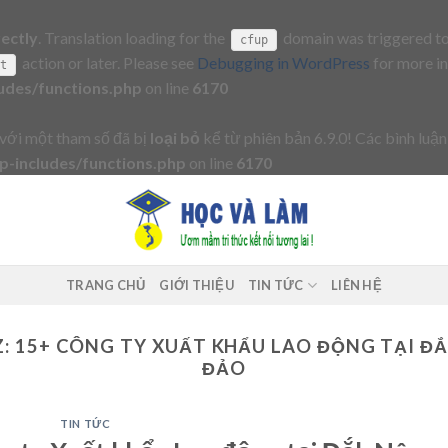
rectly
. Translation loading for the
domain was triggered too 
cfup
action or later. Please see
Debugging in WordPress
for more in
it
udes/functions.php
on line
6170
với một tham số đã bị
loại bỏ
kể từ phiên bản 6.9.0! Các bình luận
-includes/functions.php
on line
6170
TRANG CHỦ
GIỚI THIỆU
TIN TỨC
LIÊN HỆ
: 15+ CÔNG TY XUẤT KHẨU LAO ĐỘNG TẠI Đ
ĐẢO
TIN TỨC