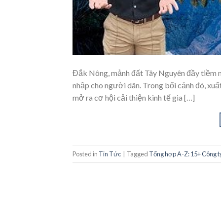
Đắk Nông, mảnh đất Tây Nguyên đầy tiềm nă
nhập cho người dân. Trong bối cảnh đó, xuấ
mở ra cơ hội cải thiện kinh tế gia […]
Posted in
Tin Tức
|
Tagged
Tổng hợp A-Z: 15+ Công ty