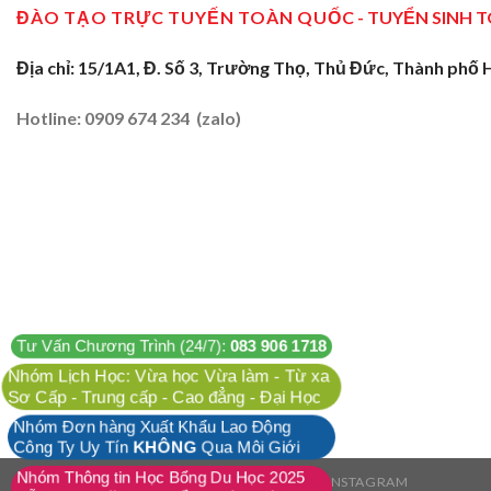
ĐÀO TẠO TRỰC TUYẾN TOÀN QUỐC
- TUYỂN SINH 
Địa chỉ: 15/1A1, Đ. Số 3, Trường Thọ, Thủ Đức, Thành phố 
Hotline: 0909 674 234 (zalo)
Tư Vấn Chương Trình (24/7):
083 906 1718
Nhóm Lịch Học: Vừa học Vừa làm - Từ xa
Sơ Cấp - Trung cấp - Cao đẳng - Đại Học
Nhóm Đơn hàng Xuất Khẩu Lao Động
Công Ty Uy Tín
KHÔNG
Qua Môi Giới
Nhóm Thông tin Học Bổng Du Học 2025
FACEBOOK
TWITTER
INSTAGRAM