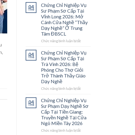
Chứng Chỉ Nghiệp Vụ
04
Th6
Sư Phạm Sơ Cấp Tại
Vĩnh Long 2026: Mở
Cánh Cửa Nghề “Thầy
Dạy Nghề” Ở Trung
Tâm ĐBSCL
ở
Chức năng bình luận bị tắt
u
Chứng
Chỉ
n,
Chứng Chỉ Nghiệp Vụ
04
Nghiệp
Th6
Sư Phạm Sơ Cấp Tại
Vụ
Trà Vinh 2026: Bệ
Sư
Phóng Cho Thợ Giỏi
Phạm
Trở Thành Thầy Giáo
Sơ
Dạy Nghề
Cấp
Tại
ở
Chức năng bình luận bị tắt
Vĩnh
Chứng
Long
Chỉ
Chứng Chỉ Nghiệp Vụ
04
2026:
Nghiệp
Th6
Sư Phạm Dạy Nghề Sơ
Mở
Vụ
Cấp Tại Tiền Giang:
Cánh
Sư
Truyền Nghề Tại Cửa
Cửa
Phạm
Ngõ Miền Tây 2026
Nghề
Sơ
“Thầy
Cấp
ở
Chức năng bình luận bị tắt
Dạy
Tại