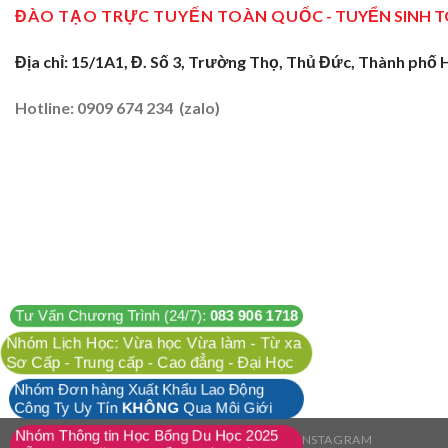
ĐÀO TẠO TRỰC TUYẾN TOÀN QUỐC
- TUYỂN SINH 
Địa chỉ: 15/1A1, Đ. Số 3, Trường Thọ, Thủ Đức, Thành phố 
Hotline: 0909 674 234 (zalo)
Tư Vấn Chương Trình (24/7):
083 906 1718
Nhóm Lịch Học: Vừa học Vừa làm - Từ xa
Sơ Cấp - Trung cấp - Cao đẳng - Đại Học
Nhóm Đơn hàng Xuất Khẩu Lao Động
Công Ty Uy Tín
KHÔNG
Qua Môi Giới
Nhóm Thông tin Học Bổng Du Học 2025
FACEBOOK
TWITTER
INSTAGRAM