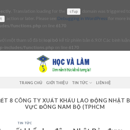
rectly
. Translation loading for the
domain was triggered too 
cfup
action or later. Please see
Debugging in WordPress
for more in
it
udes/functions.php
on line
6170
với một tham số đã bị
loại bỏ
kể từ phiên bản 6.9.0! Các bình luận
-includes/functions.php
on line
6170
TRANG CHỦ
GIỚI THIỆU
TIN TỨC
LIÊN HỆ
IẾT 8 CÔNG TY XUẤT KHẨU LAO ĐỘNG NHẬT 
VỰC ĐÔNG NAM BỘ (TPHCM
TIN TỨC