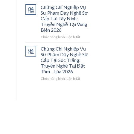
Chứng
Nghề”
Trà
Chỉ
Chứng Chỉ Nghiệp Vụ
04
Ở
Vinh
Nghiệp
Th6
Sư Phạm Dạy Nghề Sơ
Trung
2026:
Vụ
Cấp Tại Tây Ninh:
Tâm
Bệ
Sư
Truyền Nghề Tại Vùng
ĐBSCL
Phóng
Phạm
Biên 2026
Cho
Dạy
Thợ
Nghề
ở
Chức năng bình luận bị tắt
Giỏi
Sơ
Chứng
Trở
Cấp
Chỉ
Chứng Chỉ Nghiệp Vụ
04
Thành
Tại
Nghiệp
Th6
Sư Phạm Dạy Nghề Sơ
Thầy
Tiền
Vụ
Cấp Tại Sóc Trăng:
Giáo
Giang:
Sư
Truyền Nghề Tại Đất
Dạy
Truyền
Phạm
Tôm – Lúa 2026
Nghề
Nghề
Dạy
Tại
Nghề
ở
Chức năng bình luận bị tắt
Cửa
Sơ
Chứng
Ngõ
Cấp
Chỉ
Miền
Tại
Nghiệp
Tây
Tây
Vụ
2026
Ninh:
Sư
Truyền
Phạm
Nghề
Dạy
Tại
Nghề
Vùng
Sơ
Biên
Cấp
2026