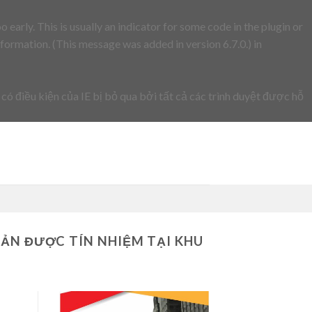
early. This is usually an indicator for some code in the plugin or
formation. (This message was added in version 6.7.0.) in
 có điều kiện của IE bị bỏ qua bởi tất cả các trình duyệt được hỗ
BẢN ĐƯỢC TÍN NHIỆM TẠI KHU