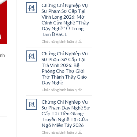
Chứng Chỉ Nghiệp Vụ
04
Th6
Sư Phạm Sơ Cấp Tại
Vĩnh Long 2026: Mở
Cánh Cửa Nghề “Thầy
Dạy Nghề” Ở Trung
Tâm ĐBSCL
ở
Chức năng bình luận bị tắt
Chứng
Chỉ
Chứng Chỉ Nghiệp Vụ
ình
04
Nghiệp
Th6
Sư Phạm Sơ Cấp Tại
Vụ
Trà Vinh 2026: Bệ
Sư
Phóng Cho Thợ Giỏi
Phạm
Trở Thành Thầy Giáo
Sơ
Dạy Nghề
Cấp
Tại
ở
Chức năng bình luận bị tắt
Vĩnh
Chứng
Long
Chỉ
Chứng Chỉ Nghiệp Vụ
04
2026:
Nghiệp
Th6
Sư Phạm Dạy Nghề Sơ
Mở
Vụ
Cấp Tại Tiền Giang:
Cánh
Sư
Truyền Nghề Tại Cửa
Cửa
Phạm
Ngõ Miền Tây 2026
Nghề
Sơ
“Thầy
Cấp
ở
Chức năng bình luận bị tắt
Dạy
Tại