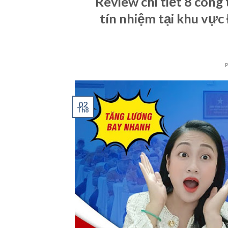
Review chi tiết 8 côn
tín nhiệm tại khu v
02
Th8