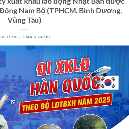
g ty xuất khẩu lao động Nhật Bản được
ực Đông Nam Bộ (TPHCM, Bình Dương,
Vũng Tàu)
POSTED ON
2 THÁNG 8, 2025
BY