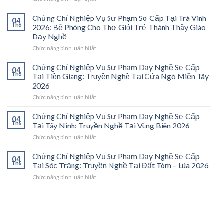
Chứng
Chỉ
Chứng Chỉ Nghiệp Vụ Sư Phạm Sơ Cấp Tại Trà Vinh
04
Nghiệp
Th6
2026: Bệ Phóng Cho Thợ Giỏi Trở Thành Thầy Giáo
Vụ
Dạy Nghề
Sư
ở
Chức năng bình luận bị tắt
Phạm
Chứng
Sơ
Chỉ
Cấp
Chứng Chỉ Nghiệp Vụ Sư Phạm Dạy Nghề Sơ Cấp
04
Nghiệp
Tại
Th6
Tại Tiền Giang: Truyền Nghề Tại Cửa Ngõ Miền Tây
Vụ
Vĩnh
2026
Sư
Long
ở
Chức năng bình luận bị tắt
Phạm
2026:
Chứng
Sơ
Mở
Chỉ
Cấp
Cánh
Chứng Chỉ Nghiệp Vụ Sư Phạm Dạy Nghề Sơ Cấp
04
Nghiệp
Tại
Cửa
Th6
Tại Tây Ninh: Truyền Nghề Tại Vùng Biên 2026
Vụ
Trà
Nghề
ở
Chức năng bình luận bị tắt
Sư
Vinh
“Thầy
Chứng
Phạm
2026:
Dạy
Chỉ
Chứng Chỉ Nghiệp Vụ Sư Phạm Dạy Nghề Sơ Cấp
Dạy
Bệ
Nghề”
04
Nghiệp
Th6
Nghề
Phóng
Tại Sóc Trăng: Truyền Nghề Tại Đất Tôm – Lúa 2026
Ở
Vụ
Sơ
Cho
Trung
ở
Chức năng bình luận bị tắt
Sư
Cấp
Thợ
Tâm
Chứng
Phạm
Tại
Giỏi
ĐBSCL
Chỉ
Dạy
Tiền
Trở
Nghiệp
Nghề
Giang:
Thành
Vụ
Sơ
Truyền
Thầy
Sư