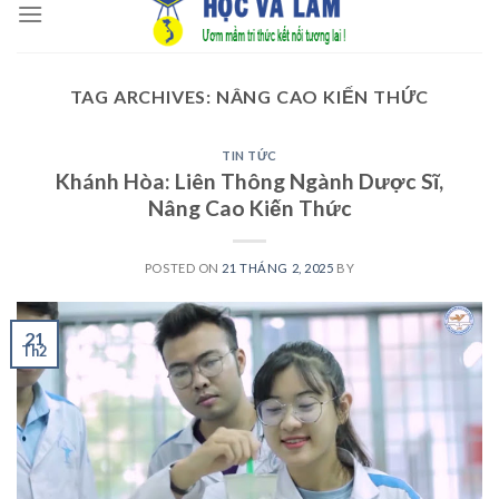
to
content
TAG ARCHIVES:
NÂNG CAO KIẾN THỨC
TIN TỨC
Khánh Hòa: Liên Thông Ngành Dược Sĩ,
Nâng Cao Kiến Thức
POSTED ON
21 THÁNG 2, 2025
BY
21
Th2