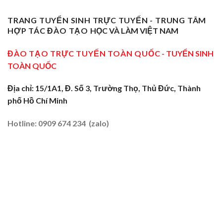
Cấp
Nghề
Giáo
Phạm
Tại
Tại
Dạy
Dạy
Tây
TRANG TUYỂN SINH TRỰC TUYẾN - TRUNG TÂM
Cửa
Nghề
Nghề
Ninh:
Ngõ
HỢP TÁC ĐÀO TẠO
HỌC VÀ LÀM VIỆT NAM
Sơ
Truyền
Miền
Cấp
Nghề
Tây
Tại
ĐÀO TẠO TRỰC TUYẾN TOÀN QUỐC
- TUYỂN SINH
Tại
2026
Sóc
Vùng
TOÀN QUỐC
Trăng:
Biên
Truyền
2026
Nghề
Địa chỉ: 15/1A1, Đ. Số 3, Trường Thọ, Thủ Đức, Thành
Tại
phố Hồ Chí Minh
Đất
Tôm
–
Hotline: 0909 674 234 (zalo)
Lúa
2026