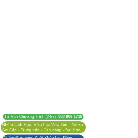
Tư Vấn Chương Trình (24/7):
083 906 1718
Nhóm Lịch Học: Vừa học Vừa làm - Từ xa
Sơ Cấp - Trung cấp - Cao đẳng - Đại Học
Nhóm Đơn hàng Xuất Khẩu Lao Động