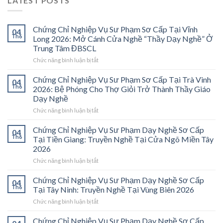
LATEST POSTS
Chứng Chỉ Nghiệp Vụ Sư Phạm Sơ Cấp Tại Vĩnh
04
Th6
Long 2026: Mở Cánh Cửa Nghề “Thầy Dạy Nghề” Ở
Trung Tâm ĐBSCL
ở
Chức năng bình luận bị tắt
Chứng
Chỉ
Chứng Chỉ Nghiệp Vụ Sư Phạm Sơ Cấp Tại Trà Vinh
04
Nghiệp
Th6
2026: Bệ Phóng Cho Thợ Giỏi Trở Thành Thầy Giáo
Vụ
Dạy Nghề
Sư
ở
Chức năng bình luận bị tắt
Phạm
Chứng
Sơ
Chỉ
Cấp
Chứng Chỉ Nghiệp Vụ Sư Phạm Dạy Nghề Sơ Cấp
04
Nghiệp
Tại
Th6
Tại Tiền Giang: Truyền Nghề Tại Cửa Ngõ Miền Tây
Vụ
Vĩnh
2026
Sư
Long
ở
Chức năng bình luận bị tắt
Phạm
2026:
Chứng
Sơ
Mở
Chỉ
Cấp
Cánh
Chứng Chỉ Nghiệp Vụ Sư Phạm Dạy Nghề Sơ Cấp
04
Nghiệp
Tại
Cửa
Th6
Tại Tây Ninh: Truyền Nghề Tại Vùng Biên 2026
Vụ
Trà
Nghề
ở
Chức năng bình luận bị tắt
Sư
Vinh
“Thầy
Chứng
Phạm
2026:
Dạy
Chỉ
Chứng Chỉ Nghiệp Vụ Sư Phạm Dạy Nghề Sơ Cấp
Dạy
Bệ
Nghề”