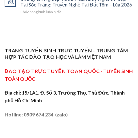
04
Nghiệp
Th6
Nghề
Phóng
Tại Sóc Trăng: Truyền Nghề Tại Đất Tôm – Lúa 2026
Ở
Vụ
Sơ
Cho
Trung
ở
Chức năng bình luận bị tắt
Sư
Cấp
Thợ
Tâm
Chứng
Phạm
Tại
Giỏi
ĐBSCL
Chỉ
Dạy
Tiền
Trở
Nghiệp
Nghề
Giang:
Thành
Vụ
Sơ
Truyền
Thầy
Sư
Cấp
Nghề
Giáo
Phạm
Tại
Tại
Dạy
Dạy
Tây
TRANG TUYỂN SINH TRỰC TUYẾN - TRUNG TÂM
Cửa
Nghề
Nghề
Ninh:
Ngõ
HỢP TÁC ĐÀO TẠO
HỌC VÀ LÀM VIỆT NAM
Sơ
Truyền
Miền
Cấp
Nghề
Tây
Tại
ĐÀO TẠO TRỰC TUYẾN TOÀN QUỐC
- TUYỂN SINH
Tại
2026
Sóc
Vùng
TOÀN QUỐC
Trăng:
Biên
Truyền
2026
Nghề
Địa chỉ: 15/1A1, Đ. Số 3, Trường Thọ, Thủ Đức, Thành
Tại
phố Hồ Chí Minh
Đất
Tôm
–
Hotline: 0909 674 234 (zalo)
Lúa
2026