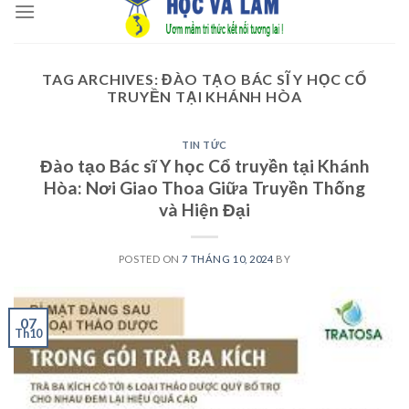
to
content
TAG ARCHIVES:
ĐÀO TẠO BÁC SĨ Y HỌC CỔ
TRUYỀN TẠI KHÁNH HÒA
TIN TỨC
Đào tạo Bác sĩ Y học Cổ truyền tại Khánh
Hòa: Nơi Giao Thoa Giữa Truyền Thống
và Hiện Đại
POSTED ON
7 THÁNG 10, 2024
BY
07
Th10