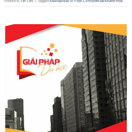
Posted in
Tin Tức
|
Tagged
Đào tạo Bác sĩ Y học Cổ truyền tại Khánh Hòa