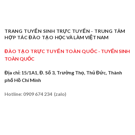
Giỏi
ĐBSCL
Chỉ
Dạy
Tiền
Trở
Nghiệp
Nghề
Giang:
Thành
Vụ
Sơ
Truyền
Thầy
Sư
Cấp
Nghề
Giáo
Phạm
Tại
Tại
Dạy
Dạy
Tây
TRANG TUYỂN SINH TRỰC TUYẾN - TRUNG TÂM
Cửa
Nghề
Nghề
Ninh:
Ngõ
HỢP TÁC ĐÀO TẠO
HỌC VÀ LÀM VIỆT NAM
Sơ
Truyền
Miền
Cấp
Nghề
Tây
Tại
ĐÀO TẠO TRỰC TUYẾN TOÀN QUỐC
- TUYỂN SINH
Tại
2026
Sóc
Vùng
TOÀN QUỐC
Trăng:
Biên
Truyền
2026
Nghề
Địa chỉ: 15/1A1, Đ. Số 3, Trường Thọ, Thủ Đức, Thành
Tại
phố Hồ Chí Minh
Đất
Tôm
–
Hotline: 0909 674 234 (zalo)
Lúa
2026