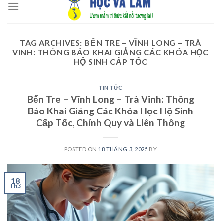
to
content
TAG ARCHIVES:
BẾN TRE – VĨNH LONG – TRÀ
VINH: THÔNG BÁO KHAI GIẢNG CÁC KHÓA HỌC
HỘ SINH CẤP TỐC
TIN TỨC
Bến Tre – Vĩnh Long – Trà Vinh: Thông
Báo Khai Giảng Các Khóa Học Hộ Sinh
Cấp Tốc, Chính Quy và Liên Thông
POSTED ON
18 THÁNG 3, 2025
BY
18
Th3