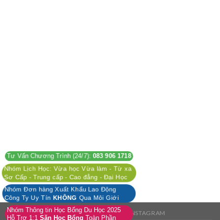
Tư Vấn Chương Trình (24/7):
083 906 1718
Nhóm Lịch Học: Vừa học Vừa làm - Từ xa
Sơ Cấp - Trung cấp - Cao đẳng - Đại Học
Nhóm Đơn hàng Xuất Khẩu Lao Động
Công Ty Uy Tín
KHÔNG
Qua Môi Giới
Nhóm Thông tin Học Bổng Du Học 2025
FACEBOOK
TWITTER
INSTAGRAM
Hỗ Trợ 1:1
Săn Học Bổng
Toàn Phần