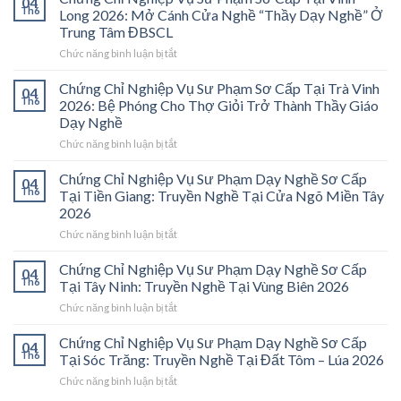
04
Th6
Long 2026: Mở Cánh Cửa Nghề “Thầy Dạy Nghề” Ở
Trung Tâm ĐBSCL
ở
Chức năng bình luận bị tắt
Chứng
Chỉ
Chứng Chỉ Nghiệp Vụ Sư Phạm Sơ Cấp Tại Trà Vinh
04
Nghiệp
Th6
2026: Bệ Phóng Cho Thợ Giỏi Trở Thành Thầy Giáo
Vụ
Dạy Nghề
Sư
ở
Chức năng bình luận bị tắt
Phạm
Chứng
Sơ
Chỉ
Cấp
Chứng Chỉ Nghiệp Vụ Sư Phạm Dạy Nghề Sơ Cấp
04
Nghiệp
Tại
Th6
Tại Tiền Giang: Truyền Nghề Tại Cửa Ngõ Miền Tây
Vụ
Vĩnh
2026
Sư
Long
ở
Chức năng bình luận bị tắt
Phạm
2026:
Chứng
Sơ
Mở
Chỉ
Cấp
Cánh
Chứng Chỉ Nghiệp Vụ Sư Phạm Dạy Nghề Sơ Cấp
04
Nghiệp
Tại
Cửa
Th6
Tại Tây Ninh: Truyền Nghề Tại Vùng Biên 2026
Vụ
Trà
Nghề
ở
Chức năng bình luận bị tắt
Sư
Vinh
“Thầy
Chứng
Phạm
2026:
Dạy
Chỉ
Chứng Chỉ Nghiệp Vụ Sư Phạm Dạy Nghề Sơ Cấp
Dạy
Bệ
Nghề”
04
Nghiệp
Th6
Nghề
Phóng
Tại Sóc Trăng: Truyền Nghề Tại Đất Tôm – Lúa 2026
Ở
Vụ
Sơ
Cho
Trung
ở
Chức năng bình luận bị tắt
Sư
Cấp
Thợ
Tâm
Chứng
Phạm
Tại