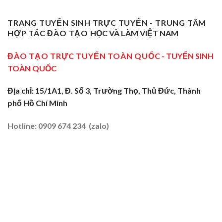
Sư
Cấp
Nghề
Giáo
Phạm
Tại
Tại
Dạy
Dạy
Tây
TRANG TUYỂN SINH TRỰC TUYẾN - TRUNG TÂM
Cửa
Nghề
Nghề
Ninh:
Ngõ
HỢP TÁC ĐÀO TẠO
HỌC VÀ LÀM VIỆT NAM
Sơ
Truyền
Miền
Cấp
Nghề
Tây
Tại
ĐÀO TẠO TRỰC TUYẾN TOÀN QUỐC
- TUYỂN SINH
Tại
2026
Sóc
Vùng
TOÀN QUỐC
Trăng:
Biên
Truyền
2026
Nghề
Địa chỉ: 15/1A1, Đ. Số 3, Trường Thọ, Thủ Đức, Thành
Tại
phố Hồ Chí Minh
Đất
Tôm
–
Hotline: 0909 674 234 (zalo)
Lúa
2026