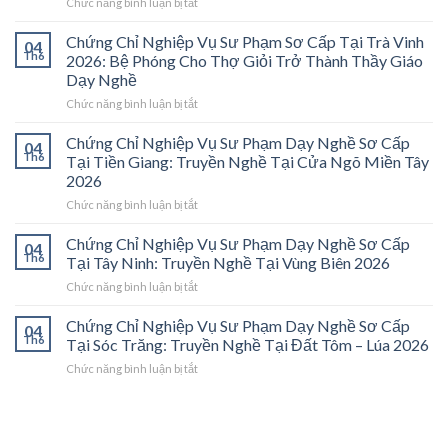
ở
Chức năng bình luận bị tắt
Chứng
Chỉ
Chứng Chỉ Nghiệp Vụ Sư Phạm Sơ Cấp Tại Trà Vinh
04
Nghiệp
Th6
2026: Bệ Phóng Cho Thợ Giỏi Trở Thành Thầy Giáo
Vụ
Dạy Nghề
Sư
ở
Chức năng bình luận bị tắt
Phạm
Chứng
Sơ
Chỉ
Cấp
Chứng Chỉ Nghiệp Vụ Sư Phạm Dạy Nghề Sơ Cấp
04
Nghiệp
Tại
Th6
Tại Tiền Giang: Truyền Nghề Tại Cửa Ngõ Miền Tây
Vụ
Vĩnh
2026
Sư
Long
ở
Chức năng bình luận bị tắt
Phạm
2026:
Chứng
Sơ
Mở
Chỉ
Cấp
Cánh
Chứng Chỉ Nghiệp Vụ Sư Phạm Dạy Nghề Sơ Cấp
04
Nghiệp
Tại
Cửa
Th6
Tại Tây Ninh: Truyền Nghề Tại Vùng Biên 2026
Vụ
Trà
Nghề
ở
Chức năng bình luận bị tắt
Sư
Vinh
“Thầy
Chứng
Phạm
2026:
Dạy
Chỉ
Chứng Chỉ Nghiệp Vụ Sư Phạm Dạy Nghề Sơ Cấp
Dạy
Bệ
Nghề”
04
Nghiệp
Th6
Nghề
Phóng
Tại Sóc Trăng: Truyền Nghề Tại Đất Tôm – Lúa 2026
Ở
Vụ
Sơ
Cho
Trung
ở
Chức năng bình luận bị tắt
Sư
Cấp
Thợ
Tâm
Chứng
Phạm
Tại
Giỏi
ĐBSCL
Chỉ
Dạy
Tiền
Trở
Nghiệp
Nghề
Giang:
Thành
Vụ
Sơ
Truyền
Thầy