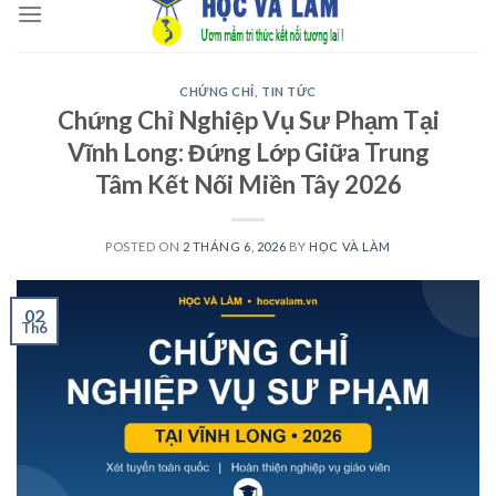
to
content
CHỨNG CHỈ
,
TIN TỨC
Chứng Chỉ Nghiệp Vụ Sư Phạm Tại
Vĩnh Long: Đứng Lớp Giữa Trung
Tâm Kết Nối Miền Tây 2026
POSTED ON
2 THÁNG 6, 2026
BY
HỌC VÀ LÀM
02
Th6