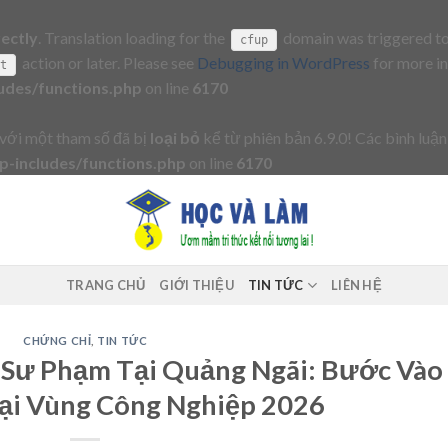
rectly
. Translation loading for the
domain was triggered too 
cfup
action or later. Please see
Debugging in WordPress
for more in
it
udes/functions.php
on line
6170
với một tham số đã bị
loại bỏ
kể từ phiên bản 6.9.0! Các bình luận
-includes/functions.php
on line
6170
TRANG CHỦ
GIỚI THIỆU
TIN TỨC
LIÊN HỆ
CHỨNG CHỈ
,
TIN TỨC
 Sư Phạm Tại Quảng Ngãi: Bước Vào
ại Vùng Công Nghiệp 2026