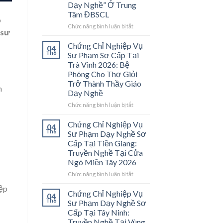
Dạy Nghề” Ở Trung
Tâm ĐBSCL
o
ở
Chức năng bình luận bị tắt
 sư
Chứng
Chỉ
Chứng Chỉ Nghiệp Vụ
04
Nghiệp
Th6
Sư Phạm Sơ Cấp Tại
Vụ
Trà Vinh 2026: Bệ
Sư
Phóng Cho Thợ Giỏi
Phạm
Trở Thành Thầy Giáo
Sơ
n
Dạy Nghề
Cấp
Tại
ở
Chức năng bình luận bị tắt
Vĩnh
Chứng
Long
Chỉ
Chứng Chỉ Nghiệp Vụ
04
2026:
Nghiệp
Th6
Sư Phạm Dạy Nghề Sơ
Mở
Vụ
Cấp Tại Tiền Giang:
Cánh
Sư
Truyền Nghề Tại Cửa
Cửa
Phạm
Ngõ Miền Tây 2026
Nghề
Sơ
“Thầy
Cấp
ở
Chức năng bình luận bị tắt
Dạy
Tại
Chứng
Nghề”
iệp
Trà
Chỉ
Chứng Chỉ Nghiệp Vụ
04
Ở
Vinh
Nghiệp
Th6
Sư Phạm Dạy Nghề Sơ
Trung
2026:
Vụ
Cấp Tại Tây Ninh:
Tâm
Bệ
Sư
Truyền Nghề Tại Vùng
ĐBSCL
Phóng