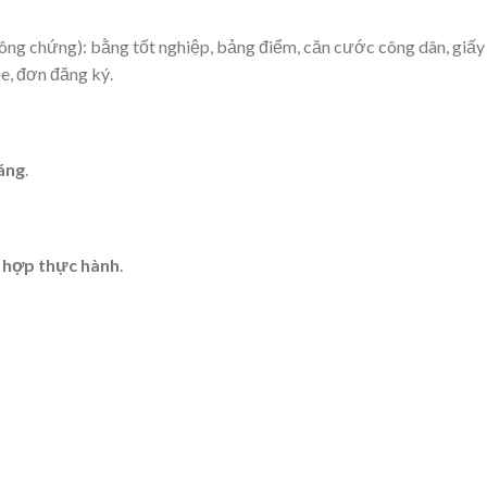
công chứng): bằng tốt nghiệp, bảng điểm, căn cước công dân, giấy
ỏe, đơn đăng ký.
háng
.
t hợp thực hành
.