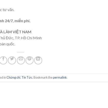
c tư vấn.
nh 24/7, miễn phí.
À LÀM VIỆT NAM
Thủ Đức, TP. Hồ Chí Minh
oàn quốc.
ed in
Chứng chỉ
,
Tin Tức
. Bookmark the
permalink
.