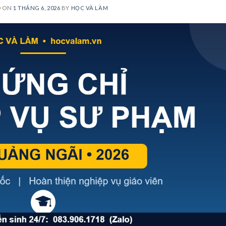
D ON
1 THÁNG 6, 2026
BY
HỌC VÀ LÀM