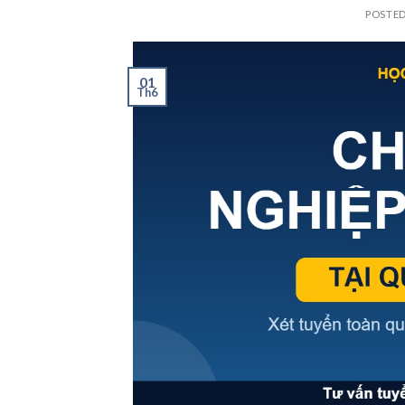
POSTE
01
Th6