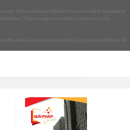
early. This is usually an indicator for some code in the plugin or
formation. (This message was added in version 6.7.0.) in
 có điều kiện của IE bị bỏ qua bởi tất cả các trình duyệt được hỗ