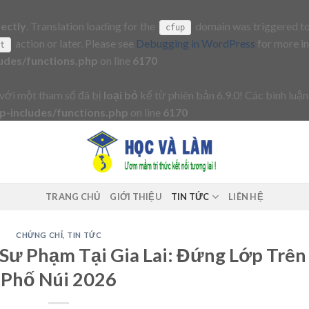
rectly
. Translation loading for the
domain was triggered too 
cfup
action or later. Please see
Debugging in WordPress
for more in
it
udes/functions.php
on line
6170
với một tham số đã bị
loại bỏ
kể từ phiên bản 6.9.0! Các bình luận
-includes/functions.php
on line
6170
TRANG CHỦ
GIỚI THIỆU
TIN TỨC
LIÊN HỆ
CHỨNG CHỈ
,
TIN TỨC
Sư Phạm Tại Gia Lai: Đứng Lớp Trên
Phố Núi 2026