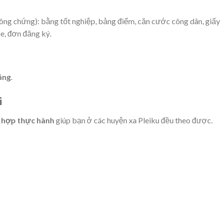
công chứng): bằng tốt nghiệp, bảng điểm, căn cước công dân, giấy
ỏe, đơn đăng ký.
háng
.
i
t hợp thực hành
giúp bạn ở các huyện xa Pleiku đều theo được.