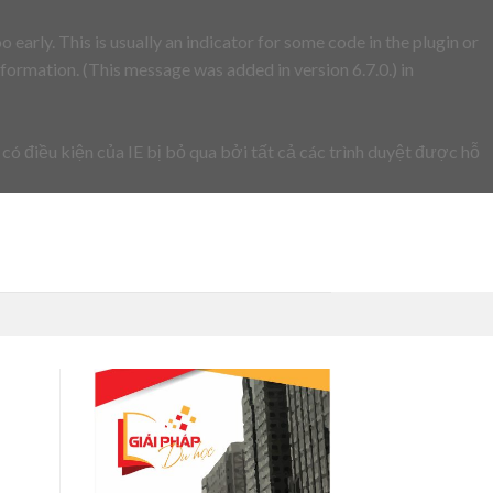
early. This is usually an indicator for some code in the plugin or
formation. (This message was added in version 6.7.0.) in
 có điều kiện của IE bị bỏ qua bởi tất cả các trình duyệt được hỗ