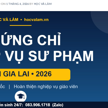
D ON
1 THÁNG 6, 2026
BY
HỌC VÀ LÀM