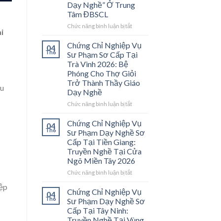
Dạy Nghề” Ở Trung
Tâm ĐBSCL
ở
Chức năng bình luận bị tắt
i
Chứng
Chỉ
Chứng Chỉ Nghiệp Vụ
04
Nghiệp
Th6
Sư Phạm Sơ Cấp Tại
Vụ
Trà Vinh 2026: Bệ
Sư
Phóng Cho Thợ Giỏi
Phạm
Trở Thành Thầy Giáo
Sơ
ưu
Dạy Nghề
Cấp
Tại
ở
Chức năng bình luận bị tắt
Vĩnh
Chứng
Long
Chỉ
Chứng Chỉ Nghiệp Vụ
04
2026:
Nghiệp
Th6
Sư Phạm Dạy Nghề Sơ
Mở
Vụ
Cấp Tại Tiền Giang:
Cánh
Sư
Truyền Nghề Tại Cửa
Cửa
Phạm
Ngõ Miền Tây 2026
Nghề
Sơ
“Thầy
Cấp
ở
Chức năng bình luận bị tắt
Dạy
Tại
Chứng
Nghề”
iệp
Trà
Chỉ
Chứng Chỉ Nghiệp Vụ
04
Ở
Vinh
Nghiệp
Th6
Sư Phạm Dạy Nghề Sơ
Trung
2026:
Vụ
Cấp Tại Tây Ninh:
Tâm
Bệ
Sư
Truyền Nghề Tại Vùng
ĐBSCL
Phóng