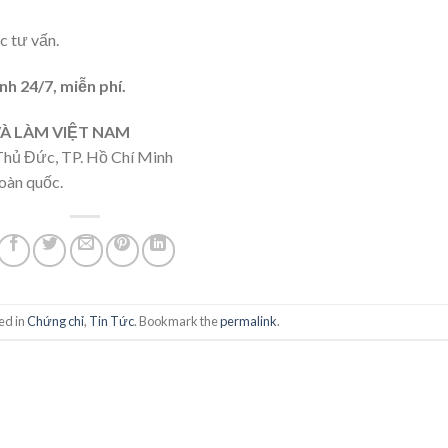
c tư vấn.
nh 24/7, miễn phí.
À LÀM VIỆT NAM
Thủ Đức, TP. Hồ Chí Minh
oàn quốc.
ed in
Chứng chỉ
,
Tin Tức
. Bookmark the
permalink
.