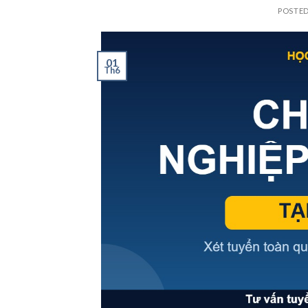
POSTE
01
Th6