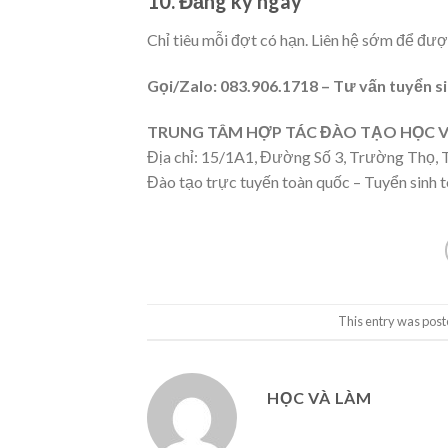
10. Đăng ký ngay
Chỉ tiêu mỗi đợt có hạn. Liên hệ sớm để đượ
Gọi/Zalo: 083.906.1718 – Tư vấn tuyển si
TRUNG TÂM HỢP TÁC ĐÀO TẠO HỌC V
Địa chỉ: 15/1A1, Đường Số 3, Trường Thọ, 
Đào tạo trực tuyến toàn quốc – Tuyển sinh t
This entry was post
HỌC VÀ LÀM