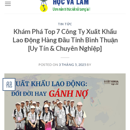
to
content
TIN TỨC
Khám Phá Top 7 Công Ty Xuất Khẩu
Lao Động Hàng Đầu Tỉnh Bình Thuận
[Uy Tín & Chuyên Nghiệp]
POSTED ON
3 THÁNG 5, 2025
BY
03
Th5