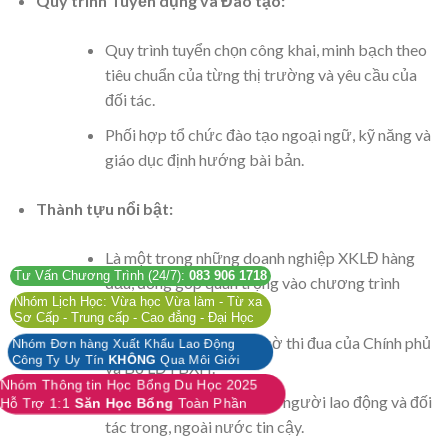
Quy trình Tuyển dụng và Đào tạo:
Quy trình tuyển chọn công khai, minh bạch theo
tiêu chuẩn của từng thị trường và yêu cầu của
đối tác.
Phối hợp tổ chức đào tạo ngoại ngữ, kỹ năng và
giáo dục định hướng bài bản.
Thành tựu nổi bật:
Là một trong những doanh nghiệp XKLĐ hàng
Tư Vấn Chương Trình (24/7):
083 906 1718
đầu, đóng góp quan trọng vào chương trình
Nhóm Lịch Học: Vừa học Vừa làm - Từ xa
XKLĐ quốc gia.
Sơ Cấp - Trung cấp - Cao đẳng - Đại Học
Nhận nhiều bằng khen, cờ thi đua của Chính phủ
Nhóm Đơn hàng Xuất Khẩu Lao Động
Công Ty Uy Tín
KHÔNG
Qua Môi Giới
và Bộ LĐTBXH.
Nhóm Thông tin Học Bổng Du Học 2025
Thương hiệu uy tín, được người lao động và đối
Hỗ Trợ 1:1
Săn Học Bổng
Toàn Phần
tác trong, ngoài nước tin cậy.