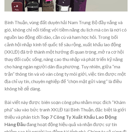
Bình Thuận, vùng đất duyên hải Nam Trung Bộ đầy nắng và
gió, không chỉ nổi tiếng với tiềm năng du lịch mà còn là nơi có
nguồn lao động dồi dào, cần cù và ham học hỏi. Trong bối
cảnh hội nhập kinh tế quốc tế sâu rộng, xuất khẩu lao động
(XKLĐ) đã trở thành một hướng đi quan trọng, mở ra cơ hội
thay đổi cuộc sống, nâng cao thu nhập và phát triển kỹ năng
cho hàng ngàn người dân địa phương. Tuy nhiên, giữa “ma
trận” thông tin và vô vàn công ty môi giới, việc tìm được một
địa chỉ uy tín, chuyên nghiệp để “chọn mặt gửi vàng” là điều
không hề dễ dàng.
Bài viết này được biên soạn công phu nhằm mục đích “Khám
phá” sâu vào bức tranh XKLĐ tại Bình Thuận, đặc biệt là giới
thiệu và phân tích
Top 7 Công Ty Xuất Khẩu Lao Động
Hàng Đầu
đang hoạt động hiệu quả và nhận được sự tín
nhiệm cao từ người lao động tại tỉnh nhà. Chúng ta sẽ cùng đi