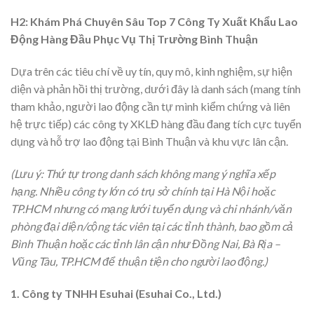
H2: Khám Phá Chuyên Sâu Top 7 Công Ty Xuất Khẩu Lao
Động Hàng Đầu Phục Vụ Thị Trường Bình Thuận
Dựa trên các tiêu chí về uy tín, quy mô, kinh nghiệm, sự hiện
diện và phản hồi thị trường, dưới đây là danh sách (mang tính
tham khảo, người lao động cần tự mình kiểm chứng và liên
hệ trực tiếp) các công ty XKLĐ hàng đầu đang tích cực tuyển
dụng và hỗ trợ lao động tại Bình Thuận và khu vực lân cận.
(Lưu ý: Thứ tự trong danh sách không mang ý nghĩa xếp
hạng. Nhiều công ty lớn có trụ sở chính tại Hà Nội hoặc
TP.HCM nhưng có mạng lưới tuyển dụng và chi nhánh/văn
phòng đại diện/cộng tác viên tại các tỉnh thành, bao gồm cả
Bình Thuận hoặc các tỉnh lân cận như Đồng Nai, Bà Rịa –
Vũng Tàu, TP.HCM để thuận tiện cho người lao động.)
1. Công ty TNHH Esuhai (Esuhai Co., Ltd.)