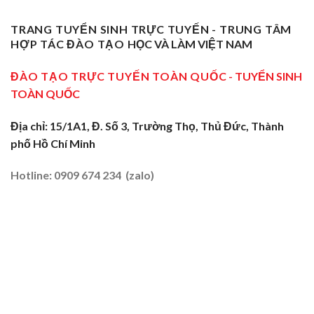
Sư
Cấp
Nghề
Giáo
Phạm
Tại
Tại
Dạy
Dạy
Tây
TRANG TUYỂN SINH TRỰC TUYẾN - TRUNG TÂM
Cửa
Nghề
Nghề
Ninh:
Ngõ
HỢP TÁC ĐÀO TẠO
HỌC VÀ LÀM VIỆT NAM
Sơ
Truyền
Miền
Cấp
Nghề
Tây
Tại
ĐÀO TẠO TRỰC TUYẾN TOÀN QUỐC
- TUYỂN SINH
Tại
2026
Sóc
Vùng
TOÀN QUỐC
Trăng:
Biên
Truyền
2026
Nghề
Địa chỉ: 15/1A1, Đ. Số 3, Trường Thọ, Thủ Đức, Thành
Tại
phố Hồ Chí Minh
Đất
Tôm
–
Hotline: 0909 674 234 (zalo)
Lúa
2026