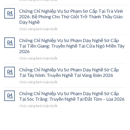
Chứng
Chỉ
Chứng Chỉ Nghiệp Vụ Sư Phạm Sơ Cấp Tại Trà Vinh
04
Nghiệp
Th6
2026: Bệ Phóng Cho Thợ Giỏi Trở Thành Thầy Giáo
Vụ
Dạy Nghề
Sư
ở
Chức năng bình luận bị tắt
Phạm
Chứng
Sơ
Chỉ
Cấp
Chứng Chỉ Nghiệp Vụ Sư Phạm Dạy Nghề Sơ Cấp
04
Nghiệp
Tại
Th6
Tại Tiền Giang: Truyền Nghề Tại Cửa Ngõ Miền Tây
Vụ
Vĩnh
2026
Sư
Long
ở
Chức năng bình luận bị tắt
Phạm
2026:
Chứng
Sơ
Mở
Chỉ
Cấp
Cánh
Chứng Chỉ Nghiệp Vụ Sư Phạm Dạy Nghề Sơ Cấp
04
Nghiệp
Tại
Cửa
Th6
Tại Tây Ninh: Truyền Nghề Tại Vùng Biên 2026
Vụ
Trà
Nghề
ở
Chức năng bình luận bị tắt
Sư
Vinh
“Thầy
Chứng
Phạm
2026:
Dạy
Chỉ
Chứng Chỉ Nghiệp Vụ Sư Phạm Dạy Nghề Sơ Cấp
Dạy
Bệ
Nghề”
04
Nghiệp
Th6
Nghề
Phóng
Tại Sóc Trăng: Truyền Nghề Tại Đất Tôm – Lúa 2026
Ở
Vụ
Sơ
Cho
Trung
ở
Chức năng bình luận bị tắt
Sư
Cấp
Thợ
Tâm
Chứng
Phạm
Tại
Giỏi
ĐBSCL
Chỉ
Dạy
Tiền
Trở
Nghiệp
Nghề
Giang:
Thành
Vụ
Sơ
Truyền
Thầy