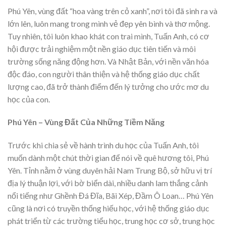
Phú Yên, vùng đất “hoa vàng trên cỏ xanh”, nơi tôi đã sinh ra và
lớn lên, luôn mang trong mình vẻ đẹp yên bình và thơ mộng.
Tuy nhiên, tôi luôn khao khát con trai mình, Tuấn Anh, có cơ
hội được trải nghiệm một nền giáo dục tiên tiến và môi
trường sống năng động hơn. Và Nhật Bản, với nền văn hóa
độc đáo, con người thân thiện và hệ thống giáo dục chất
lượng cao, đã trở thành điểm đến lý tưởng cho ước mơ du
học của con.
Phú Yên – Vùng Đất Của Những Tiềm Năng
Trước khi chia sẻ về hành trình du học của Tuấn Anh, tôi
muốn dành một chút thời gian để nói về quê hương tôi, Phú
Yên. Tỉnh nằm ở vùng duyên hải Nam Trung Bộ, sở hữu vị trí
địa lý thuận lợi, với bờ biển dài, nhiều danh lam thắng cảnh
nổi tiếng như Ghềnh Đá Đĩa, Bãi Xép, Đầm Ô Loan… Phú Yên
cũng là nơi có truyền thống hiếu học, với hệ thống giáo dục
phát triển từ các trường tiểu học, trung học cơ sở, trung học