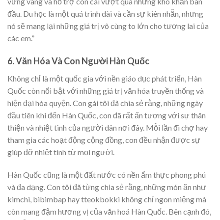
vững vàng và hỗ trợ con cái vượt qua những khó khăn ban
đầu. Du học là một quá trình dài và cần sự kiên nhẫn, nhưng
nó sẽ mang lại những giá trị vô cùng to lớn cho tương lai của
các em.”
6. Văn Hóa Và Con Người Hàn Quốc
Không chỉ là một quốc gia với nền giáo dục phát triển, Hàn
Quốc còn nổi bật với những giá trị văn hóa truyền thống và
hiện đại hòa quyện. Con gái tôi đã chia sẻ rằng, những ngày
đầu tiên khi đến Hàn Quốc, con đã rất ấn tượng với sự thân
thiện và nhiệt tình của người dân nơi đây. Mỗi lần đi chợ hay
tham gia các hoạt động cộng đồng, con đều nhận được sự
giúp đỡ nhiệt tình từ mọi người.
Hàn Quốc cũng là một đất nước có nền ẩm thực phong phú
và đa dạng. Con tôi đã từng chia sẻ rằng, những món ăn như
kimchi, bibimbap hay tteokbokki không chỉ ngon miệng mà
còn mang đậm hương vị của văn hoá Hàn Quốc. Bên cạnh đó,