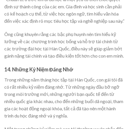
định sự thành công của các em. Gia đình và học sinh cần phải
có kế hoạch cụ thể, từ việc học ngôn ngữ, tìm hiểu văn hóa
đến việc xác định rõ mục tiêu học tập và nghề nghiệp sau này.”
Ông cũng khuyên rằng các bậc phụ huynh nên tìm hiểu kỹ
lưỡng về các chương trình học bổng và hỗ trợ tài chính từ
các trường đại học tại Hàn Quốc, điều này sẽ giúp giảm bớt
gánh nặng tài chính và tạo điều kiện tốt hơn cho con em mình.
14. Những Kỷ Niệm Đáng Nhớ
Trong những năm tháng học tập tại Hàn Quốc, con gái tôi đã
có rất nhiều kỷ niệm đáng nhớ. Từ những ngày đầu bỡ ngỡ
trong môi trường mới, những người bạn quốc tế đến từ
nhiều quốc gia khác nhau, cho đến những buổi dã ngoại, tham
gia các hoạt động ngoại khóa, tất cả đã tạo nên một hành
trình du học đáng nhớ và ý nghĩa.
Một trong những kỷ niệm mà con tôi thường xuyên nhắc đến