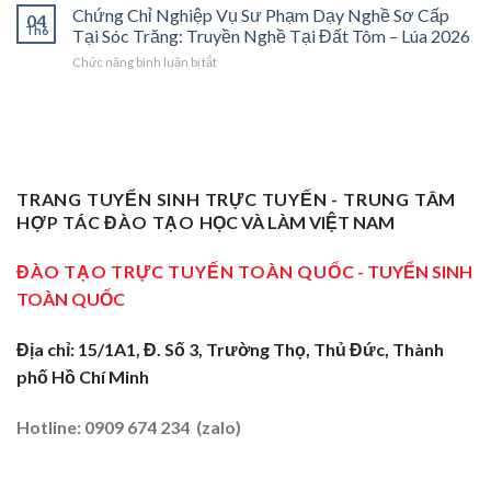
Chỉ
Chứng Chỉ Nghiệp Vụ Sư Phạm Dạy Nghề Sơ Cấp
Dạy
Bệ
Nghề”
04
Nghiệp
Th6
Nghề
Phóng
Tại Sóc Trăng: Truyền Nghề Tại Đất Tôm – Lúa 2026
Ở
Vụ
Sơ
Cho
Trung
ở
Chức năng bình luận bị tắt
Sư
Cấp
Thợ
Tâm
Chứng
Phạm
Tại
Giỏi
ĐBSCL
Chỉ
Dạy
Tiền
Trở
Nghiệp
Nghề
Giang:
Thành
Vụ
Sơ
Truyền
Thầy
Sư
Cấp
Nghề
Giáo
Phạm
Tại
Tại
Dạy
Dạy
Tây
TRANG TUYỂN SINH TRỰC TUYẾN - TRUNG TÂM
Cửa
Nghề
Nghề
Ninh:
Ngõ
HỢP TÁC ĐÀO TẠO
HỌC VÀ LÀM VIỆT NAM
Sơ
Truyền
Miền
Cấp
Nghề
Tây
Tại
ĐÀO TẠO TRỰC TUYẾN TOÀN QUỐC
- TUYỂN SINH
Tại
2026
Sóc
Vùng
TOÀN QUỐC
Trăng:
Biên
Truyền
2026
Nghề
Địa chỉ: 15/1A1, Đ. Số 3, Trường Thọ, Thủ Đức, Thành
Tại
phố Hồ Chí Minh
Đất
Tôm
–
Hotline: 0909 674 234 (zalo)
Lúa
2026