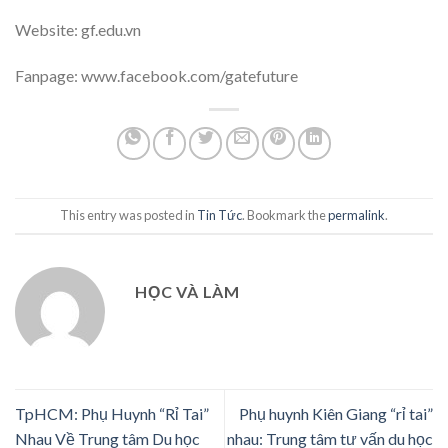
Website: gf.edu.vn
Fanpage: www.facebook.com/gatefuture
This entry was posted in
Tin Tức
. Bookmark the
permalink
.
HỌC VÀ LÀM
TpHCM: Phụ Huynh “Rỉ Tai”
Phụ huynh Kiên Giang “rỉ tai”
Nhau Về Trung tâm Du học
nhau: Trung tâm tư vấn du học