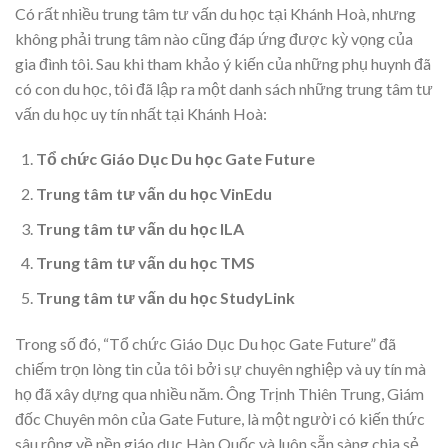
Có rất nhiều trung tâm tư vấn du học tại Khánh Hoà, nhưng
không phải trung tâm nào cũng đáp ứng được kỳ vọng của
gia đình tôi. Sau khi tham khảo ý kiến của những phụ huynh đã
có con du học, tôi đã lập ra một danh sách những trung tâm tư
vấn du học uy tín nhất tại Khánh Hoà:
Tổ chức Giáo Dục Du học Gate Future
Trung tâm tư vấn du học VinEdu
Trung tâm tư vấn du học ILA
Trung tâm tư vấn du học TMS
Trung tâm tư vấn du học StudyLink
Trong số đó, “Tổ chức Giáo Dục Du học Gate Future” đã
chiếm trọn lòng tin của tôi bởi sự chuyên nghiệp và uy tín mà
họ đã xây dựng qua nhiều năm. Ông Trịnh Thiên Trung, Giám
đốc Chuyên môn của Gate Future, là một người có kiến thức
sâu rộng về nền giáo dục Hàn Quốc và luôn sẵn sàng chia sẻ