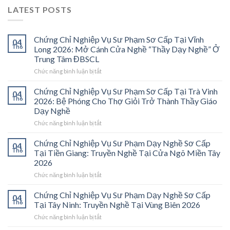
LATEST POSTS
Chứng Chỉ Nghiệp Vụ Sư Phạm Sơ Cấp Tại Vĩnh
04
Th6
Long 2026: Mở Cánh Cửa Nghề “Thầy Dạy Nghề” Ở
Trung Tâm ĐBSCL
ở
Chức năng bình luận bị tắt
Chứng
Chỉ
Chứng Chỉ Nghiệp Vụ Sư Phạm Sơ Cấp Tại Trà Vinh
04
Nghiệp
Th6
2026: Bệ Phóng Cho Thợ Giỏi Trở Thành Thầy Giáo
Vụ
Dạy Nghề
Sư
ở
Chức năng bình luận bị tắt
Phạm
Chứng
Sơ
Chỉ
Cấp
Chứng Chỉ Nghiệp Vụ Sư Phạm Dạy Nghề Sơ Cấp
04
Nghiệp
Tại
Th6
Tại Tiền Giang: Truyền Nghề Tại Cửa Ngõ Miền Tây
Vụ
Vĩnh
2026
Sư
Long
ở
Chức năng bình luận bị tắt
Phạm
2026:
Chứng
Sơ
Mở
Chỉ
Cấp
Cánh
Chứng Chỉ Nghiệp Vụ Sư Phạm Dạy Nghề Sơ Cấp
04
Nghiệp
Tại
Cửa
Th6
Tại Tây Ninh: Truyền Nghề Tại Vùng Biên 2026
Vụ
Trà
Nghề
ở
Chức năng bình luận bị tắt
Sư
Vinh
“Thầy
Chứng
Phạm
2026:
Dạy