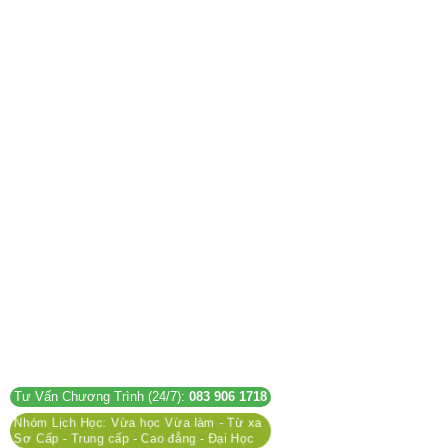
Tư Vấn Chương Trình (24/7):
083 906 1718
Nhóm Lịch Học: Vừa học Vừa làm - Từ xa
Sơ Cấp - Trung cấp - Cao đẳng - Đại Học