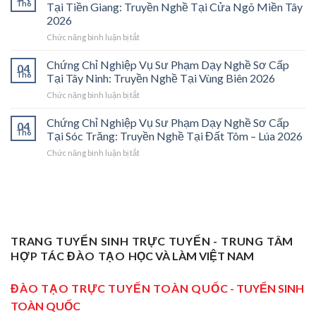
Nghiệp
Tại
Th6
Tại Tiền Giang: Truyền Nghề Tại Cửa Ngõ Miền Tây
Vụ
Vĩnh
2026
Sư
Long
ở
Chức năng bình luận bị tắt
Phạm
2026:
Chứng
Sơ
Mở
Chỉ
Cấp
Cánh
Chứng Chỉ Nghiệp Vụ Sư Phạm Dạy Nghề Sơ Cấp
04
Nghiệp
Tại
Cửa
Th6
Tại Tây Ninh: Truyền Nghề Tại Vùng Biên 2026
Vụ
Trà
Nghề
ở
Chức năng bình luận bị tắt
Sư
Vinh
“Thầy
Chứng
Phạm
2026:
Dạy
Chỉ
Chứng Chỉ Nghiệp Vụ Sư Phạm Dạy Nghề Sơ Cấp
Dạy
Bệ
Nghề”
04
Nghiệp
Th6
Nghề
Phóng
Tại Sóc Trăng: Truyền Nghề Tại Đất Tôm – Lúa 2026
Ở
Vụ
Sơ
Cho
Trung
ở
Chức năng bình luận bị tắt
Sư
Cấp
Thợ
Tâm
Chứng
Phạm
Tại
Giỏi
ĐBSCL
Chỉ
Dạy
Tiền
Trở
Nghiệp
Nghề
Giang:
Thành
Vụ
Sơ
Truyền
Thầy
Sư
Cấp
Nghề
Giáo
Phạm
Tại
Tại
Dạy
Dạy
Tây
TRANG TUYỂN SINH TRỰC TUYẾN - TRUNG TÂM
Cửa
Nghề
Nghề
Ninh:
Ngõ
HỢP TÁC ĐÀO TẠO
HỌC VÀ LÀM VIỆT NAM
Sơ
Truyền
Miền
Cấp
Nghề
Tây
Tại
ĐÀO TẠO TRỰC TUYẾN TOÀN QUỐC
- TUYỂN SINH
Tại
2026
Sóc
Vùng
TOÀN QUỐC
Trăng:
Biên