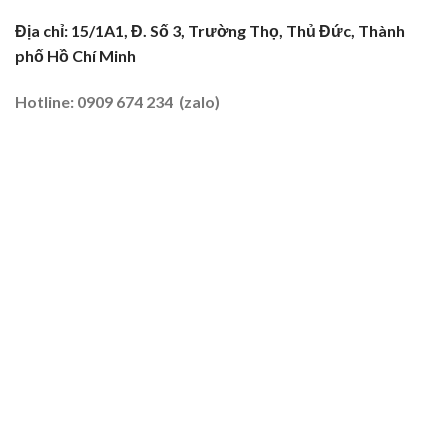
Truyền
2026
Nghề
Địa chỉ: 15/1A1, Đ. Số 3, Trường Thọ, Thủ Đức, Thành
Tại
phố Hồ Chí Minh
Đất
Tôm
–
Hotline: 0909 674 234 (zalo)
Lúa
2026