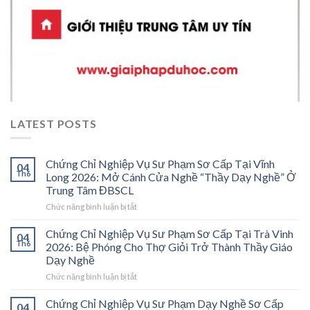
LATEST POSTS
Chứng Chỉ Nghiệp Vụ Sư Phạm Sơ Cấp Tại Vĩnh
04
Th6
Long 2026: Mở Cánh Cửa Nghề “Thầy Dạy Nghề” Ở
Trung Tâm ĐBSCL
ở
Chức năng bình luận bị tắt
Chứng
Chỉ
Chứng Chỉ Nghiệp Vụ Sư Phạm Sơ Cấp Tại Trà Vinh
04
Nghiệp
Th6
2026: Bệ Phóng Cho Thợ Giỏi Trở Thành Thầy Giáo
Vụ
Dạy Nghề
Sư
ở
Chức năng bình luận bị tắt
Phạm
Chứng
Sơ
Chỉ
Cấp
Chứng Chỉ Nghiệp Vụ Sư Phạm Dạy Nghề Sơ Cấp
04