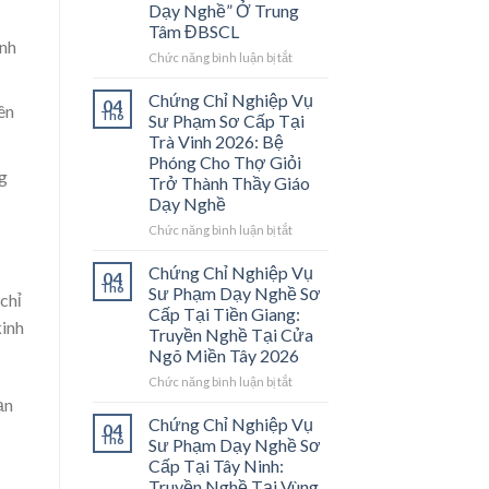
Dạy Nghề” Ở Trung
Tâm ĐBSCL
ĩnh
ở
Chức năng bình luận bị tắt
Chứng
Chỉ
Chứng Chỉ Nghiệp Vụ
04
ên
Nghiệp
Th6
Sư Phạm Sơ Cấp Tại
Vụ
Trà Vinh 2026: Bệ
Sư
Phóng Cho Thợ Giỏi
Phạm
g
Trở Thành Thầy Giáo
Sơ
Dạy Nghề
Cấp
Tại
ở
Chức năng bình luận bị tắt
Vĩnh
Chứng
Long
Chỉ
Chứng Chỉ Nghiệp Vụ
04
2026:
Nghiệp
Th6
Sư Phạm Dạy Nghề Sơ
 chỉ
Mở
Vụ
Cấp Tại Tiền Giang:
Cánh
Sư
kinh
Truyền Nghề Tại Cửa
Cửa
Phạm
Ngõ Miền Tây 2026
Nghề
Sơ
“Thầy
Cấp
ở
Chức năng bình luận bị tắt
Dạy
Tại
Chứng
ạn
Nghề”
Trà
Chỉ
Chứng Chỉ Nghiệp Vụ
04
Ở
Vinh
Nghiệp
Th6
Sư Phạm Dạy Nghề Sơ
Trung
2026:
Vụ
Cấp Tại Tây Ninh:
Tâm
Bệ
Sư
Truyền Nghề Tại Vùng
ĐBSCL
Phóng