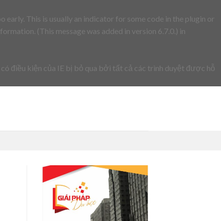
early. This is usually an indicator for some code in the plugin or
formation. (This message was added in version 6.7.0.) in
 có điều kiện của IE bị bỏ qua bởi tất cả các trình duyệt được hỗ