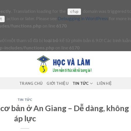
rectly
. Translation loading for the
domain was triggered too 
cfup
action or later. Please see
Debugging in WordPress
for more in
it
udes/functions.php
on line
6170
với một tham số đã bị
loại bỏ
kể từ phiên bản 6.9.0! Các bình luận
-includes/functions.php
on line
6170
TRANG CHỦ
GIỚI THIỆU
TIN TỨC
LIÊN HỆ
TIN TỨC
 cơ bản ở An Giang – Dễ dàng, không
áp lực