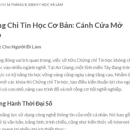
 ON
16 THÁNG 8, 2024
BY
HỌC VÀ LÀM
ng Chỉ Tin Học Cơ Bản: Cánh Cửa Mở
p
ạt Cho Người Đi Làm
g đóng vai trò quan trọng, việc sở hữu Chứng chỉ Tin học không c
ớc vào nhiều ngành nghề. Tại An Giang, một tỉnh miền Tây đang trê
lực có kỹ năng tin học vững vàng cũng ngày càng tăng cao. Nhằm 
 mở các khóa thi Chứng chỉ Tin học, tạo điều kiện thuận lợi cho n
i có con nhỏ, nâng cao trình độ và mở rộng cơ hội nghề nghiệp.
ng Hành Thời Đại Số
 năng lực sử dụng công nghệ thông tin của một cá nhân. Nó bao g
lý văn bản, bảng tính, trình chiếu, cũng như kiến thức về Internet
mang lại nhiều lợi ích thiết thực: