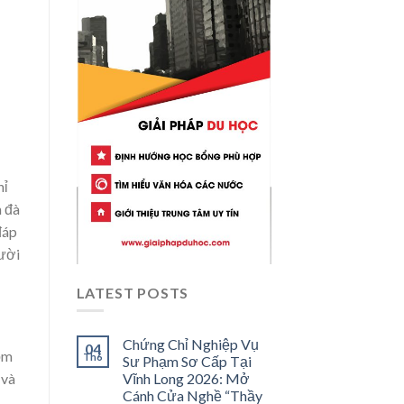
hỉ
n đà
đáp
gười
LATEST POSTS
Chứng Chỉ Nghiệp Vụ
04
ồm
Th6
Sư Phạm Sơ Cấp Tại
 và
Vĩnh Long 2026: Mở
Cánh Cửa Nghề “Thầy