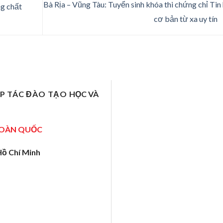
Bà Rịa – Vũng Tàu: Tuyển sinh khóa thi chứng chỉ Tin
g chất
cơ bản từ xa uy tín
ỢP TÁC ĐÀO TẠO
HỌC VÀ
TOÀN QUỐC
Hồ Chí Minh