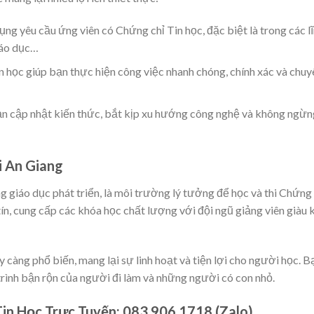
ng yêu cầu ứng viên có Chứng chỉ Tin học, đặc biệt là trong các l
iáo dục…
n học giúp bạn thực hiện công việc nhanh chóng, chính xác và chuy
ạn cập nhật kiến thức, bắt kịp xu hướng công nghệ và không ngừn
i An Giang
hống giáo dục phát triển, là môi trường lý tưởng để học và thi Chứng
tín, cung cấp các khóa học chất lượng với đội ngũ giảng viên giàu 
 càng phổ biến, mang lại sự linh hoạt và tiện lợi cho người học. B
 trình bận rộn của người đi làm và những người có con nhỏ.
in Học Trực Tuyến: 083.906.1718 (Zalo)