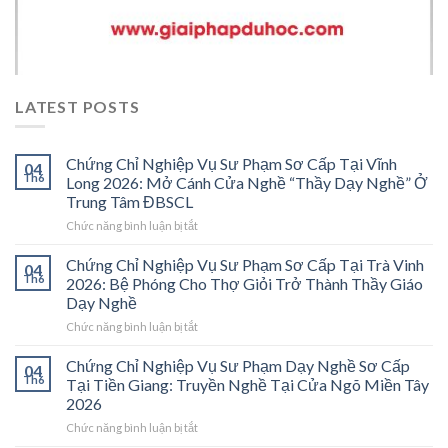
LATEST POSTS
Chứng Chỉ Nghiệp Vụ Sư Phạm Sơ Cấp Tại Vĩnh
04
Th6
Long 2026: Mở Cánh Cửa Nghề “Thầy Dạy Nghề” Ở
Trung Tâm ĐBSCL
ở
Chức năng bình luận bị tắt
Chứng
Chỉ
Chứng Chỉ Nghiệp Vụ Sư Phạm Sơ Cấp Tại Trà Vinh
04
Nghiệp
Th6
2026: Bệ Phóng Cho Thợ Giỏi Trở Thành Thầy Giáo
Vụ
Dạy Nghề
Sư
ở
Chức năng bình luận bị tắt
Phạm
Chứng
Sơ
Chỉ
Cấp
Chứng Chỉ Nghiệp Vụ Sư Phạm Dạy Nghề Sơ Cấp
04
Nghiệp
Tại
Th6
Tại Tiền Giang: Truyền Nghề Tại Cửa Ngõ Miền Tây
Vụ
Vĩnh
2026
Sư
Long
ở
Chức năng bình luận bị tắt
Phạm
2026:
Chứng
Sơ
Mở