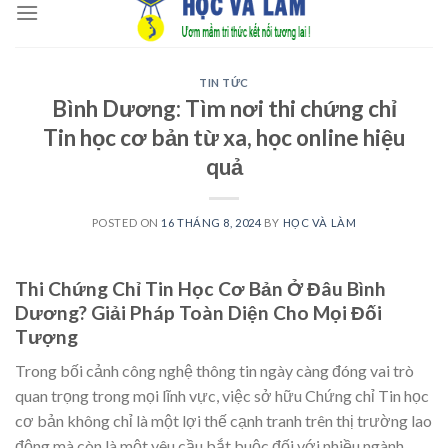
to
content
TIN TỨC
Bình Dương: Tìm nơi thi chứng chỉ
Tin học cơ bản từ xa, học online hiệu
quả
POSTED ON
16 THÁNG 8, 2024
BY
HỌC VÀ LÀM
Thi Chứng Chỉ Tin Học Cơ Bản Ở Đâu Bình
Dương? Giải Pháp Toàn Diện Cho Mọi Đối
Tượng
Trong bối cảnh công nghệ thông tin ngày càng đóng vai trò
quan trọng trong mọi lĩnh vực, việc sở hữu Chứng chỉ Tin học
cơ bản không chỉ là một lợi thế cạnh tranh trên thị trường lao
động mà còn là một yêu cầu bắt buộc đối với nhiều ngành