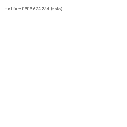
Tôm
–
Hotline: 0909 674 234 (zalo)
Lúa
2026