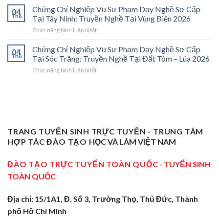
Chỉ
Cấp
Cánh
Chứng Chỉ Nghiệp Vụ Sư Phạm Dạy Nghề Sơ Cấp
04
Nghiệp
Tại
Cửa
Th6
Tại Tây Ninh: Truyền Nghề Tại Vùng Biên 2026
Vụ
Trà
Nghề
ở
Chức năng bình luận bị tắt
Sư
Vinh
“Thầy
Chứng
Phạm
2026:
Dạy
Chỉ
Chứng Chỉ Nghiệp Vụ Sư Phạm Dạy Nghề Sơ Cấp
Dạy
Bệ
Nghề”
04
Nghiệp
Th6
Nghề
Phóng
Tại Sóc Trăng: Truyền Nghề Tại Đất Tôm – Lúa 2026
Ở
Vụ
Sơ
Cho
Trung
ở
Chức năng bình luận bị tắt
Sư
Cấp
Thợ
Tâm
Chứng
Phạm
Tại
Giỏi
ĐBSCL
Chỉ
Dạy
Tiền
Trở
Nghiệp
Nghề
Giang:
Thành
Vụ
Sơ
Truyền
Thầy
Sư
Cấp
Nghề
Giáo
Phạm
Tại
Tại
Dạy
Dạy
Tây
TRANG TUYỂN SINH TRỰC TUYẾN - TRUNG TÂM
Cửa
Nghề
Nghề
Ninh:
Ngõ
HỢP TÁC ĐÀO TẠO
HỌC VÀ LÀM VIỆT NAM
Sơ
Truyền
Miền
Cấp
Nghề
Tây
Tại
ĐÀO TẠO TRỰC TUYẾN TOÀN QUỐC
- TUYỂN SINH
Tại
2026
Sóc
Vùng
TOÀN QUỐC
Trăng:
Biên
Truyền
2026
Nghề
Địa chỉ: 15/1A1, Đ. Số 3, Trường Thọ, Thủ Đức, Thành
Tại
phố Hồ Chí Minh
Đất