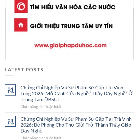
LATEST POSTS
Chứng Chỉ Nghiệp Vụ Sư Phạm Sơ Cấp Tại Vĩnh
04
Th6
Long 2026: Mở Cánh Cửa Nghề “Thầy Dạy Nghề” Ở
Trung Tâm ĐBSCL
ở
Chức năng bình luận bị tắt
Chứng
Chỉ
Chứng Chỉ Nghiệp Vụ Sư Phạm Sơ Cấp Tại Trà Vinh
04
Nghiệp
Th6
2026: Bệ Phóng Cho Thợ Giỏi Trở Thành Thầy Giáo
Vụ
Dạy Nghề
Sư
ở
Chức năng bình luận bị tắt
Phạm