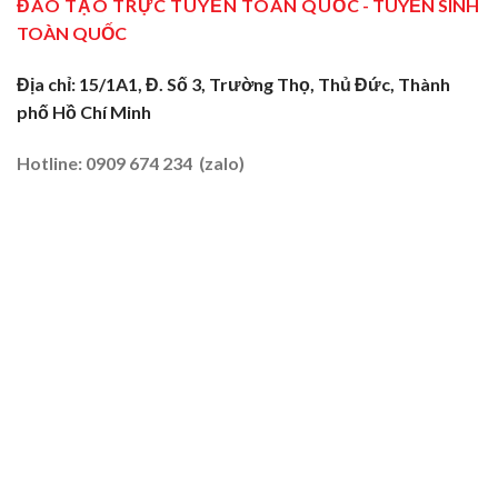
ĐÀO TẠO TRỰC TUYẾN TOÀN QUỐC
- TUYỂN SINH
Tại
2026
Sóc
Vùng
TOÀN QUỐC
Trăng:
Biên
Truyền
2026
Nghề
Địa chỉ: 15/1A1, Đ. Số 3, Trường Thọ, Thủ Đức, Thành
Tại
phố Hồ Chí Minh
Đất
Tôm
–
Hotline: 0909 674 234 (zalo)
Lúa
2026