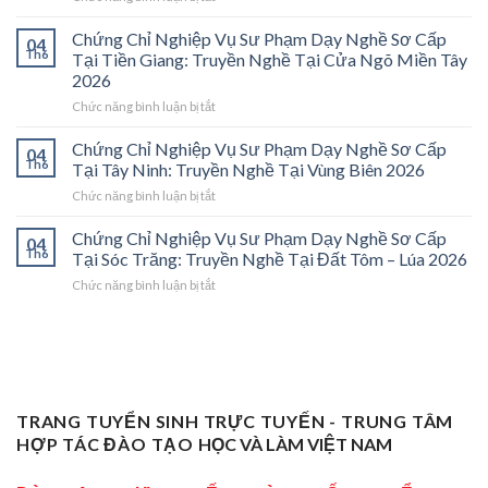
Chứng
Sơ
Chỉ
Cấp
Chứng Chỉ Nghiệp Vụ Sư Phạm Dạy Nghề Sơ Cấp
04
Nghiệp
Tại
Th6
Tại Tiền Giang: Truyền Nghề Tại Cửa Ngõ Miền Tây
Vụ
Vĩnh
2026
Sư
Long
ở
Chức năng bình luận bị tắt
Phạm
2026:
Chứng
Sơ
Mở
Chỉ
Cấp
Cánh
Chứng Chỉ Nghiệp Vụ Sư Phạm Dạy Nghề Sơ Cấp
04
Nghiệp
Tại
Cửa
Th6
Tại Tây Ninh: Truyền Nghề Tại Vùng Biên 2026
Vụ
Trà
Nghề
ở
Chức năng bình luận bị tắt
Sư
Vinh
“Thầy
Chứng
Phạm
2026:
Dạy
Chỉ
Chứng Chỉ Nghiệp Vụ Sư Phạm Dạy Nghề Sơ Cấp
Dạy
Bệ
Nghề”
04
Nghiệp
Th6
Nghề
Phóng
Tại Sóc Trăng: Truyền Nghề Tại Đất Tôm – Lúa 2026
Ở
Vụ
Sơ
Cho
Trung
ở
Chức năng bình luận bị tắt
Sư
Cấp
Thợ
Tâm
Chứng
Phạm
Tại
Giỏi
ĐBSCL
Chỉ
Dạy
Tiền
Trở
Nghiệp
Nghề
Giang:
Thành
Vụ
Sơ
Truyền
Thầy
Sư
Cấp
Nghề
Giáo
Phạm
Tại
Tại
Dạy
Dạy
Tây
TRANG TUYỂN SINH TRỰC TUYẾN - TRUNG TÂM
Cửa
Nghề
Nghề
Ninh:
Ngõ
HỢP TÁC ĐÀO TẠO
HỌC VÀ LÀM VIỆT NAM
Sơ
Truyền
Miền
Cấp
Nghề
Tây
Tại