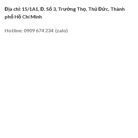
Truyền
2026
Nghề
Địa chỉ: 15/1A1, Đ. Số 3, Trường Thọ, Thủ Đức, Thành
Tại
phố Hồ Chí Minh
Đất
Tôm
–
Hotline: 0909 674 234 (zalo)
Lúa
2026