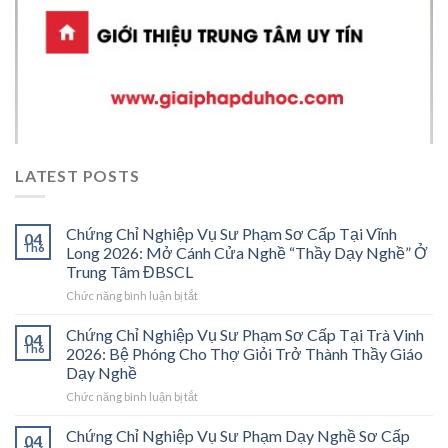
LATEST POSTS
Chứng Chỉ Nghiệp Vụ Sư Phạm Sơ Cấp Tại Vĩnh
04
Th6
Long 2026: Mở Cánh Cửa Nghề “Thầy Dạy Nghề” Ở
Trung Tâm ĐBSCL
ở
Chức năng bình luận bị tắt
Chứng
Chỉ
Chứng Chỉ Nghiệp Vụ Sư Phạm Sơ Cấp Tại Trà Vinh
04
Nghiệp
Th6
2026: Bệ Phóng Cho Thợ Giỏi Trở Thành Thầy Giáo
Vụ
Dạy Nghề
Sư
ở
Chức năng bình luận bị tắt
Phạm
Chứng
Sơ
Chỉ
Cấp
Chứng Chỉ Nghiệp Vụ Sư Phạm Dạy Nghề Sơ Cấp
04
Nghiệp
Tại