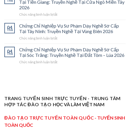
Th6
Tại Tiền Giang: Truyền Nghề Tại Cửa Ngõ Miền Tây
Vụ
Vĩnh
2026
Sư
Long
ở
Chức năng bình luận bị tắt
Phạm
2026:
Chứng
Sơ
Mở
Chỉ
Cấp
Cánh
Chứng Chỉ Nghiệp Vụ Sư Phạm Dạy Nghề Sơ Cấp
04
Nghiệp
Tại
Cửa
Th6
Tại Tây Ninh: Truyền Nghề Tại Vùng Biên 2026
Vụ
Trà
Nghề
ở
Chức năng bình luận bị tắt
Sư
Vinh
“Thầy
Chứng
Phạm
2026:
Dạy
Chỉ
Chứng Chỉ Nghiệp Vụ Sư Phạm Dạy Nghề Sơ Cấp
Dạy
Bệ
Nghề”
04
Nghiệp
Th6
Nghề
Phóng
Tại Sóc Trăng: Truyền Nghề Tại Đất Tôm – Lúa 2026
Ở
Vụ
Sơ
Cho
Trung
ở
Chức năng bình luận bị tắt
Sư
Cấp
Thợ
Tâm
Chứng
Phạm
Tại
Giỏi
ĐBSCL
Chỉ
Dạy
Tiền
Trở
Nghiệp
Nghề
Giang:
Thành
Vụ
Sơ
Truyền
Thầy
Sư
Cấp
Nghề
Giáo
Phạm
Tại
Tại
Dạy
Dạy
Tây
TRANG TUYỂN SINH TRỰC TUYẾN - TRUNG TÂM
Cửa
Nghề
Nghề
Ninh:
Ngõ
HỢP TÁC ĐÀO TẠO
HỌC VÀ LÀM VIỆT NAM
Sơ
Truyền
Miền
Cấp
Nghề
Tây
Tại
ĐÀO TẠO TRỰC TUYẾN TOÀN QUỐC
- TUYỂN SINH
Tại
2026
Sóc
Vùng
TOÀN QUỐC
Trăng:
Biên