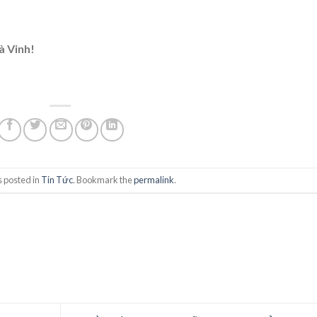
à Vinh!
s posted in
Tin Tức
. Bookmark the
permalink
.