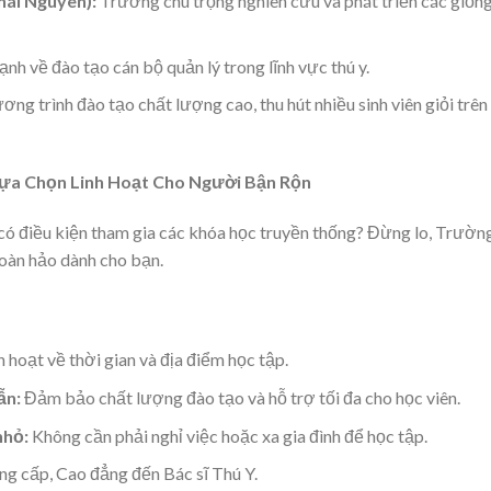
ái Nguyên):
Trường chú trọng nghiên cứu và phát triển các giốn
h về đào tạo cán bộ quản lý trong lĩnh vực thú y.
g trình đào tạo chất lượng cao, thu hút nhiều sinh viên giỏi trên
ựa Chọn Linh Hoạt Cho Người Bận Rộn
 có điều kiện tham gia các khóa học truyền thống? Đừng lo, Trườn
oàn hảo dành cho bạn.
h hoạt về thời gian và địa điểm học tập.
ẫn:
Đảm bảo chất lượng đào tạo và hỗ trợ tối đa cho học viên.
nhỏ:
Không cần phải nghỉ việc hoặc xa gia đình để học tập.
g cấp, Cao đẳng đến Bác sĩ Thú Y.