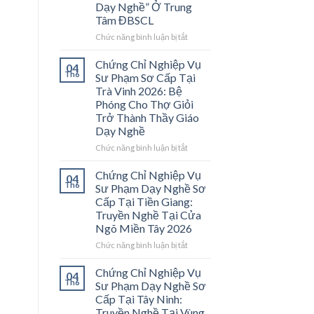
Dạy Nghề” Ở Trung
Tâm ĐBSCL
ở
Chức năng bình luận bị tắt
Chứng
Chỉ
Chứng Chỉ Nghiệp Vụ
04
Nghiệp
Th6
Sư Phạm Sơ Cấp Tại
Vụ
Trà Vinh 2026: Bệ
Sư
Phóng Cho Thợ Giỏi
Phạm
Trở Thành Thầy Giáo
Sơ
Dạy Nghề
Cấp
Tại
ở
Chức năng bình luận bị tắt
Vĩnh
Chứng
Long
Chỉ
Chứng Chỉ Nghiệp Vụ
04
2026:
Nghiệp
Th6
Sư Phạm Dạy Nghề Sơ
Mở
Vụ
Cấp Tại Tiền Giang:
Cánh
Sư
Truyền Nghề Tại Cửa
Cửa
Phạm
Ngõ Miền Tây 2026
Nghề
Sơ
“Thầy
Cấp
ở
Chức năng bình luận bị tắt
Dạy
Tại
Chứng
Nghề”
Trà
Chỉ
Chứng Chỉ Nghiệp Vụ
04
Ở
Vinh
Nghiệp
Th6
Sư Phạm Dạy Nghề Sơ
Trung
2026:
Vụ
Cấp Tại Tây Ninh:
Tâm
Bệ
Sư
Truyền Nghề Tại Vùng
ĐBSCL
Phóng