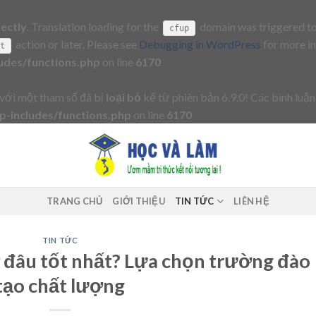
rectly
. Translation loading for the
domain was triggered too 
cfup
action or later. Please see
Debugging in WordPress
for more in
it
udes/functions.php
on line
6170
với một tham số đã bị
loại bỏ
kể từ phiên bản 6.9.0! Các bình luận
-includes/functions.php
on line
6170
TRANG CHỦ
GIỚI THIỆU
TIN TỨC
LIÊN HỆ
TIN TỨC
ở đâu tốt nhất? Lựa chọn trường đào
tạo chất lượng