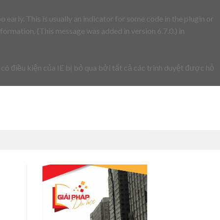
early. This is usually an indicator for some code in the plugin or
formation. (This message was added in version 6.7.0.) in
 có điều kiện của IE bị bỏ qua bởi tất cả các trình duyệt được hỗ