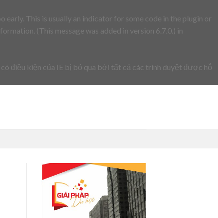
early. This is usually an indicator for some code in the plugin or
formation. (This message was added in version 6.7.0.) in
 có điều kiện của IE bị bỏ qua bởi tất cả các trình duyệt được hỗ