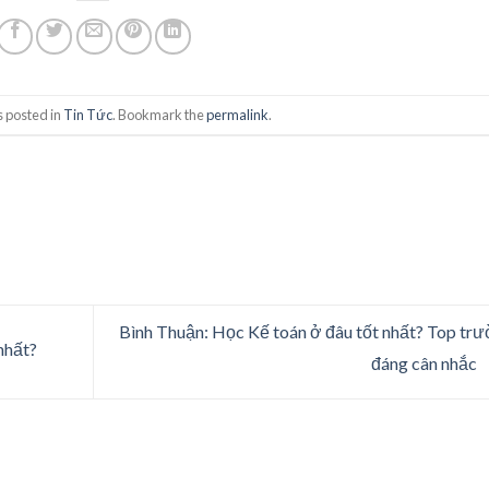
s posted in
Tin Tức
. Bookmark the
permalink
.
Bình Thuận: Học Kế toán ở đâu tốt nhất? Top tr
nhất?
đáng cân nhắc