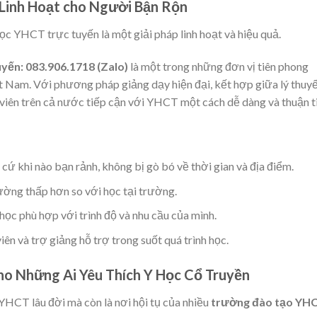
 Linh Hoạt cho Người Bận Rộn
ọc YHCT trực tuyến là một giải pháp linh hoạt và hiệu quả.
yến: 083.906.1718 (Zalo)
là một trong những đơn vị tiên phong
t Nam. Với phương pháp giảng dạy hiện đại, kết hợp giữa lý thuy
 viên trên cả nước tiếp cận với YHCT một cách dễ dàng và thuận t
cứ khi nào bạn rảnh, không bị gò bó về thời gian và địa điểm.
ường thấp hơn so với học tại trường.
học phù hợp với trình độ và nhu cầu của mình.
ên và trợ giảng hỗ trợ trong suốt quá trình học.
ho Những Ai Yêu Thích Y Học Cổ Truyền
YHCT lâu đời mà còn là nơi hội tụ của nhiều
trường đào tạo YH