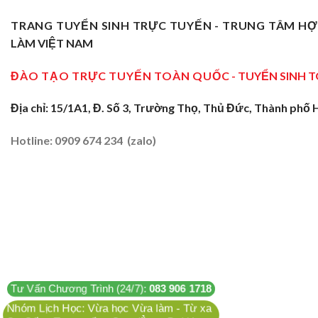
TRANG TUYỂN SINH TRỰC TUYẾN - TRUNG TÂM H
LÀM VIỆT NAM
ĐÀO TẠO TRỰC TUYẾN TOÀN QUỐC
- TUYỂN SINH 
Địa chỉ: 15/1A1, Đ. Số 3, Trường Thọ, Thủ Đức, Thành phố 
Hotline: 0909 674 234 (zalo)
Tư Vấn Chương Trình (24/7):
083 906 1718
Nhóm Lịch Học: Vừa học Vừa làm - Từ xa