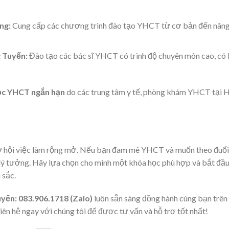
ng:
Cung cấp các chương trình đào tạo YHCT từ cơ bản đến nân
c Tuyến
:
Đào tạo các bác sĩ YHCT có trình độ chuyên môn cao, có
ọc YHCT ngắn hạn
do các trung tâm y tế, phòng khám YHCT tại 
ơ hội việc làm rộng mở. Nếu bạn đam mê YHCT và muốn theo đuổi
lý tưởng. Hãy lựa chọn cho mình một khóa học phù hợp và bắt đầ
 sắc.
yến: 083.906.1718 (Zalo)
luôn sẵn sàng đồng hành cùng bạn trên
 hệ ngay với chúng tôi để được tư vấn và hỗ trợ tốt nhất!