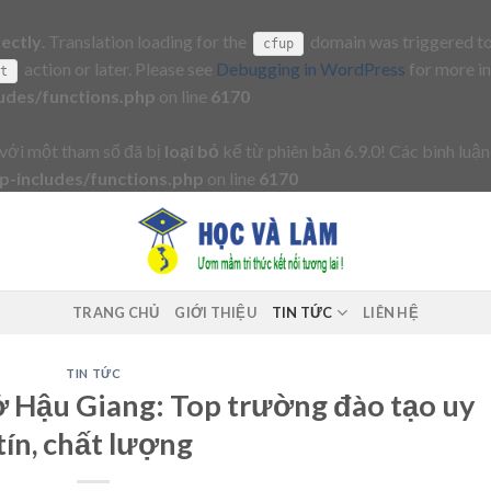
rectly
. Translation loading for the
domain was triggered too 
cfup
action or later. Please see
Debugging in WordPress
for more in
it
udes/functions.php
on line
6170
với một tham số đã bị
loại bỏ
kể từ phiên bản 6.9.0! Các bình luận
-includes/functions.php
on line
6170
TRANG CHỦ
GIỚI THIỆU
TIN TỨC
LIÊN HỆ
TIN TỨC
ở Hậu Giang: Top trường đào tạo uy
tín, chất lượng