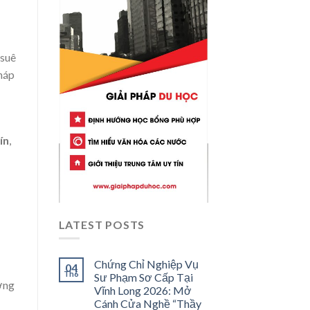
 suê
háp
ín
,
LATEST POSTS
Chứng Chỉ Nghiệp Vụ
04
Th6
Sư Phạm Sơ Cấp Tại
ơng
Vĩnh Long 2026: Mở
Cánh Cửa Nghề “Thầy