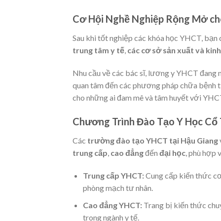
Cơ Hội Nghề Nghiệp Rộng Mở cho
Sau khi tốt nghiệp các khóa học YHCT, bạn c
trung tâm y tế
,
các cơ sở sản xuất và kin
Nhu cầu về các bác sĩ, lương y YHCT đang n
quan tâm đến các phương pháp chữa bệnh tự 
cho những ai đam mê và tâm huyết với YHC
Chương Trình Đào Tạo Y Học Cổ 
Các
trường đào tạo YHCT tại Hậu Giang
trung cấp
,
cao đẳng
đến
đại học
, phù hợp 
Trung cấp YHCT:
Cung cấp kiến thức cơ 
phòng mạch tư nhân.
Cao đẳng YHCT:
Trang bị kiến thức chu
trong ngành y tế.