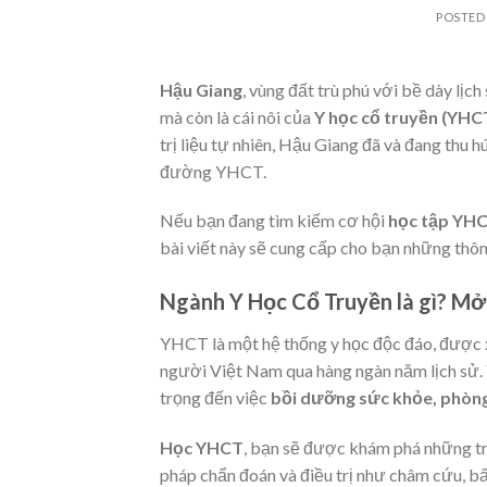
POSTED
Hậu Giang
, vùng đất trù phú với bề dày lịc
mà còn là cái nôi của
Y học cổ truyền (YHC
trị liệu tự nhiên, Hậu Giang đã và đang thu
đường YHCT.
Nếu bạn đang tìm kiếm cơ hội
học tập YHC
bài viết này sẽ cung cấp cho bạn những thông
Ngành Y Học Cổ Truyền là gì? M
YHCT là một hệ thống y học độc đáo, được x
người Việt Nam qua hàng ngàn năm lịch sử. 
trọng đến việc
bồi dưỡng sức khỏe, phòng
Học YHCT
, bạn sẽ được khám phá những tr
pháp chẩn đoán và điều trị như châm cứu, b