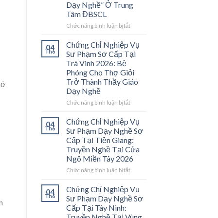
Dạy Nghề” Ở Trung
Tâm ĐBSCL
ở
Chức năng bình luận bị tắt
Chứng
Chỉ
Chứng Chỉ Nghiệp Vụ
04
Nghiệp
Th6
Sư Phạm Sơ Cấp Tại
Vụ
Trà Vinh 2026: Bệ
Sư
Phóng Cho Thợ Giỏi
Phạm
Trở Thành Thầy Giáo
mở
Sơ
Dạy Nghề
Cấp
Tại
ở
Chức năng bình luận bị tắt
Vĩnh
Chứng
Long
Chỉ
Chứng Chỉ Nghiệp Vụ
04
2026:
Nghiệp
Th6
Sư Phạm Dạy Nghề Sơ
Mở
Vụ
Cấp Tại Tiền Giang:
Cánh
Sư
Truyền Nghề Tại Cửa
Cửa
Phạm
Ngõ Miền Tây 2026
Nghề
Sơ
“Thầy
Cấp
ở
Chức năng bình luận bị tắt
Dạy
Tại
Chứng
Nghề”
Trà
Chỉ
Chứng Chỉ Nghiệp Vụ
04
Ở
Vinh
Nghiệp
Th6
Sư Phạm Dạy Nghề Sơ
Trung
n
2026:
Vụ
Cấp Tại Tây Ninh:
Tâm
Bệ
Sư
Truyền Nghề Tại Vùng
ĐBSCL
Phóng