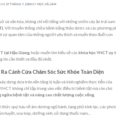
 ON
27 THÁNG 7, 2024
BY
HỌC VÀ LÀM
h sử và văn hóa, không chỉ nổi tiếng với những vườn cây ăn trái sum
T)
. Với truyền thống chữa bệnh bằng thảo dược và các phương p
 hút sự quan tâm của những người yêu thích và muốn theo đuổi con
T tại Hậu Giang
, hoặc muốn tìm hiểu về các
khóa học YHCT uy t
 tin cần thiết và đầy đủ nhất.
ở Ra Cánh Cửa Chăm Sóc Sức Khỏe Toàn Diện
ây dựng dựa trên nền tảng lý luận và kinh nghiệm thực tiễn của
YHCT không chỉ tập trung vào việc điều trị bệnh tật mà còn chú
 ngừa bệnh tật và nâng cao chất lượng cuộc sống
.
i thức quý báu về âm dương ngũ hành, tạng phủ kinh lạc, các phư
ấm huyệt, xoa bóp, dưỡng sinh, sử dụng thuốc nam…