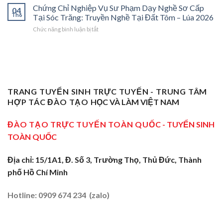
Chỉ
Chứng Chỉ Nghiệp Vụ Sư Phạm Dạy Nghề Sơ Cấp
Dạy
Bệ
Nghề”
04
Nghiệp
Th6
Nghề
Phóng
Tại Sóc Trăng: Truyền Nghề Tại Đất Tôm – Lúa 2026
Ở
Vụ
Sơ
Cho
Trung
ở
Chức năng bình luận bị tắt
Sư
Cấp
Thợ
Tâm
Chứng
Phạm
Tại
Giỏi
ĐBSCL
Chỉ
Dạy
Tiền
Trở
Nghiệp
Nghề
Giang:
Thành
Vụ
Sơ
Truyền
Thầy
Sư
Cấp
Nghề
Giáo
Phạm
Tại
Tại
Dạy
Dạy
Tây
TRANG TUYỂN SINH TRỰC TUYẾN - TRUNG TÂM
Cửa
Nghề
Nghề
Ninh:
Ngõ
HỢP TÁC ĐÀO TẠO
HỌC VÀ LÀM VIỆT NAM
Sơ
Truyền
Miền
Cấp
Nghề
Tây
Tại
ĐÀO TẠO TRỰC TUYẾN TOÀN QUỐC
- TUYỂN SINH
Tại
2026
Sóc
Vùng
TOÀN QUỐC
Trăng:
Biên
Truyền
2026
Nghề
Địa chỉ: 15/1A1, Đ. Số 3, Trường Thọ, Thủ Đức, Thành
Tại
phố Hồ Chí Minh
Đất
Tôm
–
Hotline: 0909 674 234 (zalo)
Lúa
2026