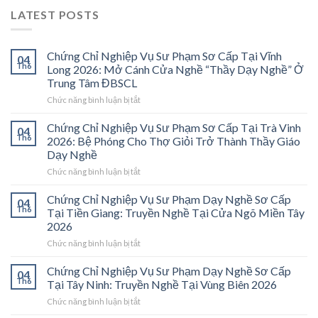
LATEST POSTS
Chứng Chỉ Nghiệp Vụ Sư Phạm Sơ Cấp Tại Vĩnh
04
Th6
Long 2026: Mở Cánh Cửa Nghề “Thầy Dạy Nghề” Ở
Trung Tâm ĐBSCL
ở
Chức năng bình luận bị tắt
Chứng
Chỉ
Chứng Chỉ Nghiệp Vụ Sư Phạm Sơ Cấp Tại Trà Vinh
04
Nghiệp
Th6
2026: Bệ Phóng Cho Thợ Giỏi Trở Thành Thầy Giáo
Vụ
Dạy Nghề
Sư
ở
Chức năng bình luận bị tắt
Phạm
Chứng
Sơ
Chỉ
Cấp
Chứng Chỉ Nghiệp Vụ Sư Phạm Dạy Nghề Sơ Cấp
04
Nghiệp
Tại
Th6
Tại Tiền Giang: Truyền Nghề Tại Cửa Ngõ Miền Tây
Vụ
Vĩnh
2026
Sư
Long
ở
Chức năng bình luận bị tắt
Phạm
2026:
Chứng
Sơ
Mở
Chỉ
Cấp
Cánh
Chứng Chỉ Nghiệp Vụ Sư Phạm Dạy Nghề Sơ Cấp
04
Nghiệp
Tại
Cửa
Th6
Tại Tây Ninh: Truyền Nghề Tại Vùng Biên 2026
Vụ
Trà
Nghề
ở
Chức năng bình luận bị tắt
Sư
Vinh
“Thầy
Chứng
Phạm
2026:
Dạy