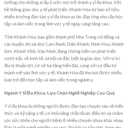
tưởng cho những ai ấp ủ ước mơ trở thành y sĩ đa khoa. Với
hệ thống giáo dục y tế phát triển, Khánh Hòa tự hào sở hữu
nhiều trường đào tạo y sĩ đa khoa uy tín, đáp ứng nhu cầu học
tập và làm việc trong lĩnh vực y tế ngày càng tăng cao.
Tỉnh Khánh Hòa, bao gồm thành phố Nha Trang sôi động và
các huyện, thị xã như Cam Ranh, Diên Khánh, Ninh Hòa, Khánh
Sơn, Khánh Vĩnh, Vạn Ninh, đang chứng kiến sự phát triển
vượt bậc về kinh tế, xã hội và đặc biệt là giáo dục. Với vị trí
địa lý thuận lợi, cơ sở hạ tầng hiện đại, cùng với sự đầu tư
mạnh mẽ vào lĩnh vực y tế, Khánh Hòa đã thu hút được nhiều
bạn trẻ đến học tập và làm việc trong ngành y.
Ngành Y Sĩ Đa Khoa: Lựa Chọn Nghề Nghiệp Cao Quý
Y sĩ đa khoa là những người được đào tạo chuyên sâu về kiến
thức và kỹ năng y tế, có khả năng chẩn đoán, điều trị và chăm
sóc sức khỏe cho người bệnh ở nhiều chuyên khoa khác nhau.
Đây là một nghề nghiệp cao quý, đòi hỏi sự tận tâm, lòng yêu