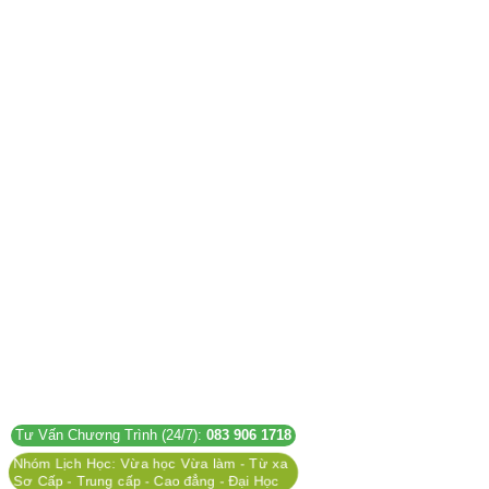
Tư Vấn Chương Trình (24/7):
083 906 1718
Nhóm Lịch Học: Vừa học Vừa làm - Từ xa
Sơ Cấp - Trung cấp - Cao đẳng - Đại Học