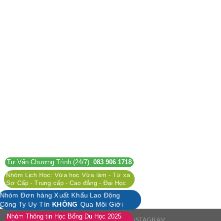
Tư Vấn Chương Trình (24/7):
083 906 1718
Nhóm Lịch Học: Vừa học Vừa làm - Từ xa
Sơ Cấp - Trung cấp - Cao đẳng - Đại Học
Nhóm Đơn hàng Xuất Khẩu Lao Động
Công Ty Uy Tín
KHÔNG
Qua Môi Giới
Nhóm Thông tin Học Bổng Du Học 2025
FACEBOOK
TWITTER
INSTAGRAM