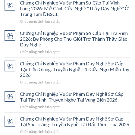
Chứng Chỉ Nghiệp Vụ Sư Phạm Sơ Cấp Tại Vĩnh
04
Th6
Long 2026: Mở Cánh Cửa Nghề “Thầy Dạy Nghề” Ở
Trung Tâm ĐBSCL
ở
Chức năng bình luận bị tắt
Chứng
Chỉ
Chứng Chỉ Nghiệp Vụ Sư Phạm Sơ Cấp Tại Trà Vinh
04
Nghiệp
Th6
2026: Bệ Phóng Cho Thợ Giỏi Trở Thành Thầy Giáo
Vụ
Dạy Nghề
Sư
ở
Chức năng bình luận bị tắt
Phạm
Chứng
Sơ
Chỉ
Cấp
Chứng Chỉ Nghiệp Vụ Sư Phạm Dạy Nghề Sơ Cấp
04
Nghiệp
Tại
Th6
Tại Tiền Giang: Truyền Nghề Tại Cửa Ngõ Miền Tây
Vụ
Vĩnh
2026
Sư
Long
ở
Chức năng bình luận bị tắt
Phạm
2026:
Chứng
Sơ
Mở
Chỉ
Cấp
Cánh
Chứng Chỉ Nghiệp Vụ Sư Phạm Dạy Nghề Sơ Cấp
04
Nghiệp
Tại
Cửa
Th6
Tại Tây Ninh: Truyền Nghề Tại Vùng Biên 2026
Vụ
Trà
Nghề
ở
Chức năng bình luận bị tắt
Sư
Vinh
“Thầy
Chứng
Phạm
2026:
Dạy
Chỉ
Chứng Chỉ Nghiệp Vụ Sư Phạm Dạy Nghề Sơ Cấp
Dạy
Bệ
Nghề”
04
Nghiệp
Th6
Nghề
Phóng
Tại Sóc Trăng: Truyền Nghề Tại Đất Tôm – Lúa 2026
Ở
Vụ
Sơ
Cho
Trung
ở
Chức năng bình luận bị tắt
Sư
Cấp
Thợ
Tâm