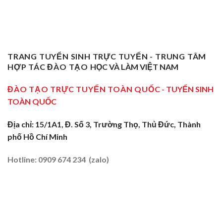
Chứng
Phạm
Tại
Giỏi
ĐBSCL
Chỉ
Dạy
Tiền
Trở
Nghiệp
Nghề
Giang:
Thành
Vụ
Sơ
Truyền
Thầy
Sư
Cấp
Nghề
Giáo
Phạm
Tại
Tại
Dạy
Dạy
Tây
TRANG TUYỂN SINH TRỰC TUYẾN - TRUNG TÂM
Cửa
Nghề
Nghề
Ninh:
Ngõ
HỢP TÁC ĐÀO TẠO
HỌC VÀ LÀM VIỆT NAM
Sơ
Truyền
Miền
Cấp
Nghề
Tây
Tại
ĐÀO TẠO TRỰC TUYẾN TOÀN QUỐC
- TUYỂN SINH
Tại
2026
Sóc
Vùng
TOÀN QUỐC
Trăng:
Biên
Truyền
2026
Nghề
Địa chỉ: 15/1A1, Đ. Số 3, Trường Thọ, Thủ Đức, Thành
Tại
phố Hồ Chí Minh
Đất
Tôm
–
Hotline: 0909 674 234 (zalo)
Lúa
2026