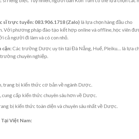
ĩ riêng biệt. Tuy nhiên, người dân Kon Tum có thể lựa chọn các h
sĩ trực tuyến: 083.906.1718 (Zalo)
là lựa chọn hàng đầu cho
. Với phương pháp đào tạo kết hợp online và offline, học viên đ
ới cả người đi làm và có con nhỏ.
n cận:
Các trường Dược uy tín tại Đà Nẵng, Huế, Pleiku… là lựa c
 trường chuyên nghiệp.
, trang bị kiến thức cơ bản về ngành Dược.
 cung cấp kiến thức chuyên sâu hơn về Dược.
rang bị kiến thức toàn diện và chuyên sâu nhất về Dược.
 Tại Việt Nam: