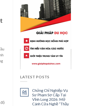
t
cầu
ĩnh
ng
LATEST POSTS
Chứng Chỉ Nghiệp Vụ
04
Th6
Sư Phạm Sơ Cấp Tại
Vĩnh Long 2026: Mở
 độ
Cánh Cửa Nghề “Thầy