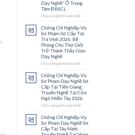
Dạy Nghề” Ở Trung
Tâm ĐBSCL
ở
Chức năng bình luận bị tắt
Chứng
Chỉ
Chứng Chỉ Nghiệp Vụ
04
Nghiệp
Th6
Sư Phạm Sơ Cấp Tại
Vụ
Trà Vinh 2026: Bệ
c,
Sư
Phóng Cho Thợ Giỏi
Phạm
Trở Thành Thầy Giáo
Sơ
Dạy Nghề
Cấp
Tại
ở
Chức năng bình luận bị tắt
Vĩnh
Chứng
Long
Chỉ
Chứng Chỉ Nghiệp Vụ
04
2026:
Nghiệp
Th6
Sư Phạm Dạy Nghề Sơ
Mở
Vụ
Cấp Tại Tiền Giang:
Cánh
Sư
Truyền Nghề Tại Cửa
Cửa
Phạm
Ngõ Miền Tây 2026
Nghề
Sơ
“Thầy
Cấp
ở
Chức năng bình luận bị tắt
Dạy
Tại
Chứng
Nghề”
Trà
Chỉ
Chứng Chỉ Nghiệp Vụ
04
Ở
Vinh
Nghiệp
Th6
Sư Phạm Dạy Nghề Sơ
Trung
2026:
Vụ
Cấp Tại Tây Ninh:
Tâm
Bệ
Sư
Truyền Nghề Tại Vùng
ĐBSCL
Phóng