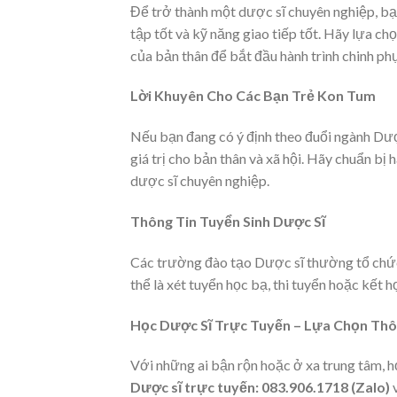
Để trở thành một dược sĩ chuyên nghiệp, bạ
tập tốt và kỹ năng giao tiếp tốt. Hãy lựa ch
của bản thân để bắt đầu hành trình chinh p
Lời Khuyên Cho Các Bạn Trẻ Kon Tum
Nếu bạn đang có ý định theo đuổi ngành Dượ
giá trị cho bản thân và xã hội. Hãy chuẩn b
dược sĩ chuyên nghiệp.
Thông Tin Tuyển Sinh Dược Sĩ
Các trường đào tạo Dược sĩ thường tổ chức 
thể là xét tuyển học bạ, thi tuyển hoặc kết h
Học Dược Sĩ Trực Tuyến – Lựa Chọn Th
Với những ai bận rộn hoặc ở xa trung tâm, h
Dược sĩ trực tuyến: 083.906.1718 (Zalo)
v