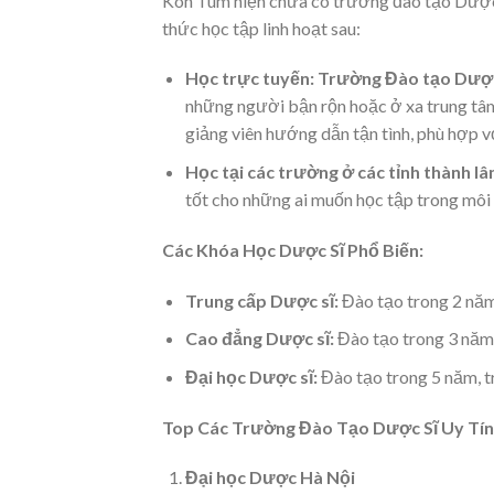
Kon Tum hiện chưa có trường đào tạo Dược s
thức học tập linh hoạt sau:
Học trực tuyến:
Trường Đào tạo Dược 
những người bận rộn hoặc ở xa trung tâm
giảng viên hướng dẫn tận tình, phù hợp v
Học tại các trường ở các tỉnh thành lâ
tốt cho những ai muốn học tập trong môi
Các Khóa Học Dược Sĩ Phổ Biến:
Trung cấp Dược sĩ:
Đào tạo trong 2 năm
Cao đẳng Dược sĩ:
Đào tạo trong 3 năm,
Đại học Dược sĩ:
Đào tạo trong 5 năm, t
Top Các Trường Đào Tạo Dược Sĩ Uy Tín
Đại học Dược Hà Nội