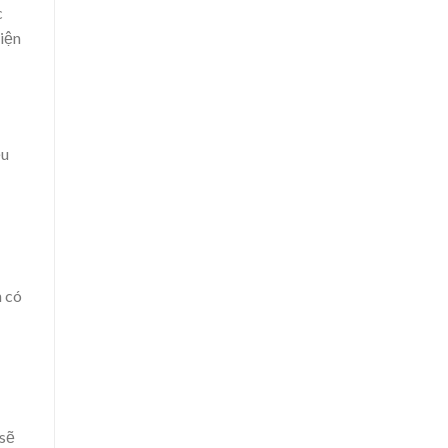
c
kiện
ều
h có
 sẽ