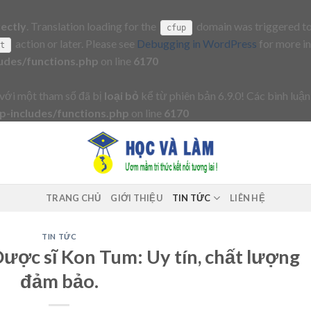
rectly
. Translation loading for the
domain was triggered too 
cfup
action or later. Please see
Debugging in WordPress
for more in
it
udes/functions.php
on line
6170
với một tham số đã bị
loại bỏ
kể từ phiên bản 6.9.0! Các bình luận
-includes/functions.php
on line
6170
TRANG CHỦ
GIỚI THIỆU
TIN TỨC
LIÊN HỆ
TIN TỨC
ược sĩ Kon Tum: Uy tín, chất lượng
đảm bảo.