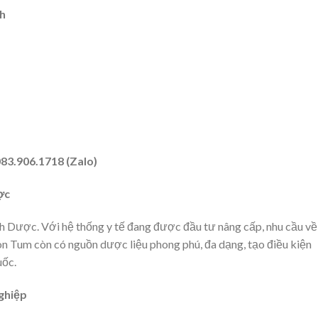
h
83.906.1718 (Zalo)
ợc
h Dược. Với hệ thống y tế đang được đầu tư nâng cấp, nhu cầu về
on Tum còn có nguồn dược liệu phong phú, đa dạng, tạo điều kiện
uốc.
ghiệp