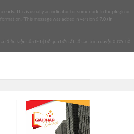
early. This is usually an indicator for some code in the plugin or
formation. (This message was added in version 6.7.0.) in
 có điều kiện của IE bị bỏ qua bởi tất cả các trình duyệt được hỗ