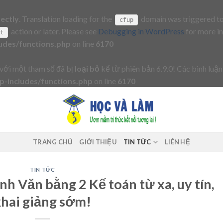
rectly
. Translation loading for the
domain was triggered too 
cfup
action or later. Please see
Debugging in WordPress
for more in
it
udes/functions.php
on line
6170
với một tham số đã bị
loại bỏ
kể từ phiên bản 6.9.0! Các bình luận
-includes/functions.php
on line
6170
TRANG CHỦ
GIỚI THIỆU
TIN TỨC
LIÊN HỆ
TIN TỨC
h Văn bằng 2 Kế toán từ xa, uy tín,
khai giảng sớm!