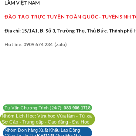
LÀM VIỆT NAM
ĐÀO TẠO TRỰC TUYẾN TOÀN QUỐC
- TUYỂN SINH 
Địa chỉ: 15/1A1, Đ. Số 3, Trường Thọ, Thủ Đức, Thành phố 
Hotline: 0909 674 234 (zalo)
Tư Vấn Chương Trình (24/7):
083 906 1718
Nhóm Lịch Học: Vừa học Vừa làm - Từ xa
Sơ Cấp - Trung cấp - Cao đẳng - Đại Học
Nhóm Đơn hàng Xuất Khẩu Lao Động
Công Ty Uy Tín
KHÔNG
Qua Môi Giới