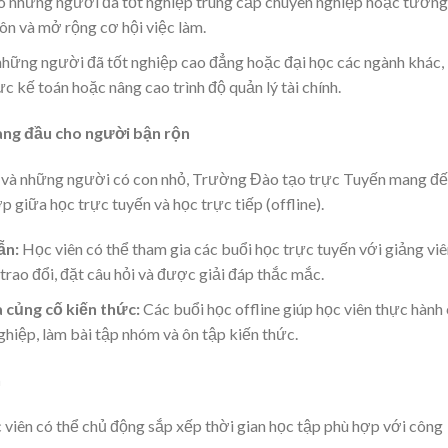
 những người đã tốt nghiệp trung cấp chuyên nghiệp hoặc tương
n và mở rộng cơ hội việc làm.
hững người đã tốt nghiệp cao đẳng hoặc đại học các ngành khác,
 kế toán hoặc nâng cao trình độ quản lý tài chính.
ng đầu cho người bận rộn
m và những người có con nhỏ, Trường Đào tạo trực Tuyến mang đ
p giữa học trực tuyến và học trực tiếp (offline).
ẫn:
Học viên có thể tham gia các buổi học trực tuyến với giảng viê
trao đổi, đặt câu hỏi và được giải đáp thắc mắc.
à củng cố kiến thức:
Các buổi học offline giúp học viên thực hành
hiệp, làm bài tập nhóm và ôn tập kiến thức.
n
viên có thể chủ động sắp xếp thời gian học tập phù hợp với công