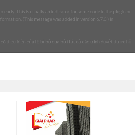
early. This is usually an indicator for some code in the plugin or
formation. (This message was added in version 6.7.0.) in
 có điều kiện của IE bị bỏ qua bởi tất cả các trình duyệt được hỗ