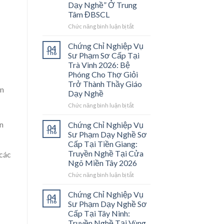
Dạy Nghề” Ở Trung
Tâm ĐBSCL
ở
Chức năng bình luận bị tắt
Chứng
Chỉ
Chứng Chỉ Nghiệp Vụ
04
Nghiệp
Th6
Sư Phạm Sơ Cấp Tại
Vụ
Trà Vinh 2026: Bệ
Sư
Phóng Cho Thợ Giỏi
Phạm
Trở Thành Thầy Giáo
Sơ
ến
Dạy Nghề
Cấp
Tại
ở
Chức năng bình luận bị tắt
Vĩnh
Chứng
Long
Chỉ
n
Chứng Chỉ Nghiệp Vụ
04
2026:
Nghiệp
Th6
Sư Phạm Dạy Nghề Sơ
Mở
Vụ
Cấp Tại Tiền Giang:
Cánh
Sư
Truyền Nghề Tại Cửa
 các
Cửa
Phạm
Ngõ Miền Tây 2026
Nghề
Sơ
“Thầy
Cấp
ở
Chức năng bình luận bị tắt
Dạy
Tại
Chứng
Nghề”
Trà
Chỉ
Chứng Chỉ Nghiệp Vụ
04
Ở
Vinh
Nghiệp
Th6
Sư Phạm Dạy Nghề Sơ
Trung
2026:
Vụ
Cấp Tại Tây Ninh:
Tâm
Bệ
Sư
Truyền Nghề Tại Vùng
ĐBSCL
Phóng