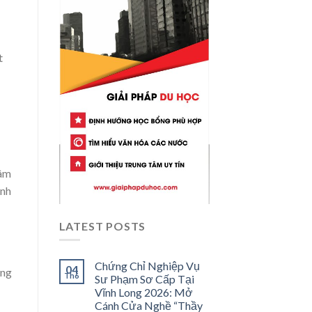
t
tâm
inh
LATEST POSTS
Chứng Chỉ Nghiệp Vụ
04
ang
Th6
Sư Phạm Sơ Cấp Tại
Vĩnh Long 2026: Mở
Cánh Cửa Nghề “Thầy