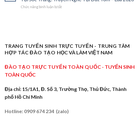
Vụ
Sơ
Cho
Trung
ở
Chức năng bình luận bị tắt
Sư
Cấp
Thợ
Tâm
Chứng
Phạm
Tại
Giỏi
ĐBSCL
Chỉ
Dạy
Tiền
Trở
Nghiệp
Nghề
Giang:
Thành
Vụ
Sơ
Truyền
Thầy
Sư
Cấp
Nghề
Giáo
Phạm
Tại
Tại
Dạy
Dạy
Tây
TRANG TUYỂN SINH TRỰC TUYẾN - TRUNG TÂM
Cửa
Nghề
Nghề
Ninh:
Ngõ
HỢP TÁC ĐÀO TẠO
HỌC VÀ LÀM VIỆT NAM
Sơ
Truyền
Miền
Cấp
Nghề
Tây
Tại
ĐÀO TẠO TRỰC TUYẾN TOÀN QUỐC
- TUYỂN SINH
Tại
2026
Sóc
Vùng
TOÀN QUỐC
Trăng:
Biên
Truyền
2026
Nghề
Địa chỉ: 15/1A1, Đ. Số 3, Trường Thọ, Thủ Đức, Thành
Tại
phố Hồ Chí Minh
Đất
Tôm
–
Hotline: 0909 674 234 (zalo)
Lúa
2026