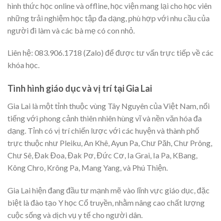
hình thức học online và offline, học viện mang lại cho học viên
những trải nghiệm học tập đa dạng, phù hợp với nhu cầu của
người đi làm và các bà mẹ có con nhỏ.
Liên hệ: 083.906.1718 (Zalo) để được tư vấn trực tiếp về các
khóa học.
Tình hình giáo dục và vị trí tại Gia Lai
Gia Lai là một tỉnh thuộc vùng Tây Nguyên của Việt Nam, nổi
tiếng với phong cảnh thiên nhiên hùng vĩ và nền văn hóa đa
dạng. Tỉnh có vị trí chiến lược với các huyện và thành phố
trực thuộc như Pleiku, An Khê, Ayun Pa, Chư Păh, Chư Prông,
Chư Sê, Đak Đoa, Đak Pơ, Đức Cơ, Ia Grai, Ia Pa, KBang,
Kông Chro, Krông Pa, Mang Yang, và Phú Thiện.
Gia Lai hiện đang đầu tư mạnh mẽ vào lĩnh vực giáo dục, đặc
biệt là đào tạo Y học Cổ truyền, nhằm nâng cao chất lượng
cuộc sống và dịch vụ y tế cho người dân.