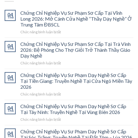
Chứng Chỉ Nghiệp Vụ Sư Phạm Sơ Cấp Tại Vĩnh
04
Th6
Long 2026: Mở Cánh Cửa Nghề “Thầy Dạy Nghề” Ở
Trung Tâm ĐBSCL
ở
Chức năng bình luận bị tắt
Chứng
Chỉ
Chứng Chỉ Nghiệp Vụ Sư Phạm Sơ Cấp Tại Trà Vinh
04
Nghiệp
Th6
2026: Bệ Phóng Cho Thợ Giỏi Trở Thành Thầy Giáo
Vụ
Dạy Nghề
Sư
ở
Chức năng bình luận bị tắt
Phạm
Chứng
Sơ
Chỉ
Cấp
Chứng Chỉ Nghiệp Vụ Sư Phạm Dạy Nghề Sơ Cấp
04
Nghiệp
Tại
Th6
Tại Tiền Giang: Truyền Nghề Tại Cửa Ngõ Miền Tây
Vụ
Vĩnh
2026
Sư
Long
ở
Chức năng bình luận bị tắt
Phạm
2026:
Chứng
Sơ
Mở
Chỉ
Cấp
Cánh
Chứng Chỉ Nghiệp Vụ Sư Phạm Dạy Nghề Sơ Cấp
04
Nghiệp
Tại
Cửa
Th6
Tại Tây Ninh: Truyền Nghề Tại Vùng Biên 2026
Vụ
Trà
Nghề
ở
Chức năng bình luận bị tắt
Sư
Vinh
“Thầy
Chứng
Phạm
2026:
Dạy
Chỉ
Chứng Chỉ Nghiệp Vụ Sư Phạm Dạy Nghề Sơ Cấp
Dạy
Bệ
Nghề”
04
Nghiệp
Th6
Nghề
Phóng
Tại Sóc Trăng: Truyền Nghề Tại Đất Tôm – Lúa 2026
Ở