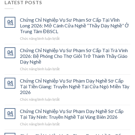
LATEST POSTS
Chứng Chỉ Nghiệp Vụ Sư Phạm Sơ Cấp Tại Vĩnh
04
Th6
Long 2026: Mở Cánh Cửa Nghề “Thầy Dạy Nghề” Ở
Trung Tâm ĐBSCL
ở
Chức năng bình luận bị tắt
Chứng
Chỉ
Chứng Chỉ Nghiệp Vụ Sư Phạm Sơ Cấp Tại Trà Vinh
04
Nghiệp
Th6
2026: Bệ Phóng Cho Thợ Giỏi Trở Thành Thầy Giáo
Vụ
Dạy Nghề
Sư
ở
Chức năng bình luận bị tắt
Phạm
Chứng
Sơ
Chỉ
Cấp
Chứng Chỉ Nghiệp Vụ Sư Phạm Dạy Nghề Sơ Cấp
04
Nghiệp
Tại
Th6
Tại Tiền Giang: Truyền Nghề Tại Cửa Ngõ Miền Tây
Vụ
Vĩnh
2026
Sư
Long
ở
Chức năng bình luận bị tắt
Phạm
2026:
Chứng
Sơ
Mở
Chỉ
Cấp
Cánh
Chứng Chỉ Nghiệp Vụ Sư Phạm Dạy Nghề Sơ Cấp
04
Nghiệp
Tại
Cửa
Th6
Tại Tây Ninh: Truyền Nghề Tại Vùng Biên 2026
Vụ
Trà
Nghề
ở
Chức năng bình luận bị tắt
Sư
Vinh
“Thầy
Chứng
Phạm
2026:
Dạy
Chỉ
Dạy