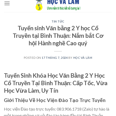
to
content
TIN TỨC
Tuyển sinh Văn bằng 2 Y học Cổ
Truyền tại Bình Thuận: Nắm bắt Cơ
hội Hành nghề Cao quý
POSTED ON
17 THÁNG 7, 2024
BY
HỌC VÀ LÀM
Tuyển Sinh Khóa Học Văn Bằng 2 Y Học
Cổ Truyền Tại Bình Thuận: Cấp Tốc, Vừa
Học Vừa Làm, Uy Tín
Giới Thiệu Về Học Viện Đào Tạo Trực Tuyến
Học viện Đào tạo trực tuyến: 083.906.1718 (Zalo) tự hào là
một trong những cơ sở đào tạo hàng đầu tại Bình Thuận,