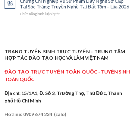
Chứng Chỉ Nghiệp Vụ Sư Phạm Dạy Nghề Sơ Cấp
Bệ
Nghề”
04
Nghiệp
Th6
Nghề
Phóng
Tại Sóc Trăng: Truyền Nghề Tại Đất Tôm – Lúa 2026
Ở
Vụ
Sơ
Cho
Trung
ở
Chức năng bình luận bị tắt
Sư
Cấp
Thợ
Tâm
Chứng
Phạm
Tại
Giỏi
ĐBSCL
Chỉ
Dạy
Tiền
Trở
Nghiệp
Nghề
Giang:
Thành
Vụ
Sơ
Truyền
Thầy
Sư
Cấp
Nghề
Giáo
Phạm
Tại
Tại
Dạy
Dạy
Tây
TRANG TUYỂN SINH TRỰC TUYẾN - TRUNG TÂM
Cửa
Nghề
Nghề
Ninh:
Ngõ
HỢP TÁC ĐÀO TẠO
HỌC VÀ LÀM VIỆT NAM
Sơ
Truyền
Miền
Cấp
Nghề
Tây
Tại
ĐÀO TẠO TRỰC TUYẾN TOÀN QUỐC
- TUYỂN SINH
Tại
2026
Sóc
Vùng
TOÀN QUỐC
Trăng:
Biên
Truyền
2026
Nghề
Địa chỉ: 15/1A1, Đ. Số 3, Trường Thọ, Thủ Đức, Thành
Tại
phố Hồ Chí Minh
Đất
Tôm
–
Hotline: 0909 674 234 (zalo)
Lúa
2026