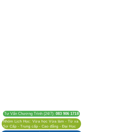
Tư Vấn Chương Trình (24/7):
083 906 1718
Nhóm Lịch Học: Vừa học Vừa làm - Từ xa
Sơ Cấp - Trung cấp - Cao đẳng - Đại Học