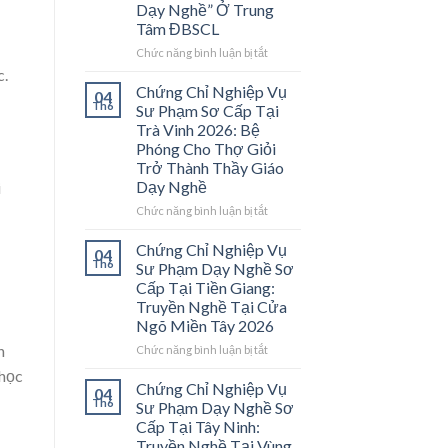
Dạy Nghề” Ở Trung
Tâm ĐBSCL
ở
Chức năng bình luận bị tắt
Chứng
c.
Chỉ
Chứng Chỉ Nghiệp Vụ
04
Nghiệp
Th6
Sư Phạm Sơ Cấp Tại
Vụ
Trà Vinh 2026: Bệ
Sư
Phóng Cho Thợ Giỏi
Phạm
Trở Thành Thầy Giáo
Sơ
Dạy Nghề
i
Cấp
Tại
ở
Chức năng bình luận bị tắt
Vĩnh
Chứng
Long
Chỉ
Chứng Chỉ Nghiệp Vụ
04
2026:
Nghiệp
Th6
Sư Phạm Dạy Nghề Sơ
Mở
Vụ
Cấp Tại Tiền Giang:
Cánh
Sư
Truyền Nghề Tại Cửa
Cửa
Phạm
Ngõ Miền Tây 2026
Nghề
Sơ
“Thầy
Cấp
h
ở
Chức năng bình luận bị tắt
Dạy
Tại
Chứng
 học
Nghề”
Trà
Chỉ
Chứng Chỉ Nghiệp Vụ
04
Ở
Vinh
Nghiệp
Th6
Sư Phạm Dạy Nghề Sơ
Trung
2026:
Vụ
Cấp Tại Tây Ninh:
Tâm
Bệ
Sư
Truyền Nghề Tại Vùng
ĐBSCL
Phóng