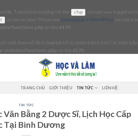
rectly
. Translation loading for the
domain was triggered too 
cfup
action or later. Please see
Debugging in WordPress
for more in
it
udes/functions.php
on line
6170
với một tham số đã bị
loại bỏ
kể từ phiên bản 6.9.0! Các bình luận
-includes/functions.php
on line
6170
TRANG CHỦ
GIỚI THIỆU
TIN TỨC
LIÊN HỆ
TIN TỨC
 Văn Bằng 2 Dược Sĩ, Lịch Học Cấp
c Tại Bình Dương