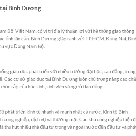
ế tại Bình Dương
Bộ, Việt Nam, có vị trí địa lý thuận lợi với hệ thống giao thông
các tỉnh lân cận. Bình Dương giáp ranh với TP.HCM, Đồng Nai, Bìn
 khu vực Đông Nam Bộ.
ống giáo dục phát triển với nhiều trường đại học, cao đẳng, trung
ề. Các cơ sở giáo dục tại Bình Dương luôn chú trọng nâng cao chấ
học tập của học sinh, sinh viên và người lao động.
ộ phát triển kinh tế nhanh và mạnh nhất cả nước. Kinh tế Bình
h công nghiệp, dịch vụ và thương mại. Các khu công nghiệp hiện đ
đã thu hút nhiều nhà đầu tư trong và ngoài nước đến đầu tư và phá