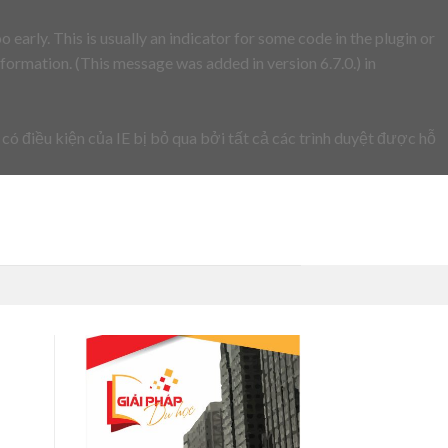
early. This is usually an indicator for some code in the plugin or
formation. (This message was added in version 6.7.0.) in
 có điều kiện của IE bị bỏ qua bởi tất cả các trình duyệt được hỗ