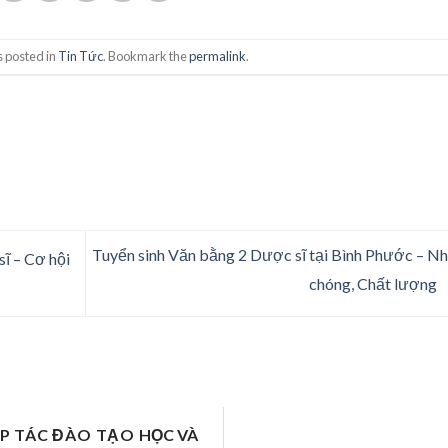
s posted in
Tin Tức
. Bookmark the
permalink
.
Tuyển sinh Văn bằng 2 Dược sĩ tại Bình Phước – N
ĩ – Cơ hội
chóng, Chất lượng
ỢP TÁC ĐÀO TẠO
HỌC VÀ