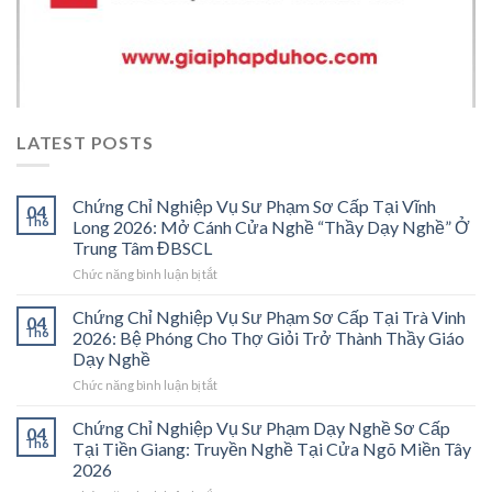
LATEST POSTS
Chứng Chỉ Nghiệp Vụ Sư Phạm Sơ Cấp Tại Vĩnh
04
Th6
Long 2026: Mở Cánh Cửa Nghề “Thầy Dạy Nghề” Ở
Trung Tâm ĐBSCL
ở
Chức năng bình luận bị tắt
Chứng
Chỉ
Chứng Chỉ Nghiệp Vụ Sư Phạm Sơ Cấp Tại Trà Vinh
04
Nghiệp
Th6
2026: Bệ Phóng Cho Thợ Giỏi Trở Thành Thầy Giáo
Vụ
Dạy Nghề
Sư
ở
Chức năng bình luận bị tắt
Phạm
Chứng
Sơ
Chỉ
Cấp
Chứng Chỉ Nghiệp Vụ Sư Phạm Dạy Nghề Sơ Cấp
04
Nghiệp
Tại
Th6
Tại Tiền Giang: Truyền Nghề Tại Cửa Ngõ Miền Tây
Vụ
Vĩnh
2026
Sư
Long