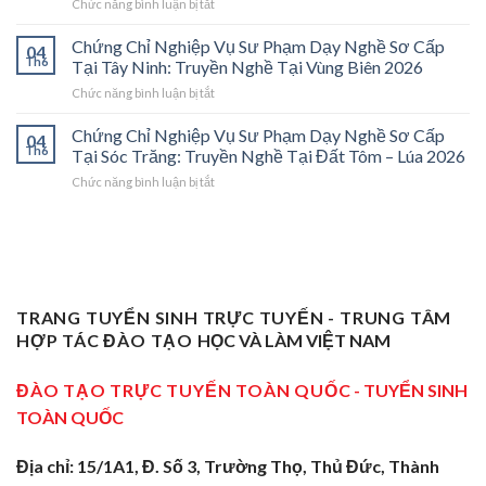
ở
Chức năng bình luận bị tắt
Phạm
2026:
Chứng
Sơ
Mở
Chỉ
Cấp
Cánh
Chứng Chỉ Nghiệp Vụ Sư Phạm Dạy Nghề Sơ Cấp
04
Nghiệp
Tại
Cửa
Th6
Tại Tây Ninh: Truyền Nghề Tại Vùng Biên 2026
Vụ
Trà
Nghề
ở
Chức năng bình luận bị tắt
Sư
Vinh
“Thầy
Chứng
Phạm
2026:
Dạy
Chỉ
Chứng Chỉ Nghiệp Vụ Sư Phạm Dạy Nghề Sơ Cấp
Dạy
Bệ
Nghề”
04
Nghiệp
Th6
Nghề
Phóng
Tại Sóc Trăng: Truyền Nghề Tại Đất Tôm – Lúa 2026
Ở
Vụ
Sơ
Cho
Trung
ở
Chức năng bình luận bị tắt
Sư
Cấp
Thợ
Tâm
Chứng
Phạm
Tại
Giỏi
ĐBSCL
Chỉ
Dạy
Tiền
Trở
Nghiệp
Nghề
Giang:
Thành
Vụ
Sơ
Truyền
Thầy
Sư
Cấp
Nghề
Giáo
Phạm
Tại
Tại
Dạy
Dạy
Tây
TRANG TUYỂN SINH TRỰC TUYẾN - TRUNG TÂM
Cửa
Nghề
Nghề
Ninh:
Ngõ
HỢP TÁC ĐÀO TẠO
HỌC VÀ LÀM VIỆT NAM
Sơ
Truyền
Miền
Cấp
Nghề
Tây
Tại
ĐÀO TẠO TRỰC TUYẾN TOÀN QUỐC
- TUYỂN SINH
Tại
2026
Sóc
Vùng
TOÀN QUỐC
Trăng:
Biên
Truyền
2026
Nghề
Địa chỉ: 15/1A1, Đ. Số 3, Trường Thọ, Thủ Đức, Thành
Tại