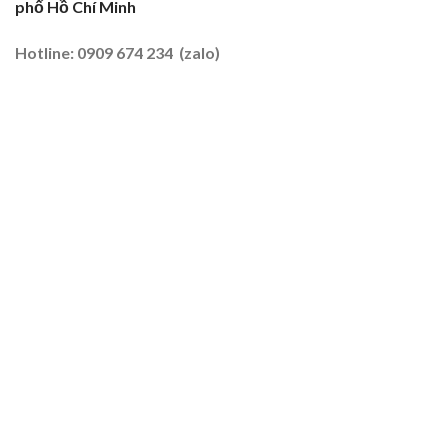
phố Hồ Chí Minh
Đất
Tôm
–
Hotline: 0909 674 234 (zalo)
Lúa
2026