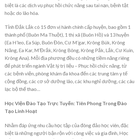
biệt là các dịch vụ phục hồi chức năng sau tai nạn, bệnh tật
hoặc do lão hóa.
Tỉnh Đắk Lắk có 15 đơn vị hành chính cấp huyện, bao gồm 1
thành phố (Buôn Ma Thuột), 1 thị xã (Buôn Hồ) và 13 huyện
(Ea H’leo, Ea Súp, Buôn Đôn, Cư M’gar, Krông Búk, Krông
Năng, Ea Kar, M’Đrắk, Krông Bông, Krông Pắk, Lắk, Cư Kuin,
Krông Ana). Mỗi địa phương đều có những tiềm năng riêng
để phát triển ngành Vật lý trị liệu – Phục hồi chức năng, từ
các bệnh viện, phòng khám đa khoa đến các trung tâm y tế
cộng đồng, các cơ sở dưỡng lão, các khu nghỉ dưỡng, các câu
lạc bộ thể thao…
Học Viện Đào Tạo Trực Tuyến: Tiên Phong Trong Đào
Tạo Linh Hoạt
Nhằm đáp ứng nhu cầu học tập của đông đảo học viên, đặc
biệt là những người bận rộn với công việc và gia đình, Học