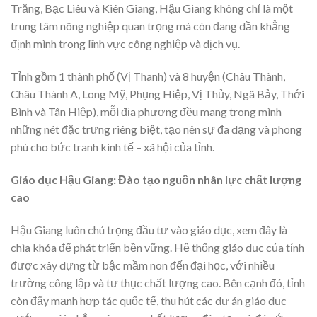
Trăng, Bạc Liêu và Kiên Giang, Hậu Giang không chỉ là một
trung tâm nông nghiệp quan trọng mà còn đang dần khẳng
định mình trong lĩnh vực công nghiệp và dịch vụ.
Tỉnh gồm 1 thành phố (Vị Thanh) và 8 huyện (Châu Thành,
Châu Thành A, Long Mỹ, Phụng Hiệp, Vị Thủy, Ngã Bảy, Thới
Bình và Tân Hiệp), mỗi địa phương đều mang trong mình
những nét đặc trưng riêng biệt, tạo nên sự đa dạng và phong
phú cho bức tranh kinh tế – xã hội của tỉnh.
Giáo dục Hậu Giang: Đào tạo nguồn nhân lực chất lượng
cao
Hậu Giang luôn chú trọng đầu tư vào giáo dục, xem đây là
chìa khóa để phát triển bền vững. Hệ thống giáo dục của tỉnh
được xây dựng từ bậc mầm non đến đại học, với nhiều
trường công lập và tư thục chất lượng cao. Bên cạnh đó, tỉnh
còn đẩy mạnh hợp tác quốc tế, thu hút các dự án giáo dục