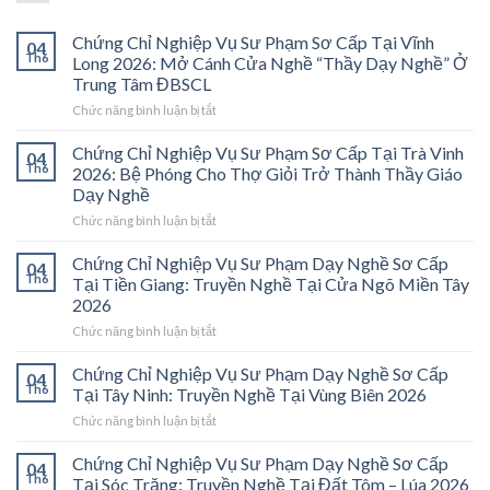
Chứng Chỉ Nghiệp Vụ Sư Phạm Sơ Cấp Tại Vĩnh
04
Th6
Long 2026: Mở Cánh Cửa Nghề “Thầy Dạy Nghề” Ở
Trung Tâm ĐBSCL
ở
Chức năng bình luận bị tắt
Chứng
Chỉ
Chứng Chỉ Nghiệp Vụ Sư Phạm Sơ Cấp Tại Trà Vinh
04
Nghiệp
Th6
2026: Bệ Phóng Cho Thợ Giỏi Trở Thành Thầy Giáo
Vụ
Dạy Nghề
Sư
ở
Chức năng bình luận bị tắt
Phạm
Chứng
Sơ
Chỉ
Cấp
Chứng Chỉ Nghiệp Vụ Sư Phạm Dạy Nghề Sơ Cấp
04
Nghiệp
Tại
Th6
Tại Tiền Giang: Truyền Nghề Tại Cửa Ngõ Miền Tây
Vụ
Vĩnh
2026
Sư
Long
ở
Chức năng bình luận bị tắt
Phạm
2026:
Chứng
Sơ
Mở
Chỉ
Cấp
Cánh
Chứng Chỉ Nghiệp Vụ Sư Phạm Dạy Nghề Sơ Cấp
04
Nghiệp
Tại
Cửa
Th6
Tại Tây Ninh: Truyền Nghề Tại Vùng Biên 2026
Vụ
Trà
Nghề
ở
Chức năng bình luận bị tắt
Sư
Vinh
“Thầy
Chứng
Phạm
2026:
Dạy
Chỉ
Chứng Chỉ Nghiệp Vụ Sư Phạm Dạy Nghề Sơ Cấp
Dạy
Bệ
Nghề”
04
Nghiệp
Th6
Nghề
Phóng
Tại Sóc Trăng: Truyền Nghề Tại Đất Tôm – Lúa 2026
Ở