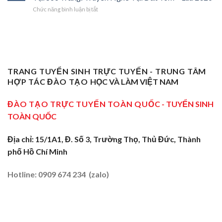
Vụ
Sơ
Cho
Trung
ở
Chức năng bình luận bị tắt
Sư
Cấp
Thợ
Tâm
Chứng
Phạm
Tại
Giỏi
ĐBSCL
Chỉ
Dạy
Tiền
Trở
Nghiệp
Nghề
Giang:
Thành
Vụ
Sơ
Truyền
Thầy
Sư
Cấp
Nghề
Giáo
Phạm
Tại
Tại
Dạy
Dạy
Tây
TRANG TUYỂN SINH TRỰC TUYẾN - TRUNG TÂM
Cửa
Nghề
Nghề
Ninh:
Ngõ
HỢP TÁC ĐÀO TẠO
HỌC VÀ LÀM VIỆT NAM
Sơ
Truyền
Miền
Cấp
Nghề
Tây
Tại
ĐÀO TẠO TRỰC TUYẾN TOÀN QUỐC
- TUYỂN SINH
Tại
2026
Sóc
Vùng
TOÀN QUỐC
Trăng:
Biên
Truyền
2026
Nghề
Địa chỉ: 15/1A1, Đ. Số 3, Trường Thọ, Thủ Đức, Thành
Tại
phố Hồ Chí Minh
Đất
Tôm
–
Hotline: 0909 674 234 (zalo)
Lúa
2026