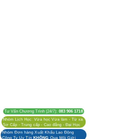
Tư Vấn Chương Trình (24/7):
083 906 1718
Nhóm Lịch Học: Vừa học Vừa làm - Từ xa
Sơ Cấp - Trung cấp - Cao đẳng - Đại Học
Nhóm Đơn hàng Xuất Khẩu Lao Động
Công Ty Uy Tín
KHÔNG
Qua Môi Giới