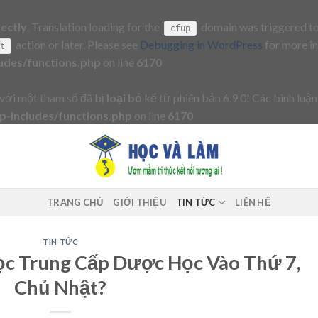
rectly
. Translation loading for the
domain was triggered too 
cfup
action or later. Please see
Debugging in WordPress
for more in
it
udes/functions.php
on line
6170
với một tham số đã bị
loại bỏ
kể từ phiên bản 6.9.0! Các bình luận
-includes/functions.php
on line
6170
TRANG CHỦ
GIỚI THIỆU
TIN TỨC
LIÊN HỆ
TIN TỨC
ọc Trung Cấp Dược Học Vào Thứ 7,
Chủ Nhật?