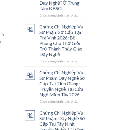
Dạy Nghề” Ở Trung
Tâm ĐBSCL
ở
Chức năng bình luận bị tắt
Chứng
Chỉ
Chứng Chỉ Nghiệp Vụ
04
Nghiệp
Th6
Sư Phạm Sơ Cấp Tại
 có
Vụ
Trà Vinh 2026: Bệ
Sư
p
Phóng Cho Thợ Giỏi
Phạm
Trở Thành Thầy Giáo
Sơ
Dạy Nghề
Cấp
Tại
ở
Chức năng bình luận bị tắt
Vĩnh
Chứng
Long
Chỉ
Chứng Chỉ Nghiệp Vụ
04
2026:
Nghiệp
Th6
Sư Phạm Dạy Nghề Sơ
Mở
Vụ
Cấp Tại Tiền Giang:
Cánh
Sư
Truyền Nghề Tại Cửa
Cửa
Phạm
Ngõ Miền Tây 2026
Nghề
Sơ
c
“Thầy
Cấp
ở
Chức năng bình luận bị tắt
Dạy
Tại
Chứng
Nghề”
Trà
Chỉ
Chứng Chỉ Nghiệp Vụ
04
Ở
Vinh
Nghiệp
Th6
Sư Phạm Dạy Nghề Sơ
Trung
2026:
Vụ
Cấp Tại Tây Ninh:
Tâm
Bệ
Sư
Truyền Nghề Tại Vùng
ĐBSCL
Phóng