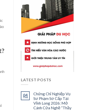
ác
Đào
t?
ành
LATEST POSTS
Chứng Chỉ Nghiệp Vụ
04
Th6
Sư Phạm Sơ Cấp Tại
Vĩnh Long 2026: Mở
ại
Cánh Cửa Nghề “Thầy