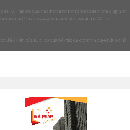
early. This is usually an indicator for some code in the plugin or
formation. (This message was added in version 6.7.0.) in
 có điều kiện của IE bị bỏ qua bởi tất cả các trình duyệt được hỗ