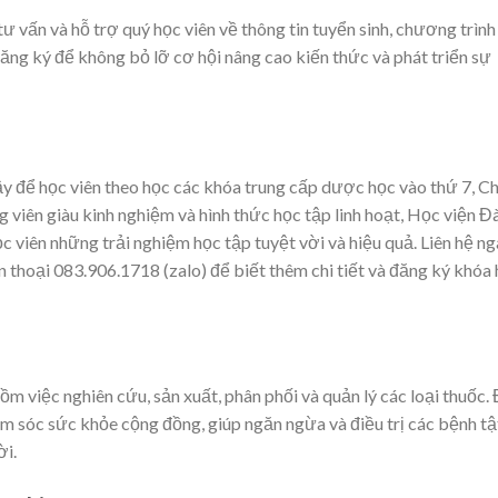
ư vấn và hỗ trợ quý học viên về thông tin tuyển sinh, chương trình
đăng ký để không bỏ lỡ cơ hội nâng cao kiến thức và phát triển sự
cậy để học viên theo học các khóa trung cấp dược học vào thứ 7, C
g viên giàu kinh nghiệm và hình thức học tập linh hoạt, Học viện Đ
c viên những trải nghiệm học tập tuyệt vời và hiệu quả. Liên hệ n
 thoại 083.906.1718 (zalo) để biết thêm chi tiết và đăng ký khóa
m việc nghiên cứu, sản xuất, phân phối và quản lý các loại thuốc.
ăm sóc sức khỏe cộng đồng, giúp ngăn ngừa và điều trị các bệnh tậ
ời.